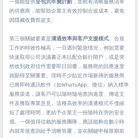
一個能提供
全包式年費計劃
，並附有清晰服務清單
的供應商，能幫助企業主有效控制合規成本，避免
因隱藏收費而超支。
第三個關鍵要素是
溝通效率與客戶支援模式
。合規
工作的時效性極高，一旦遇到緊急情況，例如需要
快速取得公司決議書正本以配合銀行開戶，或是突
然收到政府信件需要即日回覆，服務商的回應速度
就顯得至關重要。現時不少貼近市場脈搏的服務商
已將即時通訊軟件（如WhatsApp、微信）納入標準
服務渠道，讓客戶可以隨時隨地查詢進度、傳送文
件及獲取專業意見。這種高效率的溝通模式不僅縮
短了處理時間，更給予企業主一份隨時在旁的安全
感。一個值得信賴的服務團隊，應該能夠在數小時
內就常規查詢給予清晰答覆，並在關鍵申報限期前