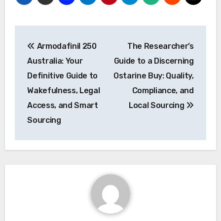
Post
Armodafinil 250
The Researcher’s
navigation
Australia: Your
Guide to a Discerning
Definitive Guide to
Ostarine Buy: Quality,
Wakefulness, Legal
Compliance, and
Access, and Smart
Local Sourcing
Sourcing