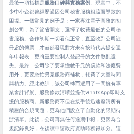
最後一項指標是
服務口碑與實務案例
。現實中，不
少中小企都曾經歷過因公司秘書服務粗疏而導致的
困境。一個常見的例子是：一家專注電子商務的初
創公司，為了節省開支，選擇了收費最低的公司秘
書服務。合作初期一切看似正常，直至收到公司註
冊處的傳票，才赫然發現對方未有按時代其提交週
年申報表，更將重要控制人登記冊的文件散亂遺
失。最終，公司除了要承擔數千元的罰款和法庭費
用外，更要急忙另覓服務商補救，耗費了大量時間
與精力。經此教訓，該公司轉而選用了一間擁有專
業會計背景、服務條款清晰並提供WhatsApp即時支
援的服務商。新服務商不但在接手後迅速釐清所有
積壓的合規問題，更為他們設立了自動化的限期待
辦清單。此後，公司再無任何逾期申報，更因為合
規記錄良好，在後續申請政府資助時獲得加分。這