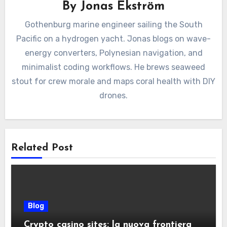
By
Jonas Ekström
Gothenburg marine engineer sailing the South
Pacific on a hydrogen yacht. Jonas blogs on wave-
energy converters, Polynesian navigation, and
minimalist coding workflows. He brews seaweed
stout for crew morale and maps coral health with DIY
drones.
Related Post
Blog
Crypto casino sites: la nuova frontiera