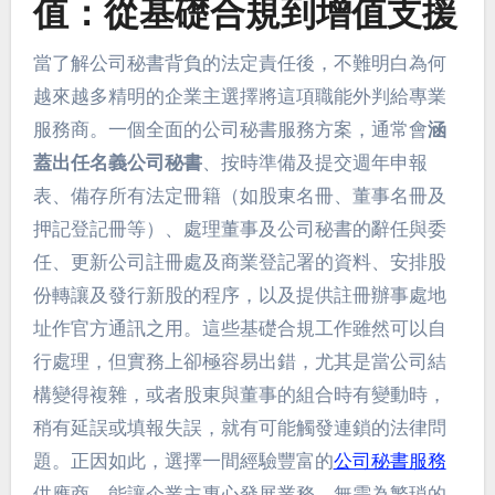
值：從基礎合規到增值支援
當了解公司秘書背負的法定責任後，不難明白為何
越來越多精明的企業主選擇將這項職能外判給專業
服務商。一個全面的公司秘書服務方案，通常會
涵
蓋出任名義公司秘書
、按時準備及提交週年申報
表、備存所有法定冊籍（如股東名冊、董事名冊及
押記登記冊等）、處理董事及公司秘書的辭任與委
任、更新公司註冊處及商業登記署的資料、安排股
份轉讓及發行新股的程序，以及提供註冊辦事處地
址作官方通訊之用。這些基礎合規工作雖然可以自
行處理，但實務上卻極容易出錯，尤其是當公司結
構變得複雜，或者股東與董事的組合時有變動時，
稍有延誤或填報失誤，就有可能觸發連鎖的法律問
題。正因如此，選擇一間經驗豐富的
公司秘書服務
供應商，能讓企業主專心發展業務，無需為繁瑣的