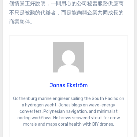
個情景正好說明，一間用心的公司秘書服務供應商
不只是被動的代辦者，而是能夠與企業共同成長的
商業夥伴。
Jonas Ekström
Gothenburg marine engineer sailing the South Pacific on
a hydrogen yacht. Jonas blogs on wave-energy
converters, Polynesian navigation, and minimalist
coding workflows. He brews seaweed stout for crew
morale and maps coral health with DIY drones.