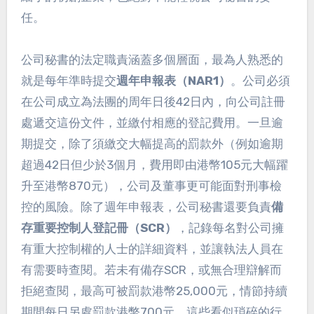
任。
公司秘書的法定職責涵蓋多個層面，最為人熟悉的
就是每年準時提交
週年申報表（NAR1）
。公司必須
在公司成立為法團的周年日後42日內，向公司註冊
處遞交這份文件，並繳付相應的登記費用。一旦逾
期提交，除了須繳交大幅提高的罰款外（例如逾期
超過42日但少於3個月，費用即由港幣105元大幅躍
升至港幣870元），公司及董事更可能面對刑事檢
控的風險。除了週年申報表，公司秘書還要負責
備
存重要控制人登記冊（SCR）
，記錄每名對公司擁
有重大控制權的人士的詳細資料，並讓執法人員在
有需要時查閱。若未有備存SCR，或無合理辯解而
拒絕查閱，最高可被罰款港幣25,000元，情節持續
期間每日另處罰款港幣700元。這些看似瑣碎的行