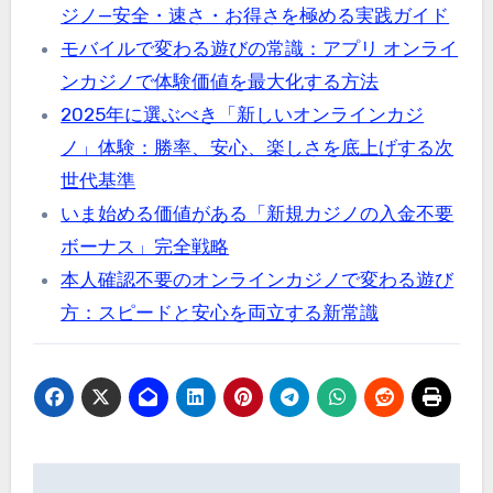
ジノ—安全・速さ・お得さを極める実践ガイド
モバイルで変わる遊びの常識：アプリ オンライ
ンカジノで体験価値を最大化する方法
2025年に選ぶべき「新しいオンラインカジ
ノ」体験：勝率、安心、楽しさを底上げする次
世代基準
いま始める価値がある「新規カジノの入金不要
ボーナス」完全戦略
本人確認不要のオンラインカジノで変わる遊び
方：スピードと安心を両立する新常識
Post