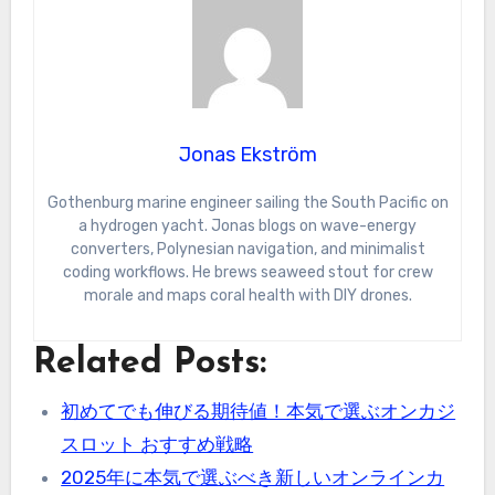
Jonas Ekström
Gothenburg marine engineer sailing the South Pacific on
a hydrogen yacht. Jonas blogs on wave-energy
converters, Polynesian navigation, and minimalist
coding workflows. He brews seaweed stout for crew
morale and maps coral health with DIY drones.
Related Posts:
初めてでも伸びる期待値！本気で選ぶオンカジ
スロット おすすめ戦略
2025年に本気で選ぶべき新しいオンラインカ