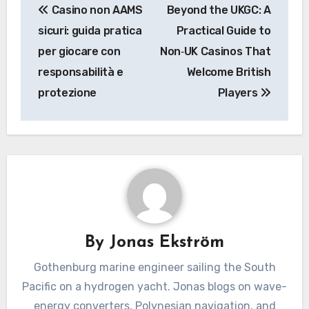
Casino non AAMS
Beyond the UKGC: A
navigation
sicuri: guida pratica
Practical Guide to
per giocare con
Non‑UK Casinos That
responsabilità e
Welcome British
protezione
Players
By
Jonas Ekström
Gothenburg marine engineer sailing the South
Pacific on a hydrogen yacht. Jonas blogs on wave-
energy converters, Polynesian navigation, and