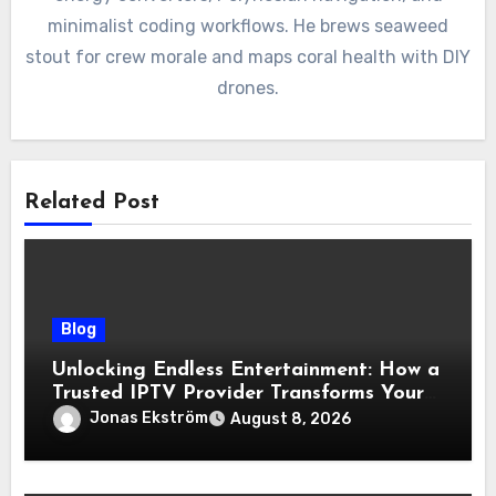
minimalist coding workflows. He brews seaweed
stout for crew morale and maps coral health with DIY
drones.
Related Post
Blog
Unlocking Endless Entertainment: How a
Trusted IPTV Provider Transforms Your
Viewing Experience
Jonas Ekström
August 8, 2026