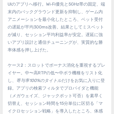
UIのアプリへ移行。Wi‑Fi優先と5GHz帯の固定、端
末内のバックグラウンド更新を抑制し、ゲーム内
アニメーションを最小化したところ、ベット受付
の遅延が平均300ms改善。結果としてミスベット
が減り、セッション平均利益率が安定。遅延に強
いアプリ設計と通信チューニングが、実質的な勝
率体感を押し上げた。
ケース2：スロットでボーナス消化を重視するプレ
イヤー。中〜高RTPの低〜中ボラ機種をリスト化
し、
寄与率100%のタイトル
だけをお気に入りに登
録。アプリの検索フィルタでプロバイダと機能
（メガウェイズ、ジャックポット可否）を素早く
切替え、セッション時間を15分単位に区切る「マ
イクロセッション戦略」を導入したところ、体感