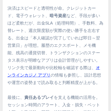
決済はスピードと透明性が命。クレジットカー
ド、電子ウォレット、
暗号資産
など、手段が多い
ほど柔軟だが、出金SLA（処理時間）、手数料、為
替レート、週次限度額が実際の使い勝手を左右す
る。出金は「本人確認が完了していれば即日～翌
営業日」が理想。履歴のエクスポート、メモ機
能、残高の通貨切替、トランザクションのステー
タス表示が明瞭なアプリは会計管理がしやすい。
リンク先で最新動向や比較軸を確認する際は、
オ
ンラインカジノ アプリ
の情報も参照し、設計思想
や運営の姿勢まで読み取ると判断精度が上がる。
最後に、
責任あるプレイ
を支える機能の活用を。
セッション時間のアラート、入金・損失・ベット