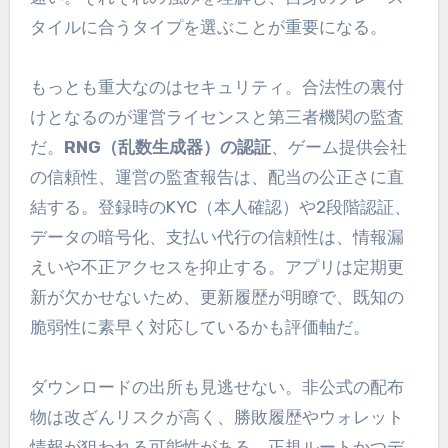
タイルに合うタイプを選ぶことが重要になる。
もっとも重大なのはセキュリティ。合法性の裏付
けとなるのが運営ライセンスと第三者機関の監査
だ。
RNG（乱数生成器）の認証
、ゲーム提供会社
の信頼性、運営の監査報告は、配当の公正さに直
結する。登録時のKYC（本人確認）や2段階認証、
データの暗号化、支払い代行の信頼性は、情報漏
えいや不正アクセスを抑止する。アプリは定期更
新が欠かせないため、更新履歴が明瞭で、既知の
脆弱性に素早く対応しているかも評価軸だ。
ダウンロードの出所も見逃せない。非公式の配布
物は改ざんリスクが高く、勝敗履歴やウォレット
情報が狙われる可能性がある。正規ルートかつデ