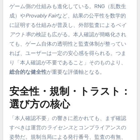
ゲーム側の仕組みも進化している。RNG（乱数生
成）や
Provably Fair
など、結果の公平性を数学的
に証明する仕組みが普及し、外部監査による
ペイ
アウト率
の検証も広がる。本人確認が簡略化され
ても、ゲーム自体の透明性と監査体制が整ってい
れば、ユーザーは一定の安心感を得られる。つま
り「本人確認が不要であること」そのものより、
総合的な健全性
が重要な評価軸となる。
安全性・規制・トラスト：
選び方の核心
「本人確認不要」の響きに惹かれても、まず確認
すべきは運営の
ライセンス
とコンプライアンスの
姿勢だ。規制当局による発行番号、監査の有無、