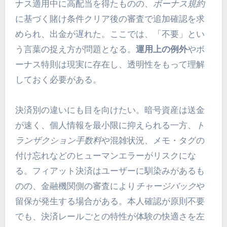
ナス適用中に高配当を得たものの、
ボーナス規約
に基づく賭け条件クリア後の審査で追加確認を求
められ、出金が遅れた。ここでは、「不要」とい
う言葉の捉え方が問題となる。
運用上の例外
やボ
ーナス特則は現実に存在し、透明性をもって理解
しておく必要がある。
決済別の違いにも目を向けたい。暗号資産は送金
が速く、個人情報を最小限に抑えられる一方、
ト
ランザクション手数料
や混雑状況、メモ・タグの
付け忘れなどのヒューマンエラーがリスクにな
る。フィアット決済はユーザーに馴染みがあるも
のの、金融機関側の審査により
チャージバック
や
留保が発生する場合がある。本人確認が原則不要
でも、決済レールごとの特性が体験の快適さを左