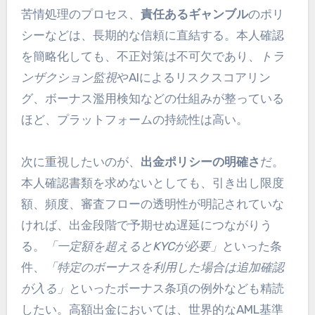
苦情処理のプロセス、
責任あるギャンブル
のポリ
シーなどは、長期的な信頼に直結する。本人確認
を簡略化しても、不正対策は不可欠であり、
トラ
ンザクション監視
やAIによるリスクスコアリン
グ、ボーナス濫用検知などの仕組みが整っている
ほど、プラットフォームの持続性は高い。
次に重視したいのが、
出金ポリシーの明確さ
だ。
本人確認書類を求めないとしても、引き出し限度
額、頻度、審査フローの透明性が明記されていな
ければ、出金段階で予期せぬ遅延につながりう
る。
「一定額を超えるとKYCが必要」
といった条
件、
「特定のボーナスを利用した場合は追加確認
が入る」
といったボーナス条項の例外なども精読
したい。高額出金においては、世界的なAML基準