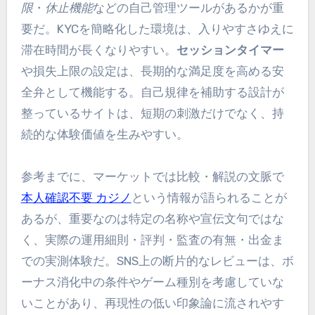
限
・
休止機能
などの自己管理ツールがあるかが重
要だ。KYCを簡略化した環境は、入りやすさゆえに
滞在時間が長くなりやすい。
セッションタイマー
や損失上限の設定は、長期的な満足度を高める安
全弁として機能する。自己規律を補助する設計が
整っているサイトは、短期の刺激だけでなく、持
続的な体験価値を生みやすい。
参考までに、マーケットでは比較・解説の文脈で
本人確認不要 カジノ
という情報が語られることが
あるが、重要なのは特定の名称や宣伝文句ではな
く、実際の運用細則・評判・監査の有無・出金ま
での実測体験だ。SNS上の断片的なレビューは、ボ
ーナス消化中の条件やゲーム種別を考慮していな
いことがあり、再現性の低い印象論に流されやす