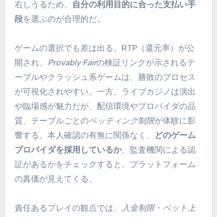
右しうるため、
自分の利用目的に合った支払い手
段
を選ぶのが合理的だ。
ゲームの選択でも差は出る。RTP（還元率）が公
開され、
Provably Fair
の検証リンクが示されるテ
ーブルやクラッシュ系ゲームは、勝敗のプロセス
が可視化されやすい。一方、ライブカジノは演出
や臨場感が魅力だが、配信環境やプロバイダの品
質、テーブルごとの
ベッティング制限
が体験に影
響する。本人確認の有無に関係なく、
どのゲーム
プロバイダを採用しているか
、監査機関による認
証があるかをチェックすると、プラットフォーム
の真価が見えてくる。
責任あるプレイの観点では、
入金制限
・
ベット上