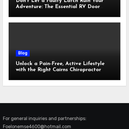
Don’t Let a Faulty Latch Ruin Your
Adventure: The Essential RV Door
Latch Guide
Blog
Unlock a Pain-Free, Active Lifestyle
with the Right Cairns Chiropractor
For general inquiries and partnerships:
Foelonemse4600@hotmail.com