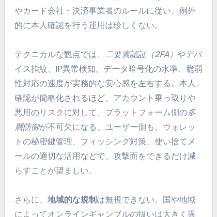
やカード会社・決済事業者のルールに従い、例外
的に本人確認を行う運用は珍しくない。
テクニカルな観点では、
二要素認証（2FA）
やデバ
イス指紋、IP異常検知、データ暗号化の水準、脆弱
性対応の速度が実務的な安心感を左右する。本人
確認が簡略化されるほど、アカウント乗っ取りや
悪用のリスクに対して、プラットフォーム側の
多
層防御
が不可欠になる。ユーザー側も、ウォレッ
トの秘密鍵管理、フィッシング対策、使い捨てメ
ールの適切な活用などで、攻撃面をできるだけ減
らすことが望ましい。
さらに、
地域的な規制
は無視できない。国や地域
によってオンラインギャンブルの扱いは大きく異