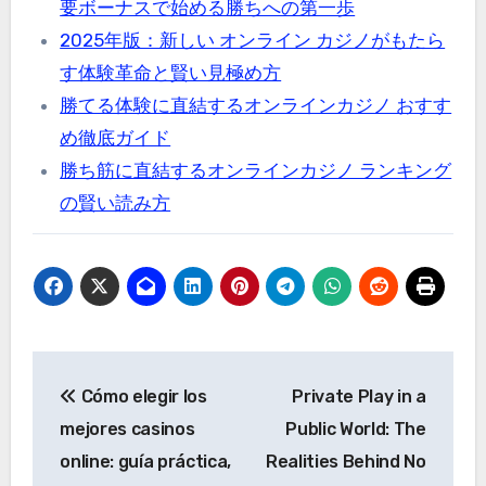
要ボーナスで始める勝ちへの第一歩
2025年版：新しい オンライン カジノがもたら
す体験革命と賢い見極め方
勝てる体験に直結するオンラインカジノ おすす
め徹底ガイド
勝ち筋に直結するオンラインカジノ ランキング
の賢い読み方
Post
Cómo elegir los
Private Play in a
navigation
mejores casinos
Public World: The
online: guía práctica,
Realities Behind No