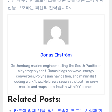
신을 보호하는 최선의 전략입니다.
Jonas Ekström
Gothenburg marine engineer sailing the South Pacific on
a hydrogen yacht. Jonas blogs on wave-energy
converters, Polynesian navigation, and minimalist
coding workflows. He brews seaweed stout for crew
morale and maps coral health with DIY drones.
Related Posts:
카드깡 업체 선택, 정보 부족이 부르는 손실과 현