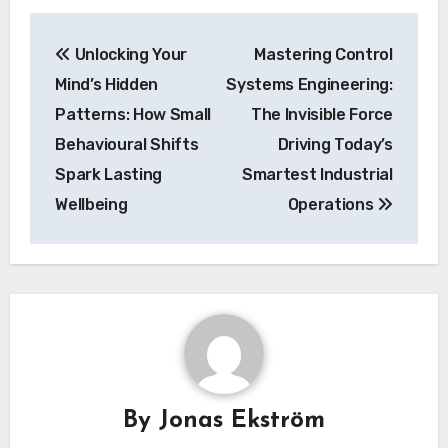
Post
Unlocking Your
Mastering Control
navigation
Mind’s Hidden
Systems Engineering:
Patterns: How Small
The Invisible Force
Behavioural Shifts
Driving Today’s
Spark Lasting
Smartest Industrial
Wellbeing
Operations
By
Jonas Ekström