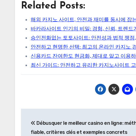
Related Posts:
해외 카지노 사이트, 안전과 재미를 동시에 잡
바카라사이트 인기의 비밀: 경험, 신뢰, 트렌드
승인전화없는 토토사이트: 안전성과 법적 쟁점,
안전하고 현명한 선택: 최고의 온라인 카지노 
신용카드 잔여한도 현금화, 제대로 알고 이용하
최신 가이드: 안전하고 유리한 카지노사이트 고
Post
Débusquer le meilleur casino en ligne: mé
navigation
fiable, critères clés et exemples concrets