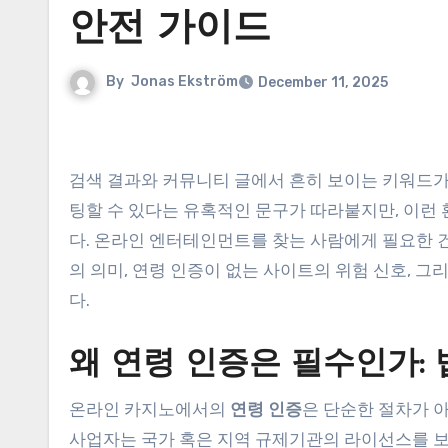
안전 가이드
By
Jonas Ekström
December 11, 2025
검색 결과와 커뮤니티 글에서 흔히 보이는 키워드가
팅할 수 있다는 유혹적인 문구가 따라붙지만, 이런
다. 온라인 엔터테인먼트를 찾는 사람에게 필요한 
의 의미, 연령 인증이 없는 사이트의 위험 신호, 
다.
왜 연령 인증은 필수인가: 
온라인 카지노에서의
연령 인증
은 단순한 절차가 아
사업자는 국가 혹은 지역 규제기관의 라이선스를 보유