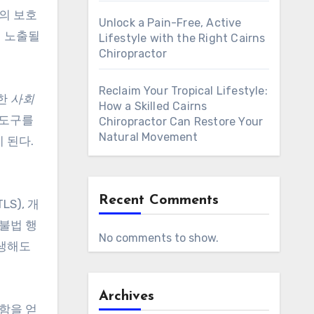
의 보호
Unlock a Pain-Free, Active
에 노출될
Lifestyle with the Right Cairns
Chiropractor
Reclaim Your Tropical Lifestyle:
위한
사회
How a Skilled Cairns
도구를
Chiropractor Can Restore Your
Natural Movement
 된다.
Recent Comments
S), 개
 불법 행
No comments to show.
발생해도
Archives
함을 얻