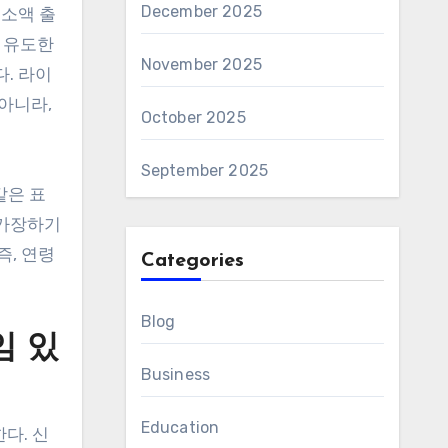
December 2025
 소액 출
을 유도한
November 2025
. 라이
 아니라,
October 2025
September 2025
같은 표
 가장하기
즉, 연령
Categories
Blog
임 있
Business
Education
다. 신