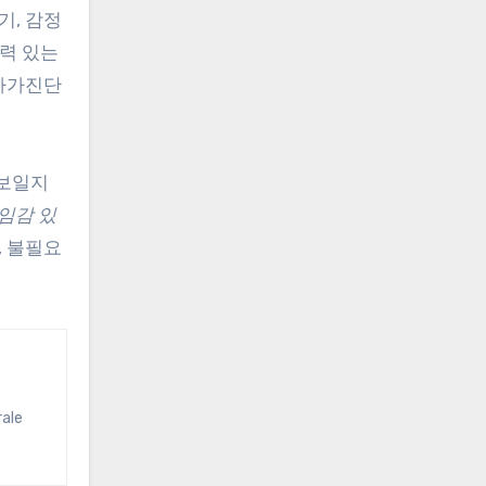
기, 감정
신력 있는
 자가진단
 보일지
임감 있
, 불필요
rale