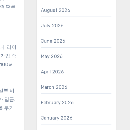
의 다른
August 2026
July 2026
June 2026
나, 라이
‘가입 즉
May 2026
100%
April 2026
March 2026
일부 비
 입금,
February 2026
을 무기
January 2026