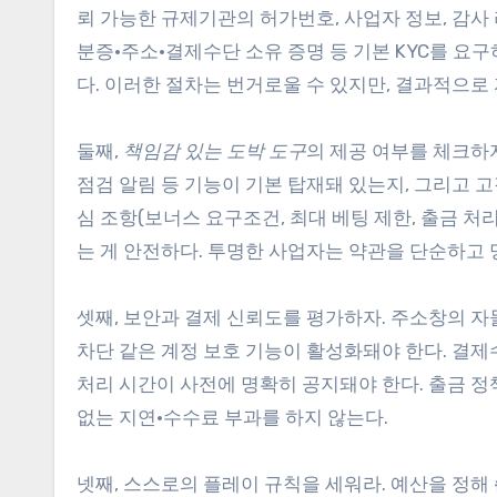
뢰 가능한 규제기관의 허가번호, 사업자 정보, 감사 
분증·주소·결제수단 소유 증명 등 기본 KYC를 요
다. 이러한 절차는 번거로울 수 있지만, 결과적으로
둘째,
책임감 있는 도박 도구
의 제공 여부를 체크하자
점검 알림 등 기능이 기본 탑재돼 있는지, 그리고 
심 조항(보너스 요구조건, 최대 베팅 제한, 출금 처
는 게 안전하다. 투명한 사업자는 약관을 단순하고
셋째, 보안과 결제 신뢰도를 평가하자. 주소창의 자물쇠
차단 같은 계정 보호 기능이 활성화돼야 한다. 결
처리 시간이 사전에 명확히 공지돼야 한다. 출금 정책
없는 지연·수수료 부과를 하지 않는다.
넷째, 스스로의 플레이 규칙을 세워라. 예산을 정해