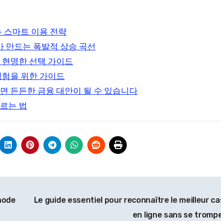
는 스마트 이용 전략
가 만드는 폭발적 상승 곡선
 현명한 선택 가이드
경험을 위한 가이드
면 든든한 금융 대안이 될 수 있습니다
르는 법
thode
Le guide essentiel pour reconnaître le meilleur ca
en ligne sans se tromp