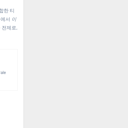
합한 티
름에서
이
 전제로,
rale