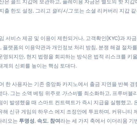
자산은 콜드 지갑에 보관하고, 플레이용 자금은 별도의 핫 지갑
 지출 한도 설정, 그리고
멀티시그
또는 소셜 리커버리 지갑 같
게임 서비스 제공 및 이용이 제한되거나, 고객확인(KYC)과 자
고, 플랫폼의 이용약관과 개인정보 처리 방침, 분쟁 해결 절차
운영되지만, 현지 법령을 회피하는 방식은 법적 리스크를 키울
태계의 신뢰를 높이는 핵심 토대다.
들어 한 사용자는 기존 중앙화 카지노에서 출금 지연을 반복 경험
다. 그는 소액 베팅 위주로
가스비
를 최소화하고, 프루버블
첨이 발생했을 때 스마트 컨트랙트가 즉시 지급을 실행했고, 
보유해 신규 게임의 하우스 에지 조정안에 투표하며, 커뮤니티
시나리오는
투명성
,
속도
,
참여
라는 세 가지 축에서 이더리움 기