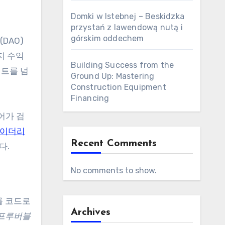
Domki w Istebnej – Beskidzka
przystań z lawendową nutą i
górskim oddechem
DAO)
지 수익
Building Success from the
먼트를 넘
Ground Up: Mastering
Construction Equipment
Financing
어가 검
이더리
Recent Comments
다.
No comments to show.
를 코드로
Archives
프루버블