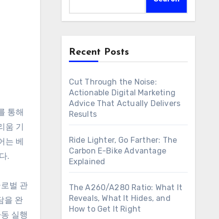
Recent Posts
Cut Through the Noise:
Actionable Digital Marketing
Advice That Actually Delivers
를 통해
Results
리움 기
Ride Lighter, Go Farther: The
어는 베
Carbon E-Bike Advantage
다.
Explained
글로벌 관
The A260/A280 Ratio: What It
Reveals, What It Hides, and
부담을 완
How to Get It Right
자동 실행