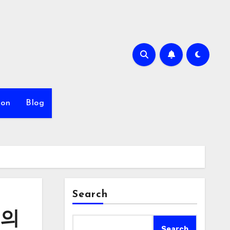
ion
Blog
Search
도의
Search