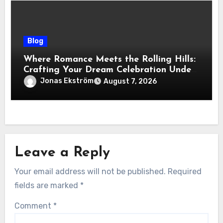
Blog
Where Romance Meets the Rolling Hills:
Crafting Your Dream Celebration Under
the Tuscan Sun
Jonas Ekström
August 7, 2026
Leave a Reply
Your email address will not be published.
Required
fields are marked
*
Comment
*