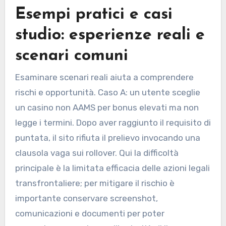
Esempi pratici e casi
studio: esperienze reali e
scenari comuni
Esaminare scenari reali aiuta a comprendere
rischi e opportunità. Caso A: un utente sceglie
un casino non AAMS per bonus elevati ma non
legge i termini. Dopo aver raggiunto il requisito di
puntata, il sito rifiuta il prelievo invocando una
clausola vaga sui rollover. Qui la difficoltà
principale è la limitata efficacia delle azioni legali
transfrontaliere; per mitigare il rischio è
importante conservare screenshot,
comunicazioni e documenti per poter