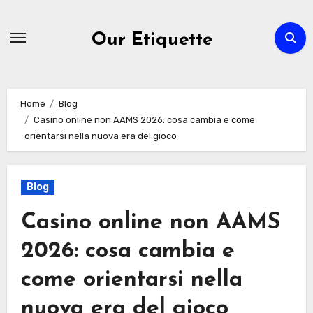
Skip
to
Our Etiquette
content
Home
Blog
Casino online non AAMS 2026: cosa cambia e come
orientarsi nella nuova era del gioco
Blog
Casino online non AAMS
2026: cosa cambia e
come orientarsi nella
nuova era del gioco