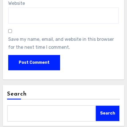
Website
Save my name, email, and website in this browser
for the next time I comment.
Search
Search