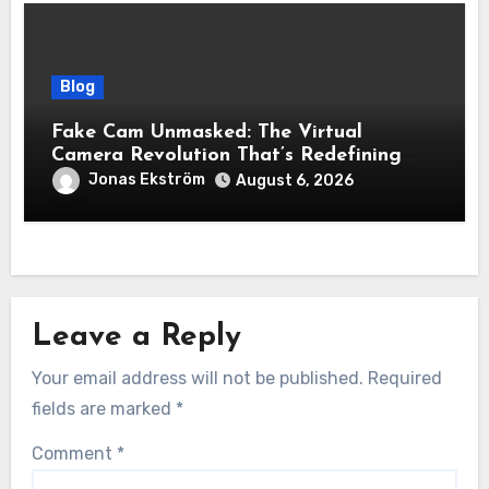
Blog
Fake Cam Unmasked: The Virtual
Camera Revolution That’s Redefining
Presence, Privacy, and Performance
Jonas Ekström
August 6, 2026
Online
Leave a Reply
Your email address will not be published.
Required
fields are marked
*
Comment
*