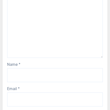
Name
*
Email
*