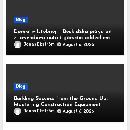
Blog
Domki w Istebnej – Beskidzka przystań
z lawendową nutą i górskim oddechem
Jonas Ekström
August 6, 2026
Blog
Building Success from the Ground Up:
Mastering Construction Equipment
Financing
Jonas Ekström
August 6, 2026