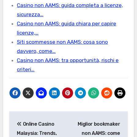
Casino non AAMS: guida completa a licenze,
sicurezza…
Casino non AAMS: guida chiara per capire
licenze,…
Siti scommesse non AAMS: cosa sono
davvero, come…
Casino non AAMS: tra opportunità, rischi e
criteri…
Post
Online Casino
Miglior bookmaker
navigation
Malaysia: Trends,
non AAMS: come