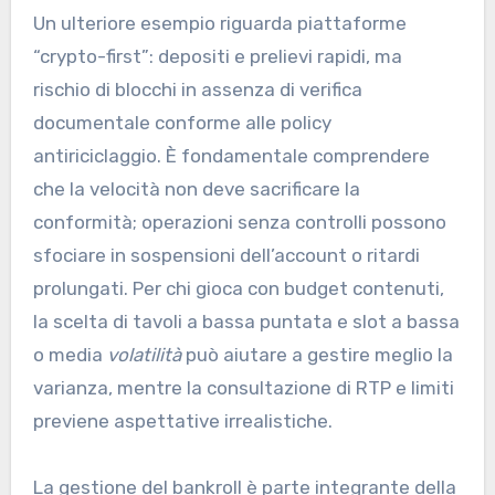
Un ulteriore esempio riguarda piattaforme
“crypto-first”: depositi e prelievi rapidi, ma
rischio di blocchi in assenza di verifica
documentale conforme alle policy
antiriciclaggio. È fondamentale comprendere
che la velocità non deve sacrificare la
conformità; operazioni senza controlli possono
sfociare in sospensioni dell’account o ritardi
prolungati. Per chi gioca con budget contenuti,
la scelta di tavoli a bassa puntata e slot a bassa
o media
volatilità
può aiutare a gestire meglio la
varianza, mentre la consultazione di RTP e limiti
previene aspettative irrealistiche.
La gestione del bankroll è parte integrante della