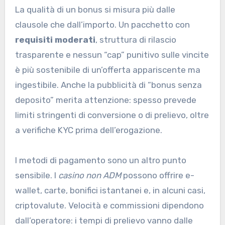
La qualità di un bonus si misura più dalle
clausole che dall’importo. Un pacchetto con
requisiti moderati
, struttura di rilascio
trasparente e nessun “cap” punitivo sulle vincite
è più sostenibile di un’offerta appariscente ma
ingestibile. Anche la pubblicità di “bonus senza
deposito” merita attenzione: spesso prevede
limiti stringenti di conversione o di prelievo, oltre
a verifiche KYC prima dell’erogazione.
I metodi di pagamento sono un altro punto
sensibile. I
casino non ADM
possono offrire e-
wallet, carte, bonifici istantanei e, in alcuni casi,
criptovalute. Velocità e commissioni dipendono
dall’operatore: i tempi di prelievo vanno dalle