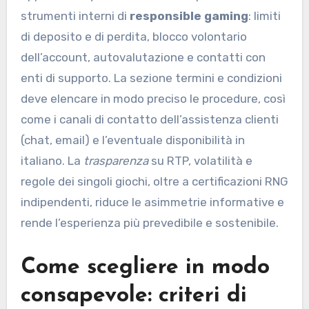
strumenti interni di
responsible gaming
: limiti
di deposito e di perdita, blocco volontario
dell’account, autovalutazione e contatti con
enti di supporto. La sezione termini e condizioni
deve elencare in modo preciso le procedure, così
come i canali di contatto dell’assistenza clienti
(chat, email) e l’eventuale disponibilità in
italiano. La
trasparenza
su RTP, volatilità e
regole dei singoli giochi, oltre a certificazioni RNG
indipendenti, riduce le asimmetrie informative e
rende l’esperienza più prevedibile e sostenibile.
Come scegliere in modo
consapevole: criteri di