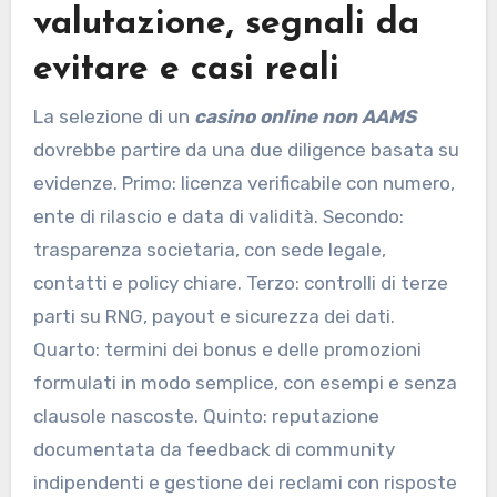
valutazione, segnali da
evitare e casi reali
La selezione di un
casino online non AAMS
dovrebbe partire da una due diligence basata su
evidenze. Primo: licenza verificabile con numero,
ente di rilascio e data di validità. Secondo:
trasparenza societaria, con sede legale,
contatti e policy chiare. Terzo: controlli di terze
parti su RNG, payout e sicurezza dei dati.
Quarto: termini dei bonus e delle promozioni
formulati in modo semplice, con esempi e senza
clausole nascoste. Quinto: reputazione
documentata da feedback di community
indipendenti e gestione dei reclami con risposte