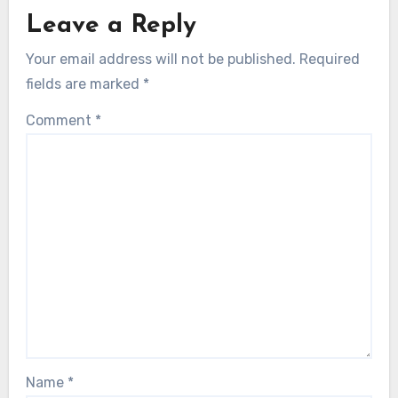
Leave a Reply
Your email address will not be published.
Required
fields are marked
*
Comment
*
Name
*