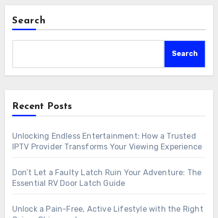
Search
Search
Recent Posts
Unlocking Endless Entertainment: How a Trusted
IPTV Provider Transforms Your Viewing Experience
Don’t Let a Faulty Latch Ruin Your Adventure: The
Essential RV Door Latch Guide
Unlock a Pain-Free, Active Lifestyle with the Right