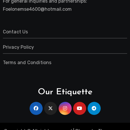
For general inquiries and partnerships:
Foelonemse4600@hotmail.com
Contact Us
Privacy Policy
Terms and Conditions
Our Etiquette