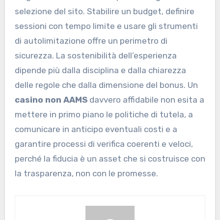
selezione del sito. Stabilire un budget, definire
sessioni con tempo limite e usare gli strumenti
di autolimitazione offre un perimetro di
sicurezza. La sostenibilità dell’esperienza
dipende più dalla disciplina e dalla chiarezza
delle regole che dalla dimensione del bonus. Un
casino non AAMS
davvero affidabile non esita a
mettere in primo piano le politiche di tutela, a
comunicare in anticipo eventuali costi e a
garantire processi di verifica coerenti e veloci,
perché la fiducia è un asset che si costruisce con
la trasparenza, non con le promesse.