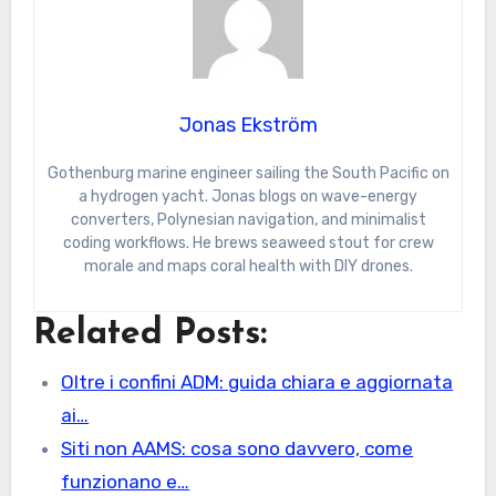
Jonas Ekström
Gothenburg marine engineer sailing the South Pacific on
a hydrogen yacht. Jonas blogs on wave-energy
converters, Polynesian navigation, and minimalist
coding workflows. He brews seaweed stout for crew
morale and maps coral health with DIY drones.
Related Posts:
Oltre i confini ADM: guida chiara e aggiornata
ai…
Siti non AAMS: cosa sono davvero, come
funzionano e…