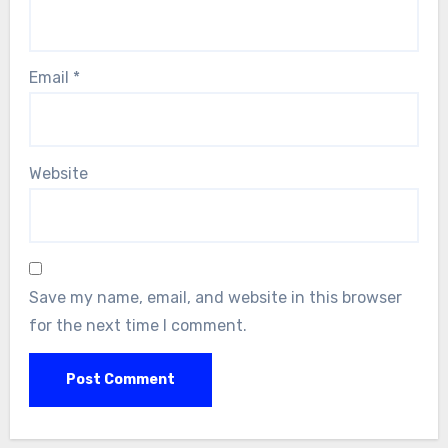
Email
*
Website
Save my name, email, and website in this browser
for the next time I comment.