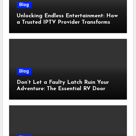
Blog
Unlocking Endless Entertainment: How
a Trusted IPTV Provider Transforms
Your Viewing Experience
Blog
Don’t Let a Faulty Latch Ruin Your
Adventure: The Essential RV Door
Latch Guide