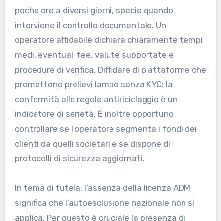
poche ore a diversi giorni, specie quando
interviene il controllo documentale. Un
operatore affidabile dichiara chiaramente tempi
medi, eventuali fee, valute supportate e
procedure di verifica. Diffidare di piattaforme che
promettono prelievi lampo senza KYC: la
conformità alle regole antiriciclaggio è un
indicatore di serietà. È inoltre opportuno
controllare se l’operatore segmenta i fondi dei
clienti da quelli societari e se dispone di
protocolli di sicurezza aggiornati.
In tema di tutela, l’assenza della licenza ADM
significa che l’autoesclusione nazionale non si
applica. Per questo è cruciale la presenza di