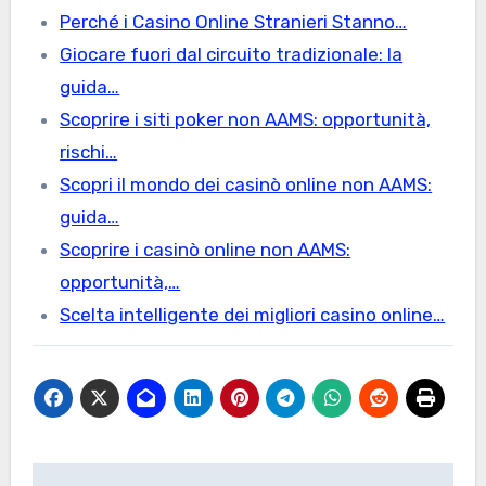
Perché i Casino Online Stranieri Stanno…
Giocare fuori dal circuito tradizionale: la
guida…
Scoprire i siti poker non AAMS: opportunità,
rischi…
Scopri il mondo dei casinò online non AAMS:
guida…
Scoprire i casinò online non AAMS:
opportunità,…
Scelta intelligente dei migliori casino online…
Post