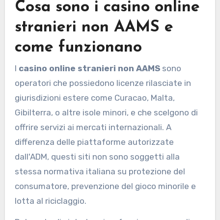
Cosa sono i casino online
stranieri non AAMS e
come funzionano
I
casino online stranieri non AAMS
sono
operatori che possiedono licenze rilasciate in
giurisdizioni estere come Curacao, Malta,
Gibilterra, o altre isole minori, e che scelgono di
offrire servizi ai mercati internazionali. A
differenza delle piattaforme autorizzate
dall'ADM, questi siti non sono soggetti alla
stessa normativa italiana su protezione del
consumatore, prevenzione del gioco minorile e
lotta al riciclaggio.