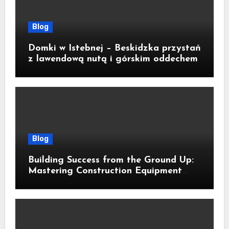
Blog
Domki w Istebnej – Beskidzka przystań
z lawendową nutą i górskim oddechem
Blog
Building Success from the Ground Up:
Mastering Construction Equipment
Financing