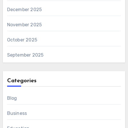
December 2025
November 2025
October 2025
September 2025
Categories
Blog
Business