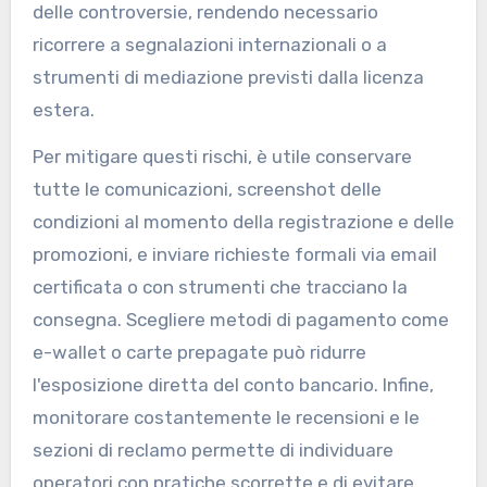
delle controversie, rendendo necessario
ricorrere a segnalazioni internazionali o a
strumenti di mediazione previsti dalla licenza
estera.
Per mitigare questi rischi, è utile conservare
tutte le comunicazioni, screenshot delle
condizioni al momento della registrazione e delle
promozioni, e inviare richieste formali via email
certificata o con strumenti che tracciano la
consegna. Scegliere metodi di pagamento come
e-wallet o carte prepagate può ridurre
l'esposizione diretta del conto bancario. Infine,
monitorare costantemente le recensioni e le
sezioni di reclamo permette di individuare
operatori con pratiche scorrette e di evitare