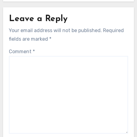
Leave a Reply
Your email address will not be published.
Required
fields are marked
*
Comment
*