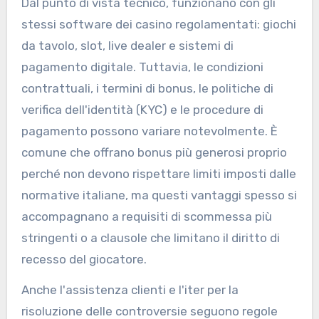
Dal punto di vista tecnico, funzionano con gli
stessi software dei casino regolamentati: giochi
da tavolo, slot, live dealer e sistemi di
pagamento digitale. Tuttavia, le condizioni
contrattuali, i termini di bonus, le politiche di
verifica dell'identità (KYC) e le procedure di
pagamento possono variare notevolmente. È
comune che offrano bonus più generosi proprio
perché non devono rispettare limiti imposti dalle
normative italiane, ma questi vantaggi spesso si
accompagnano a requisiti di scommessa più
stringenti o a clausole che limitano il diritto di
recesso del giocatore.
Anche l'assistenza clienti e l'iter per la
risoluzione delle controversie seguono regole