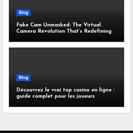
Blog
Fake Cam Unmasked: The Virtual
Camera Revolution That’s Redefining
Presence, Privacy, and Performance
Online
Blog
Découvrez le vrai top casino en ligne :
guide complet pour les joueurs
français