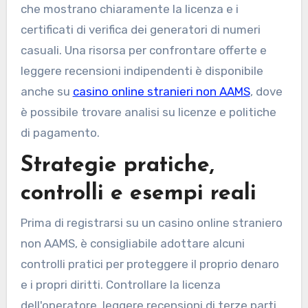
che mostrano chiaramente la licenza e i
certificati di verifica dei generatori di numeri
casuali. Una risorsa per confrontare offerte e
leggere recensioni indipendenti è disponibile
anche su
casino online stranieri non AAMS
, dove
è possibile trovare analisi su licenze e politiche
di pagamento.
Strategie pratiche,
controlli e esempi reali
Prima di registrarsi su un casino online straniero
non AAMS, è consigliabile adottare alcuni
controlli pratici per proteggere il proprio denaro
e i propri diritti. Controllare la licenza
dell'operatore, leggere recensioni di terze parti,