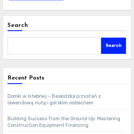
Search
Search
Recent Posts
Domki w Istebnej – Beskidzka przystań z
lawendową nutą i górskim oddechem
Building Success from the Ground Up: Mastering
Construction Equipment Financing