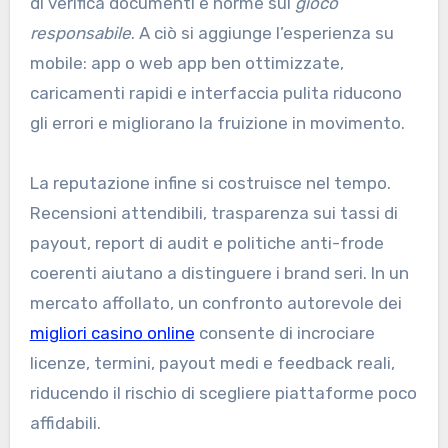
di verifica documenti e norme sul
gioco
responsabile
. A ciò si aggiunge l’esperienza su
mobile: app o web app ben ottimizzate,
caricamenti rapidi e interfaccia pulita riducono
gli errori e migliorano la fruizione in movimento.
La reputazione infine si costruisce nel tempo.
Recensioni attendibili, trasparenza sui tassi di
payout, report di audit e politiche anti-frode
coerenti aiutano a distinguere i brand seri. In un
mercato affollato, un confronto autorevole dei
migliori casino online
consente di incrociare
licenze, termini, payout medi e feedback reali,
riducendo il rischio di scegliere piattaforme poco
affidabili.