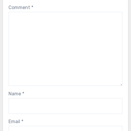
Comment
*
Name
*
Email
*