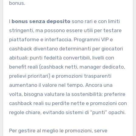
bonus.
I
bonus senza deposito
sono rari e con limiti
stringenti, ma possono essere utili per testare
piattaforme e interfaccia. Programmi VIP e
cashback diventano determinanti per giocatori
abituali: punti fedeltà convertibili, livelli con
benefit reali (cashback netti, manager dedicato,
prelievi prioritari) e promozioni trasparenti
aumentano il valore nel tempo. Ancora una
volta, bisogna valutare la sostenibilità: preferire
cashback reali su perdite nette e promozioni con
regole chiare, evitando sistemi di “punti” opachi.
Per gestire al meglio le promozioni, serve