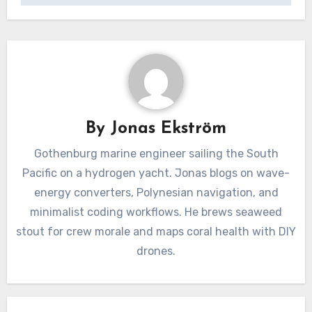
By
Jonas Ekström
Gothenburg marine engineer sailing the South
Pacific on a hydrogen yacht. Jonas blogs on wave-
energy converters, Polynesian navigation, and
minimalist coding workflows. He brews seaweed
stout for crew morale and maps coral health with DIY
drones.