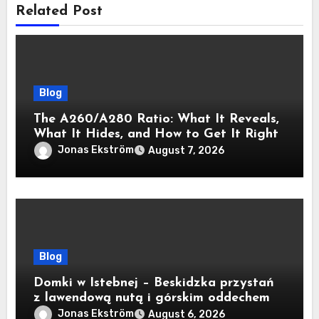
Related Post
Blog
The A260/A280 Ratio: What It Reveals,
What It Hides, and How to Get It Right
Jonas Ekström
August 7, 2026
Blog
Domki w Istebnej – Beskidzka przystań
z lawendową nutą i górskim oddechem
Jonas Ekström
August 6, 2026