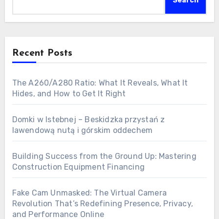
Search
Recent Posts
The A260/A280 Ratio: What It Reveals, What It
Hides, and How to Get It Right
Domki w Istebnej – Beskidzka przystań z
lawendową nutą i górskim oddechem
Building Success from the Ground Up: Mastering
Construction Equipment Financing
Fake Cam Unmasked: The Virtual Camera
Revolution That’s Redefining Presence, Privacy,
and Performance Online