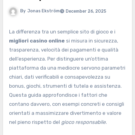
By
Jonas Ekström
December 26, 2025
La differenza tra un semplice sito di gioco e i
migliori casino online
si misura in sicurezza,
trasparenza, velocità dei pagamenti e qualità
dell’esperienza. Per distinguere un’ottima
piattaforma da una mediocre servono parametri
chiari, dati verificabili e consapevolezza su
bonus, giochi, strumenti di tutela e assistenza.
Questa guida approfondisce i fattori che
contano davvero, con esempi concreti e consigli
orientati a massimizzare divertimento e valore
nel pieno rispetto del
gioco responsabile
.