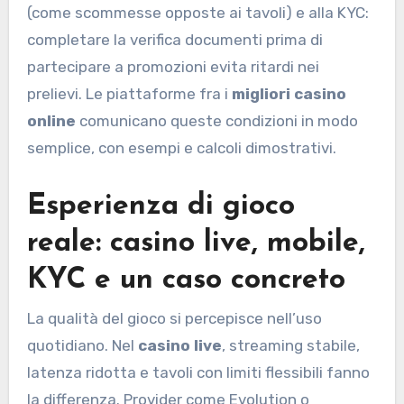
(come scommesse opposte ai tavoli) e alla KYC:
completare la verifica documenti prima di
partecipare a promozioni evita ritardi nei
prelievi. Le piattaforme fra i
migliori casino
online
comunicano queste condizioni in modo
semplice, con esempi e calcoli dimostrativi.
Esperienza di gioco
reale: casino live, mobile,
KYC e un caso concreto
La qualità del gioco si percepisce nell’uso
quotidiano. Nel
casino live
, streaming stabile,
latenza ridotta e tavoli con limiti flessibili fanno
la differenza. Provider come Evolution o