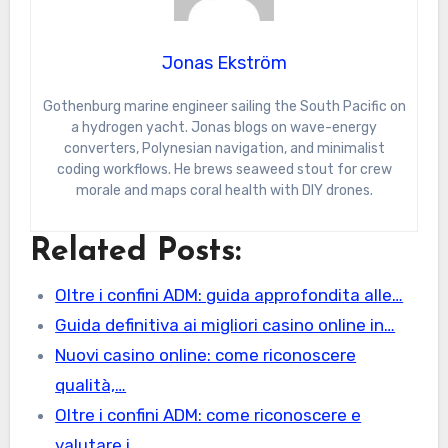
Jonas Ekström
Gothenburg marine engineer sailing the South Pacific on
a hydrogen yacht. Jonas blogs on wave-energy
converters, Polynesian navigation, and minimalist
coding workflows. He brews seaweed stout for crew
morale and maps coral health with DIY drones.
Related Posts:
Oltre i confini ADM: guida approfondita alle…
Guida definitiva ai migliori casino online in…
Nuovi casino online: come riconoscere
qualità,…
Oltre i confini ADM: come riconoscere e
valutare i…