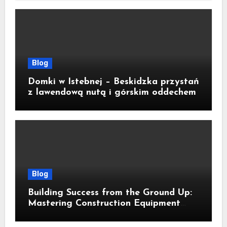
Blog
Domki w Istebnej – Beskidzka przystań
z lawendową nutą i górskim oddechem
Blog
Building Success from the Ground Up:
Mastering Construction Equipment
Financing