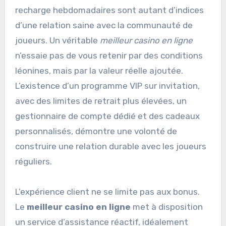
recharge hebdomadaires sont autant d’indices
d’une relation saine avec la communauté de
joueurs. Un véritable
meilleur casino en ligne
n’essaie pas de vous retenir par des conditions
léonines, mais par la valeur réelle ajoutée.
L’existence d’un programme VIP sur invitation,
avec des limites de retrait plus élevées, un
gestionnaire de compte dédié et des cadeaux
personnalisés, démontre une volonté de
construire une relation durable avec les joueurs
réguliers.
L’expérience client ne se limite pas aux bonus.
Le
meilleur casino en ligne
met à disposition
un service d’assistance réactif, idéalement