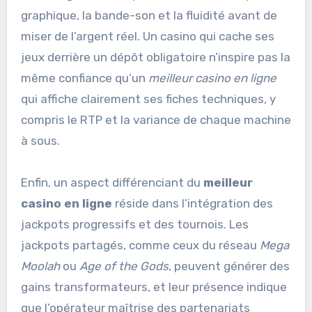
graphique, la bande-son et la fluidité avant de
miser de l’argent réel. Un casino qui cache ses
jeux derrière un dépôt obligatoire n’inspire pas la
même confiance qu’un
meilleur casino en ligne
qui affiche clairement ses fiches techniques, y
compris le RTP et la variance de chaque machine
à sous.
Enfin, un aspect différenciant du
meilleur
casino en ligne
réside dans l’intégration des
jackpots progressifs et des tournois. Les
jackpots partagés, comme ceux du réseau
Mega
Moolah
ou
Age of the Gods
, peuvent générer des
gains transformateurs, et leur présence indique
que l’opérateur maîtrise des partenariats