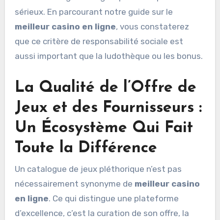
sérieux. En parcourant notre guide sur le
meilleur casino en ligne
, vous constaterez
que ce critère de responsabilité sociale est
aussi important que la ludothèque ou les bonus.
La Qualité de l’Offre de
Jeux et des Fournisseurs :
Un Écosystème Qui Fait
Toute la Différence
Un catalogue de jeux pléthorique n’est pas
nécessairement synonyme de
meilleur casino
en ligne
. Ce qui distingue une plateforme
d’excellence, c’est la curation de son offre, la