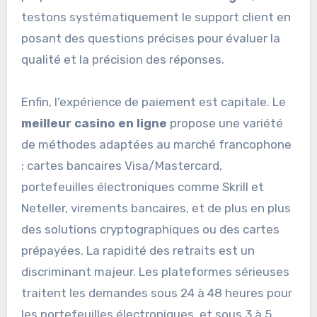
testons systématiquement le support client en
posant des questions précises pour évaluer la
qualité et la précision des réponses.
Enfin, l’expérience de paiement est capitale. Le
meilleur casino en ligne
propose une variété
de méthodes adaptées au marché francophone
: cartes bancaires Visa/Mastercard,
portefeuilles électroniques comme Skrill et
Neteller, virements bancaires, et de plus en plus
des solutions cryptographiques ou des cartes
prépayées. La rapidité des retraits est un
discriminant majeur. Les plateformes sérieuses
traitent les demandes sous 24 à 48 heures pour
les portefeuilles électroniques, et sous 3 à 5