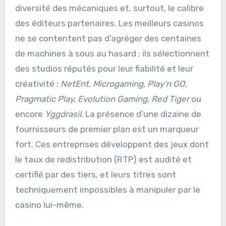
diversité des mécaniques et, surtout, le calibre
des éditeurs partenaires. Les meilleurs casinos
ne se contentent pas d’agréger des centaines
de machines à sous au hasard ; ils sélectionnent
des studios réputés pour leur fiabilité et leur
créativité :
NetEnt, Microgaming, Play’n GO,
Pragmatic Play, Evolution Gaming, Red Tiger
ou
encore
Yggdrasil
. La présence d’une dizaine de
fournisseurs de premier plan est un marqueur
fort. Ces entreprises développent des jeux dont
le taux de redistribution (RTP) est audité et
certifié par des tiers, et leurs titres sont
techniquement impossibles à manipuler par le
casino lui-même.