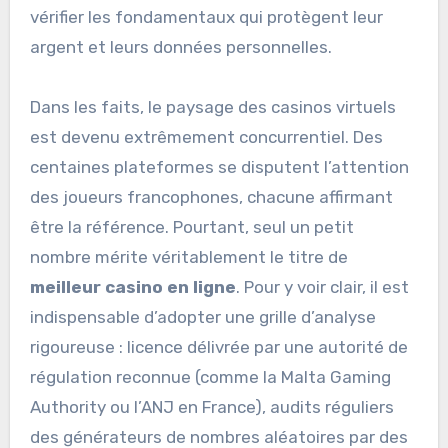
vérifier les fondamentaux qui protègent leur
argent et leurs données personnelles.
Dans les faits, le paysage des casinos virtuels
est devenu extrêmement concurrentiel. Des
centaines plateformes se disputent l’attention
des joueurs francophones, chacune affirmant
être la référence. Pourtant, seul un petit
nombre mérite véritablement le titre de
meilleur casino en ligne
. Pour y voir clair, il est
indispensable d’adopter une grille d’analyse
rigoureuse : licence délivrée par une autorité de
régulation reconnue (comme la Malta Gaming
Authority ou l’ANJ en France), audits réguliers
des générateurs de nombres aléatoires par des