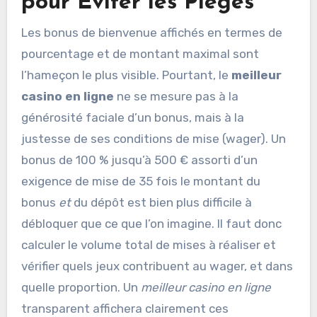
pour Éviter les Pièges
Les bonus de bienvenue affichés en termes de
pourcentage et de montant maximal sont
l’hameçon le plus visible. Pourtant, le
meilleur
casino en ligne
ne se mesure pas à la
générosité faciale d’un bonus, mais à la
justesse de ses conditions de mise (wager). Un
bonus de 100 % jusqu’à 500 € assorti d’un
exigence de mise de 35 fois le montant du
bonus
et
du dépôt est bien plus difficile à
débloquer que ce que l’on imagine. Il faut donc
calculer le volume total de mises à réaliser et
vérifier quels jeux contribuent au wager, et dans
quelle proportion. Un
meilleur casino en ligne
transparent affichera clairement ces