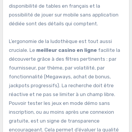
disponibilité de tables en français et la
possibilité de jouer sur mobile sans application
dédiée sont des détails qui comptent.
L’ergonomie de la ludothèque est tout aussi
cruciale. Le
meilleur casino en ligne
facilite la
découverte grâce à des filtres pertinents : par
fournisseur, par thème, par volatilité, par
fonctionnalité (Megaways, achat de bonus,
jackpots progressifs). La recherche doit être
réactive et ne pas se limiter à un champ libre.
Pouvoir tester les jeux en mode démo sans
inscription, ou au moins après une connexion
gratuite, est un signe de transparence
encourageant. Cela permet d’évaluer la qualité