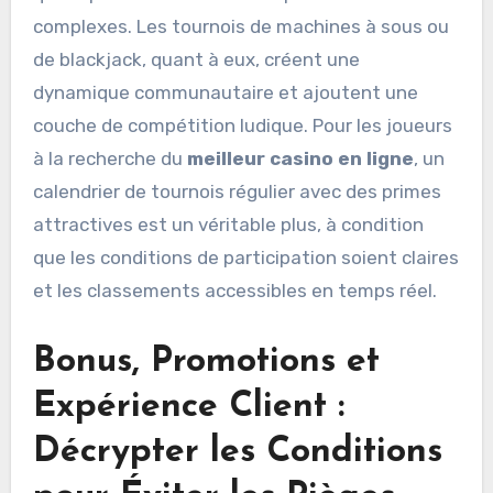
complexes. Les tournois de machines à sous ou
de blackjack, quant à eux, créent une
dynamique communautaire et ajoutent une
couche de compétition ludique. Pour les joueurs
à la recherche du
meilleur casino en ligne
, un
calendrier de tournois régulier avec des primes
attractives est un véritable plus, à condition
que les conditions de participation soient claires
et les classements accessibles en temps réel.
Bonus, Promotions et
Expérience Client :
Décrypter les Conditions