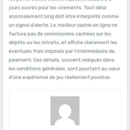
jours ouvrés pour les virements. Tout délai
anormalement long doit être interprété comme
un signal d’alerte. Le
meilleur casino en ligne
ne
facture pas de commissions cachées sur les
dépôts ou les retraits, et affiche clairement les
éventuels frais imposés par l’intermédiaire de
paiement. Ces détails, souvent relégués dans
les conditions générales, sont pourtant au cœur
d’une expérience de jeu réellement positive.