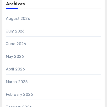
Archives
August 2026
July 2026
June 2026
May 2026
April 2026
March 2026
February 2026