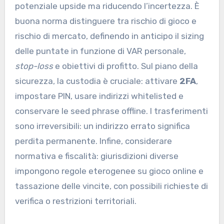
potenziale upside ma riducendo l’incertezza. È
buona norma distinguere tra rischio di gioco e
rischio di mercato, definendo in anticipo il sizing
delle puntate in funzione di VAR personale,
stop-loss
e obiettivi di profitto. Sul piano della
sicurezza, la custodia è cruciale: attivare
2FA
,
impostare PIN, usare indirizzi whitelisted e
conservare le seed phrase offline. I trasferimenti
sono irreversibili: un indirizzo errato significa
perdita permanente. Infine, considerare
normativa e fiscalità: giurisdizioni diverse
impongono regole eterogenee su gioco online e
tassazione delle vincite, con possibili richieste di
verifica o restrizioni territoriali.