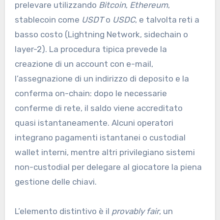
prelevare utilizzando
Bitcoin
,
Ethereum
,
stablecoin come
USDT
o
USDC
, e talvolta reti a
basso costo (Lightning Network, sidechain o
layer-2). La procedura tipica prevede la
creazione di un account con e-mail,
l’assegnazione di un indirizzo di deposito e la
conferma on-chain: dopo le necessarie
conferme di rete, il saldo viene accreditato
quasi istantaneamente. Alcuni operatori
integrano pagamenti istantanei o custodial
wallet interni, mentre altri privilegiano sistemi
non-custodial per delegare al giocatore la piena
gestione delle chiavi.
L’elemento distintivo è il
provably fair
, un