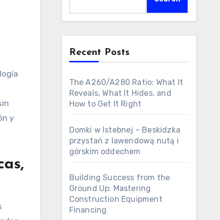
Recent Posts
logía
The A260/A280 Ratio: What It
Reveals, What It Hides, and
sin
How to Get It Right
ón y
Domki w Istebnej – Beskidzka
przystań z lawendową nutą i
górskim oddechem
cas,
Building Success from the
Ground Up: Mastering
Construction Equipment
s
Financing