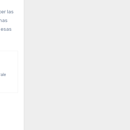
cer las
rmas
 esas
rale