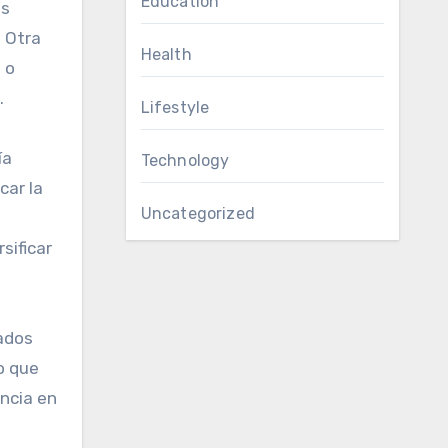
Education
es
. Otra
Health
 o
.
Lifestyle
ía
Technology
car la
Uncategorized
sificar
ados
o que
ancia en