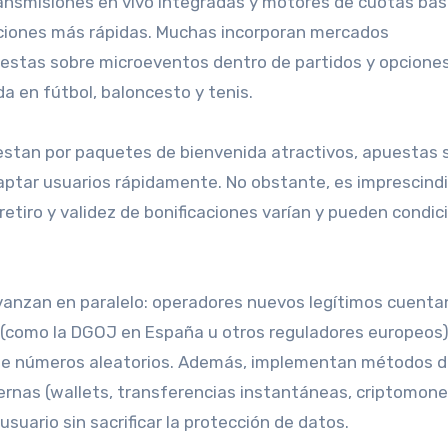
ransmisiones en vivo integradas y motores de cuotas ba
izaciones más rápidas. Muchas incorporan mercados
estas sobre microeventos dentro de partidos y opcione
da en fútbol, baloncesto y tenis.
stan por paquetes de bienvenida atractivos, apuestas 
ptar usuarios rápidamente. No obstante, es imprescindi
 retiro y validez de bonificaciones varían y pueden condic
avanzan en paralelo: operadores nuevos legítimos cuenta
s (como la DGOJ en España u otros reguladores europeos)
s de números aleatorios. Además, implementan métodos 
ernas (wallets, transferencias instantáneas, criptomon
 usuario sin sacrificar la protección de datos.