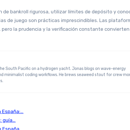
 de bankroll rigurosa, utilizar límites de depósito y cono
ias de juego son prácticas imprescindibles. Las platafo
ero la prudencia y la verificación constante convierten
and minimalist coding workflows. He brews seaweed stout for crew mo
s.
n España:…
: guía…
n España…