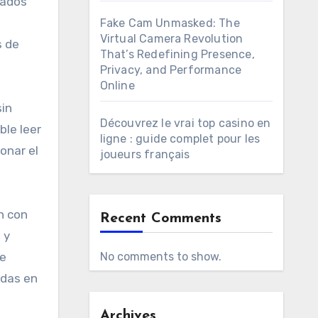
sados
Fake Cam Unmasked: The
Virtual Camera Revolution
s de
That’s Redefining Presence,
Privacy, and Performance
Online
sin
Découvrez le vrai top casino en
ble leer
ligne : guide complet pour les
ionar el
joueurs français
n con
Recent Comments
 y
de
No comments to show.
edas en
Archives