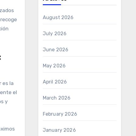
izados
August 2026
recoge
ción
July 2026
June 2026
:
May 2026
April 2026
 es la
mente el
March 2026
os y
February 2026
áximos
January 2026