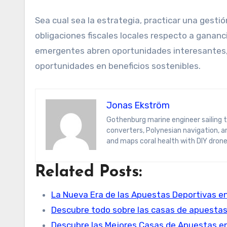
Sea cual sea la estrategia, practicar una gestión
obligaciones fiscales locales respecto a gananc
emergentes abren oportunidades interesantes, p
oportunidades en beneficios sostenibles.
Jonas Ekström
Gothenburg marine engineer sailing the South Pacific on a hydrogen yacht. Jonas blogs on wave-energy
converters, Polynesian navigation, 
and maps coral health with DIY drone
Related Posts:
La Nueva Era de las Apuestas Deportivas e
Descubre todo sobre las casas de apuestas
Descubre las Mejores Casas de Apuestas e