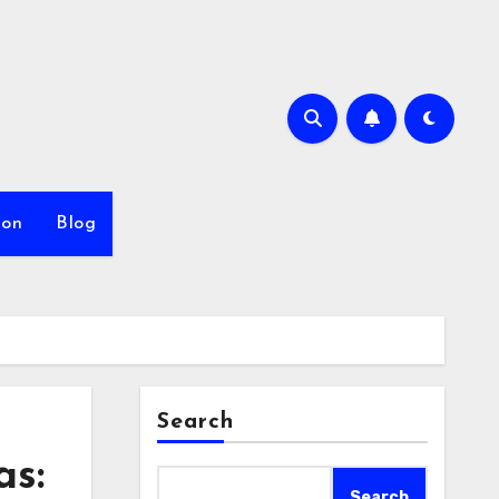
ion
Blog
Search
as:
Search