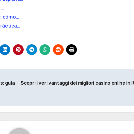
a…
s: cómo…
práctica…
s: guía
Scopri i veri vantaggi dei migliori casino online in I