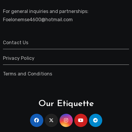
For general inquiries and partnerships:
Foelonemse4600@hotmail.com
Contact Us
Privacy Policy
Terms and Conditions
Our Etiquette