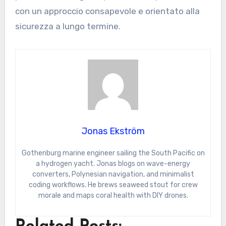
con un approccio consapevole e orientato alla
sicurezza a lungo termine.
Jonas Ekström
Gothenburg marine engineer sailing the South Pacific on
a hydrogen yacht. Jonas blogs on wave-energy
converters, Polynesian navigation, and minimalist
coding workflows. He brews seaweed stout for crew
morale and maps coral health with DIY drones.