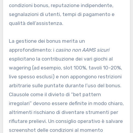
condizioni bonus, reputazione indipendente,
segnalazioni di utenti, tempi di pagamento e
qualità dell’assistenza.
La gestione dei bonus merita un
approfondimento: i
casino non AAMS sicuri
esplicitano la contribuzione dei vari giochi al
wagering (ad esempio, slot 100%, tavoli 10–20%,
live spesso esclusi) e non appongono restrizioni
arbitrarie sulle puntate durante l’uso del bonus.
Clausole come il divieto di “bet pattern
irregolari” devono essere definite in modo chiaro,
altrimenti rischiano di diventare strumenti per
rifiutare prelievi. Un consiglio operativo è salvare
screenshot delle condizioni al momento