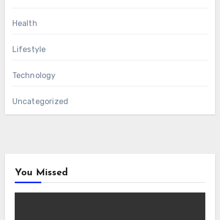
Health
Lifestyle
Technology
Uncategorized
You Missed