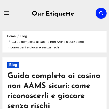
Skip
to
Our Etiquette
content
Home
Blog
Guida completa ai casino non AAMS sicuri: come
riconoscerli e giocare senza rischi
Blog
Guida completa ai casino
non AAMS sicuri: come
riconoscerli e giocare
senza rischi