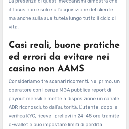
La presenza di questi meccanismi dimostra che
il focus non è solo sull’acquisizione del cliente
ma anche sulla sua tutela lungo tutto il ciclo di
vita.
Casi reali, buone pratiche
ed errori da evitare nei
casino non AAMS
Consideriamo tre scenari ricorrenti. Nel primo, un
operatore con licenza MGA pubblica report di
payout mensili e mette a disposizione un canale
ADR riconosciuto dall’autorità. L’utente, dopo la
verifica KYC, riceve i prelievi in 24–48 ore tramite
e-wallet e può impostare limiti di perdita