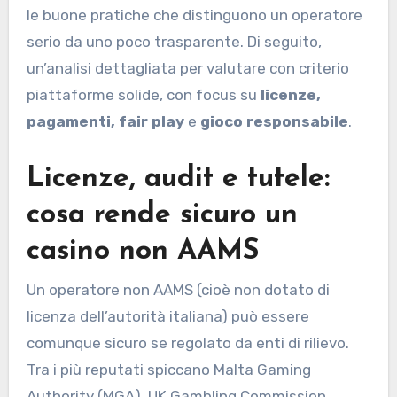
le buone pratiche che distinguono un operatore
serio da uno poco trasparente. Di seguito,
un’analisi dettagliata per valutare con criterio
piattaforme solide, con focus su
licenze,
pagamenti, fair play
e
gioco responsabile
.
Licenze, audit e tutele:
cosa rende sicuro un
casino non AAMS
Un operatore non AAMS (cioè non dotato di
licenza dell’autorità italiana) può essere
comunque sicuro se regolato da enti di rilievo.
Tra i più reputati spiccano Malta Gaming
Authority (MGA), UK Gambling Commission