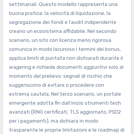
settimanali. Questo modello rappresenta una
buona pratica: la velocità di liquidazione, la
segregazione dei fondi e l’audit indipendente
creano un ecosistema affidabile. Nel secondo
scenario, un sito con licenza meno rigorosa
comunica in modo lacunoso i termini dei bonus,
applica limiti di puntata non dichiarati durante il
wagering e richiede documenti aggiuntivi solo al
momento del prelievo: segnali di rischio che
suggeriscono di evitare o procedere con
estrema cautela. Nel terzo scenario, un portale
emergente adotta fin dall’inizio strumenti tech
avanzati (RNG certificati, TLS aggiornato, PSD2
per i pagamenti), ma dichiara in modo
trasparente le proprie limitazioni e le roadmap di