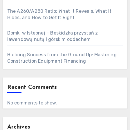
The A260/A280 Ratio: What It Reveals, What It
Hides, and How to Get It Right
Domki w Istebnej – Beskidzka przystań z
lawendową nutą i górskim oddechem
Building Success from the Ground Up: Mastering
Construction Equipment Financing
Recent Comments
No comments to show.
Archives