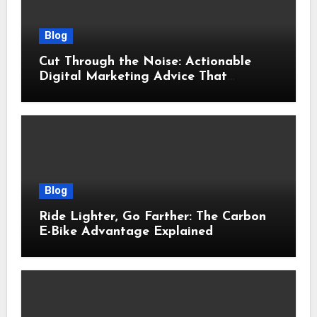
Blog
Cut Through the Noise: Actionable
Digital Marketing Advice That
Actually Delivers Results
Blog
Ride Lighter, Go Farther: The Carbon
E-Bike Advantage Explained