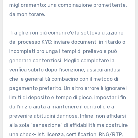
miglioramento: una combinazione promettente,
da monitorare.
Tra gli errori più comuni c’è la sottovalutazione
del processo KYC: inviare documenti in ritardo o
incompleti prolunga i tempi di prelievo e può
generare contenziosi. Meglio completare la
verifica subito dopo l’iscrizione, assicurandosi
che le generalità combacino con il metodo di
pagamento preferito. Un altro errore è ignorare i
limiti di deposito e tempo di gioco: impostarli fin
dall’inizio aiuta a mantenere il controllo e a
prevenire abitudini dannose. Infine, non affidarsi
alla sola “sensazione” di affidabilità ma costruire
una check-list: licenza, certificazioni RNG/RTP,