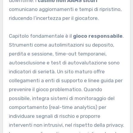
downtime: i
casino non AAMS sicuri
comunicano aggiornamenti e tempi di ripristino,
riducendo l’incertezza per il giocatore.
Capitolo fondamentale è il
gioco responsabile
.
Strumenti come autolimitazioni su deposito,
perdita e sessione, time-out temporanei,
autoesclusione e test di autovalutazione sono
indicatori di serietà. Un sito maturo offre
collegamenti a enti di supporto e linee guida per
prevenire il gioco problematico. Quando
possibile, integra sistemi di monitoraggio del
comportamento (real-time analytics) per
individuare segnali di rischio e proporre
interventi non intrusivi, nel rispetto della privacy.