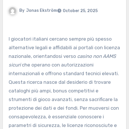
By
Jonas Ekström
October 25, 2025
I giocatori italiani cercano sempre più spesso
alternative legali e affidabili ai portali con licenza
nazionale, orientandosi verso
casino non AAMS
sicuri
che operano con autorizzazioni
internazionali e offrono standard tecnici elevati.
Questa ricerca nasce dal desiderio di trovare
cataloghi più ampi, bonus competitivi e
strumenti di gioco avanzati, senza sacrificare la
protezione dei dati e dei fondi. Per muoversi con
consapevolezza, è essenziale conoscere i
parametri di sicurezza, le licenze riconosciute e