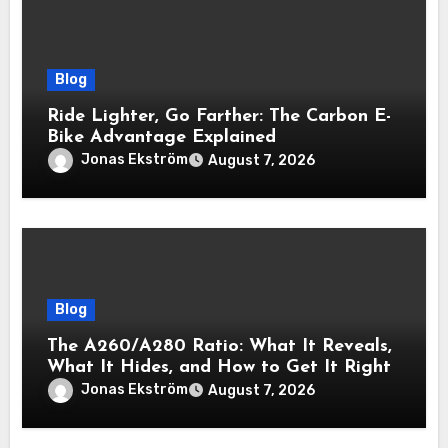
Blog
Ride Lighter, Go Farther: The Carbon E-
Bike Advantage Explained
Jonas Ekström
August 7, 2026
Blog
The A260/A280 Ratio: What It Reveals,
What It Hides, and How to Get It Right
Jonas Ekström
August 7, 2026