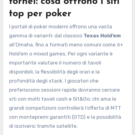
tornei: cosa offrono i siti
top per poker
I portali di poker moderni offrono una vasta
gamma di varianti: dal classico
Texas Hold’em
all’Omaha, fino a formati meno comuni come 6+
Hold’em o mixed games. Per ogni variante è
importante valutare il numero di tavoli
disponibili, la flessibilità degli orari e la
profondità degli stack. I giocatori che
preferiscono sessioni rapide dovranno cercare
siti con molti tavoli cash e Sit&Go; chi ama le
grandi competizioni controllerà l’offerta di MTT
con montepremi garantiti (GTD) e la possibilità
di iscriversi tramite satellite.