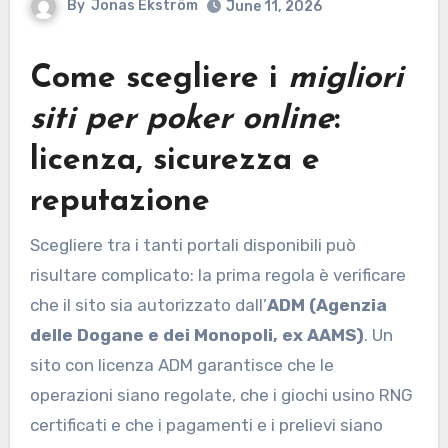
By
Jonas Ekström
June 11, 2026
Come scegliere i
migliori
siti per poker online
:
licenza, sicurezza e
reputazione
Scegliere tra i tanti portali disponibili può
risultare complicato: la prima regola è verificare
che il sito sia autorizzato dall’
ADM (Agenzia
delle Dogane e dei Monopoli, ex AAMS)
. Un
sito con licenza ADM garantisce che le
operazioni siano regolate, che i giochi usino RNG
certificati e che i pagamenti e i prelievi siano