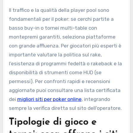
Il traffico e la qualità della player pool sono
fondamentali per il poker: se cerchi partite a
basso buy-in o tornei multi-table con
montepremi garantiti, seleziona piattaforme
con grande affluenza. Per giocatori più esperti è
importante valutare la politica sul rake,
l’esistenza di programmi fedeltà o rakeback e la
disponibilità di strumenti come HUD (se
permessi). Per confronti rapidi e recensioni
aggiornate puoi consultare una lista certificata
dei
migliori siti per poker online
, integrando
sempre la verifica diretta sul sito dell’operatore.
Tipologie di gioco e