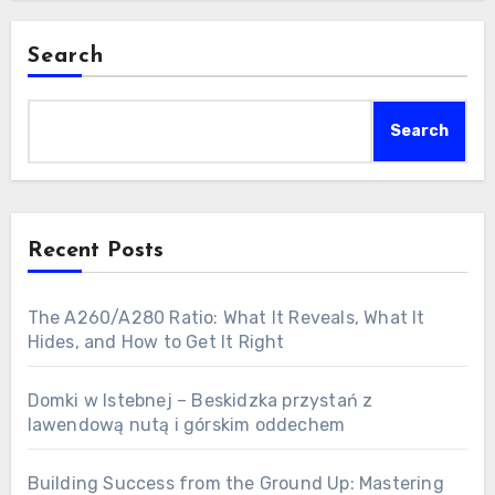
Search
Search
Recent Posts
The A260/A280 Ratio: What It Reveals, What It
Hides, and How to Get It Right
Domki w Istebnej – Beskidzka przystań z
lawendową nutą i górskim oddechem
Building Success from the Ground Up: Mastering