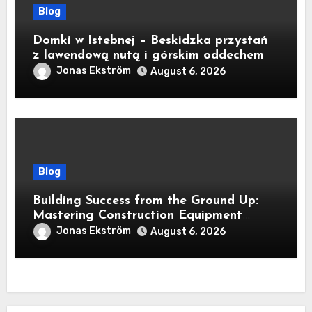
Blog
Domki w Istebnej – Beskidzka przystań
z lawendową nutą i górskim oddechem
Jonas Ekström
August 6, 2026
Blog
Building Success from the Ground Up:
Mastering Construction Equipment
Financing
Jonas Ekström
August 6, 2026