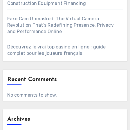
Construction Equipment Financing
Fake Cam Unmasked: The Virtual Camera
Revolution That’s Redefining Presence, Privacy,
and Performance Online
Découvrez le vrai top casino en ligne : guide
complet pour les joueurs français
Recent Comments
No comments to show.
Archives