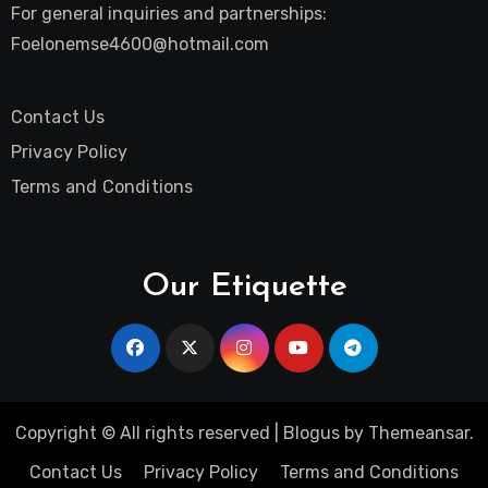
For general inquiries and partnerships:
Foelonemse4600@hotmail.com
Contact Us
Privacy Policy
Terms and Conditions
Our Etiquette
Copyright © All rights reserved
|
Blogus
by
Themeansar
.
Contact Us
Privacy Policy
Terms and Conditions