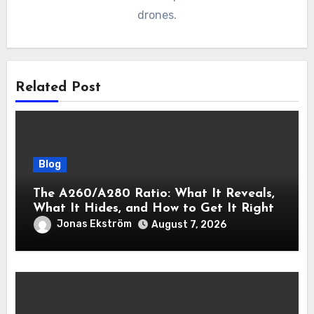
drones.
Related Post
Blog
The A260/A280 Ratio: What It Reveals,
What It Hides, and How to Get It Right
Jonas Ekström
August 7, 2026