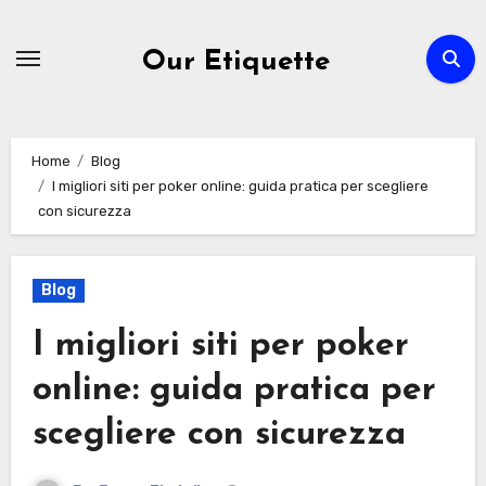
Skip
to
Our Etiquette
content
Home
Blog
I migliori siti per poker online: guida pratica per scegliere
con sicurezza
Blog
I migliori siti per poker
online: guida pratica per
scegliere con sicurezza