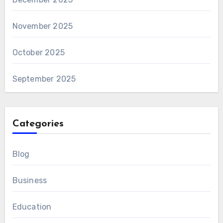
November 2025
October 2025
September 2025
Categories
Blog
Business
Education