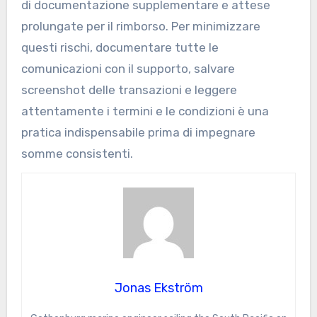
di documentazione supplementare e attese
prolungate per il rimborso. Per minimizzare
questi rischi, documentare tutte le
comunicazioni con il supporto, salvare
screenshot delle transazioni e leggere
attentamente i termini e le condizioni è una
pratica indispensabile prima di impegnare
somme consistenti.
Jonas Ekström