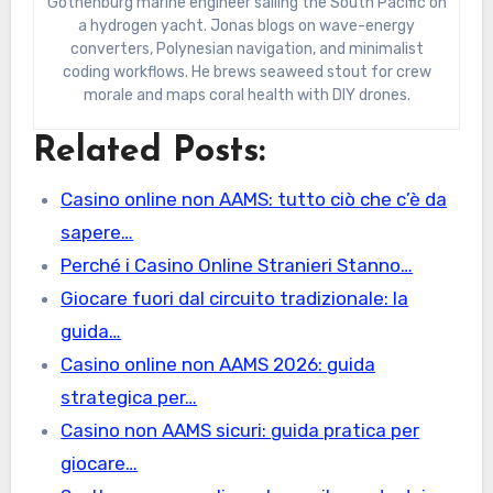
Gothenburg marine engineer sailing the South Pacific on
a hydrogen yacht. Jonas blogs on wave-energy
converters, Polynesian navigation, and minimalist
coding workflows. He brews seaweed stout for crew
morale and maps coral health with DIY drones.
Related Posts:
Casino online non AAMS: tutto ciò che c’è da
sapere…
Perché i Casino Online Stranieri Stanno…
Giocare fuori dal circuito tradizionale: la
guida…
Casino online non AAMS 2026: guida
strategica per…
Casino non AAMS sicuri: guida pratica per
giocare…