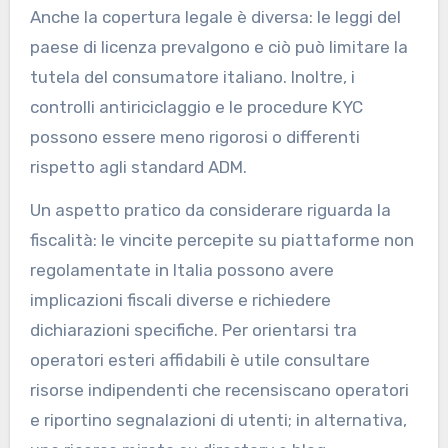
Anche la copertura legale è diversa: le leggi del
paese di licenza prevalgono e ciò può limitare la
tutela del consumatore italiano. Inoltre, i
controlli antiriciclaggio e le procedure KYC
possono essere meno rigorosi o differenti
rispetto agli standard ADM.
Un aspetto pratico da considerare riguarda la
fiscalità: le vincite percepite su piattaforme non
regolamentate in Italia possono avere
implicazioni fiscali diverse e richiedere
dichiarazioni specifiche. Per orientarsi tra
operatori esteri affidabili è utile consultare
risorse indipendenti che recensiscano operatori
e riportino segnalazioni di utenti; in alternativa,