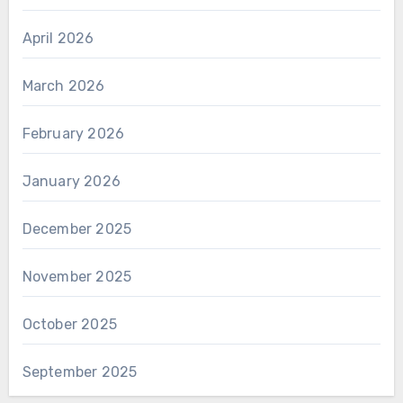
April 2026
March 2026
February 2026
January 2026
December 2025
November 2025
October 2025
September 2025