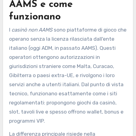
AAMS e come
funzionano
I
casinò non AAMS
sono piattaforme di gioco che
operano senza la licenza rilasciata dall'ente
italiano (oggi ADM, in passato AAMS). Questi
operatori ottengono autorizzazioni in
giurisdizioni straniere come Malta, Curacao,
Gibilterra o paesi extra-UE, e rivolgono i loro
servizi anche a utenti italiani. Dal punto di vista
tecnico, funzionano esattamente come i siti
regolamentati: propongono giochi da casinò,
slot, tavoli live e spesso offrono wallet, bonus e
programmi VIP.
La differenza principale risiede nella