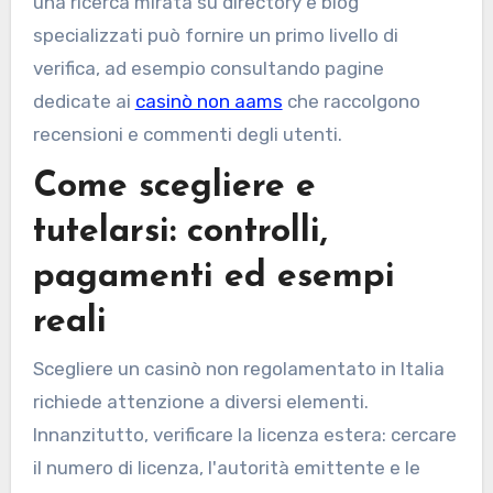
una ricerca mirata su directory e blog
specializzati può fornire un primo livello di
verifica, ad esempio consultando pagine
dedicate ai
casinò non aams
che raccolgono
recensioni e commenti degli utenti.
Come scegliere e
tutelarsi: controlli,
pagamenti ed esempi
reali
Scegliere un casinò non regolamentato in Italia
richiede attenzione a diversi elementi.
Innanzitutto, verificare la licenza estera: cercare
il numero di licenza, l'autorità emittente e le