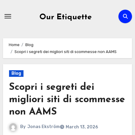
Skip
to
Our Etiquette
content
Home
Blog
Scopri i segreti dei migliori siti di scommesse non AAMS
Blog
Scopri i segreti dei
migliori siti di scommesse
non AAMS
By
Jonas Ekström
March 13, 2026