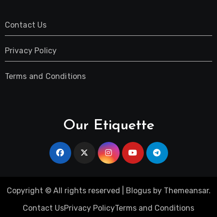
Contact Us
Privacy Policy
Terms and Conditions
Our Etiquette
Copyright © All rights reserved
|
Blogus
by
Themeansar
.
Contact Us
Privacy Policy
Terms and Conditions