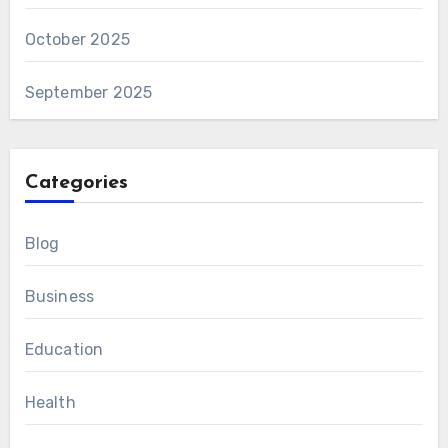
October 2025
September 2025
Categories
Blog
Business
Education
Health