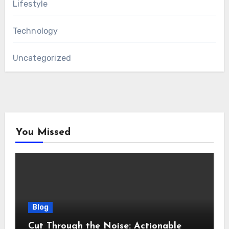
Lifestyle
Technology
Uncategorized
You Missed
Blog
Cut Through the Noise: Actionable