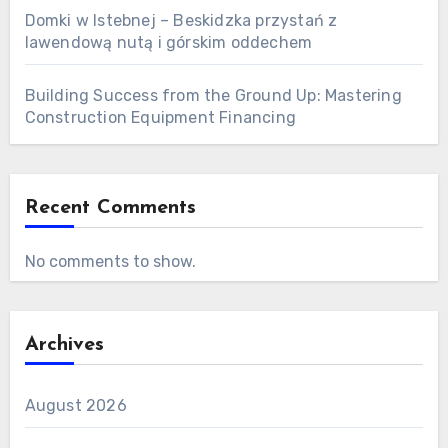
Domki w Istebnej – Beskidzka przystań z
lawendową nutą i górskim oddechem
Building Success from the Ground Up: Mastering
Construction Equipment Financing
Recent Comments
No comments to show.
Archives
August 2026