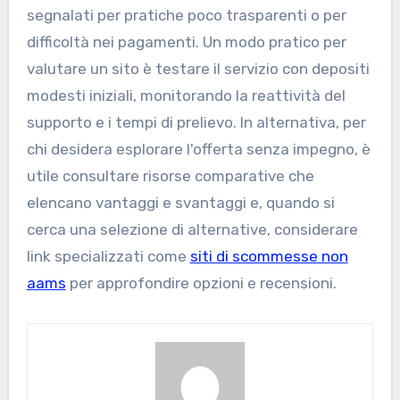
segnalati per pratiche poco trasparenti o per
difficoltà nei pagamenti. Un modo pratico per
valutare un sito è testare il servizio con depositi
modesti iniziali, monitorando la reattività del
supporto e i tempi di prelievo. In alternativa, per
chi desidera esplorare l'offerta senza impegno, è
utile consultare risorse comparative che
elencano vantaggi e svantaggi e, quando si
cerca una selezione di alternative, considerare
link specializzati come
siti di scommesse non
aams
per approfondire opzioni e recensioni.