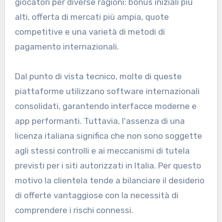
giocatori per diverse ragioni: bonus iniziali più
alti, offerta di mercati più ampia, quote
competitive e una varietà di metodi di
pagamento internazionali.
Dal punto di vista tecnico, molte di queste
piattaforme utilizzano software internazionali
consolidati, garantendo interfacce moderne e
app performanti. Tuttavia, l'assenza di una
licenza italiana significa che non sono soggette
agli stessi controlli e ai meccanismi di tutela
previsti per i siti autorizzati in Italia. Per questo
motivo la clientela tende a bilanciare il desiderio
di offerte vantaggiose con la necessità di
comprendere i rischi connessi.