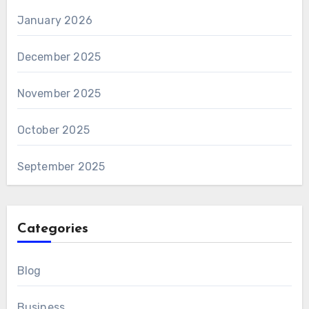
January 2026
December 2025
November 2025
October 2025
September 2025
Categories
Blog
Business