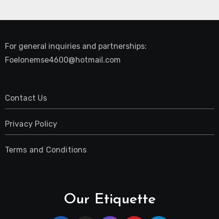
For general inquiries and partnerships:
Foelonemse4600@hotmail.com
Contact Us
Privacy Policy
Terms and Conditions
Our Etiquette