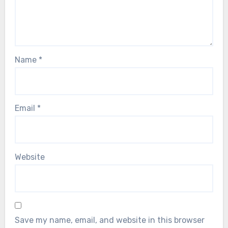
Name
*
Email
*
Website
Save my name, email, and website in this browser