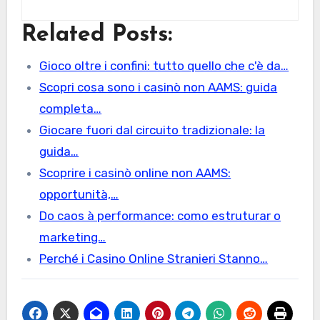
Related Posts:
Gioco oltre i confini: tutto quello che c'è da…
Scopri cosa sono i casinò non AAMS: guida
completa…
Giocare fuori dal circuito tradizionale: la
guida…
Scoprire i casinò online non AAMS:
opportunità,…
Do caos à performance: como estruturar o
marketing…
Perché i Casino Online Stranieri Stanno…