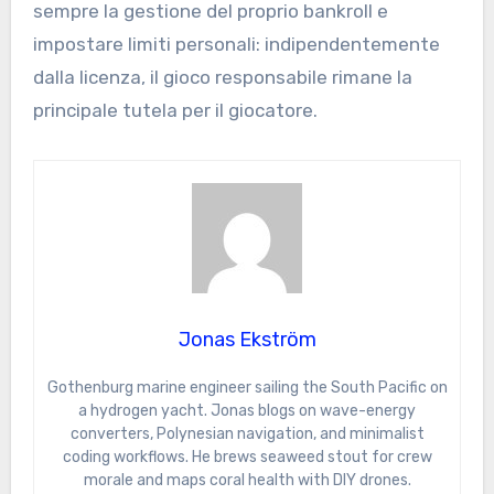
sempre la gestione del proprio bankroll e
impostare limiti personali: indipendentemente
dalla licenza, il gioco responsabile rimane la
principale tutela per il giocatore.
Jonas Ekström
Gothenburg marine engineer sailing the South Pacific on
a hydrogen yacht. Jonas blogs on wave-energy
converters, Polynesian navigation, and minimalist
coding workflows. He brews seaweed stout for crew
morale and maps coral health with DIY drones.