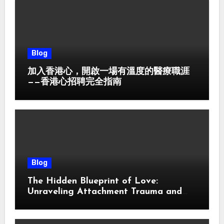
Blog
加入香港心，開啟一場有溫度的醫療職涯
——香港心招聘完全指南
Blog
The Hidden Blueprint of Love:
Unraveling Attachment Trauma and
Reclaiming Connection