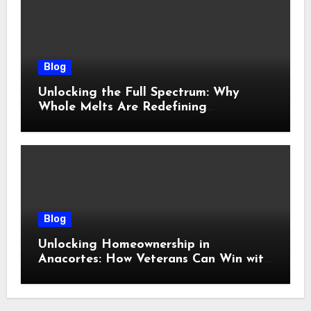
Blog
Unlocking the Full Spectrum: Why
Whole Melts Are Redefining
Concentrate Culture
Blog
Unlocking Homeownership in
Anacortes: How Veterans Can Win with
a VA-Backed Loan