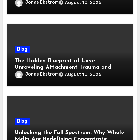
Jonas Ekström
August 10, 2026
Blog
The Hidden Blueprint of Love:
Unraveling Attachment Trauma and
Reclaiming Connection
Jonas Ekström
August 10, 2026
Blog
Unlocking the Full Spectrum: Why Whole
Melts Are Redefining Concentrate