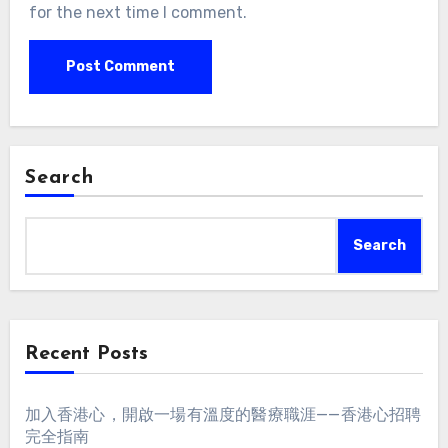
for the next time I comment.
Search
Search
Recent Posts
加入香港心，開啟一場有溫度的醫療職涯——香港心招聘
完全指南