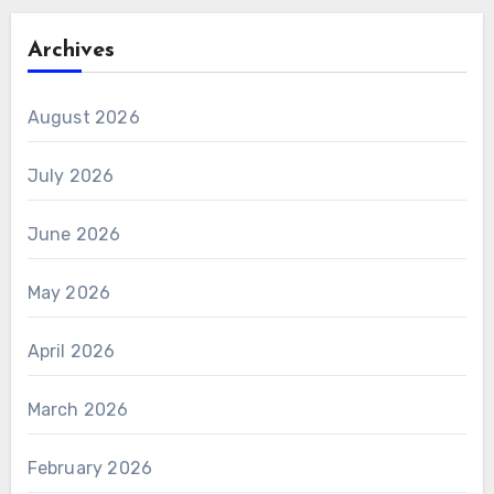
Archives
August 2026
July 2026
June 2026
May 2026
April 2026
March 2026
February 2026