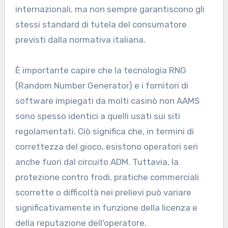
internazionali, ma non sempre garantiscono gli
stessi standard di tutela del consumatore
previsti dalla normativa italiana.
È importante capire che la tecnologia RNG
(Random Number Generator) e i fornitori di
software impiegati da molti casinò non AAMS
sono spesso identici a quelli usati sui siti
regolamentati. Ciò significa che, in termini di
correttezza del gioco, esistono operatori seri
anche fuori dal circuito ADM. Tuttavia, la
protezione contro frodi, pratiche commerciali
scorrette o difficoltà nei prelievi può variare
significativamente in funzione della licenza e
della reputazione dell'operatore.