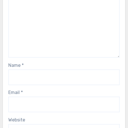
Name
*
Email
*
Website