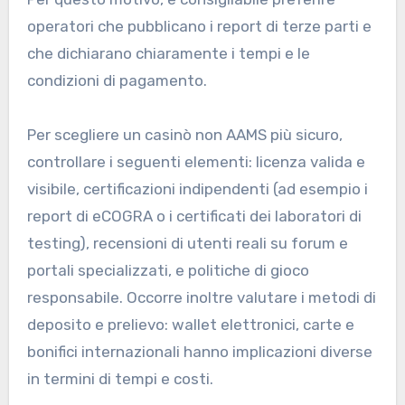
operatori che pubblicano i report di terze parti e
che dichiarano chiaramente i tempi e le
condizioni di pagamento.
Per scegliere un casinò non AAMS più sicuro,
controllare i seguenti elementi: licenza valida e
visibile, certificazioni indipendenti (ad esempio i
report di eCOGRA o i certificati dei laboratori di
testing), recensioni di utenti reali su forum e
portali specializzati, e politiche di gioco
responsabile. Occorre inoltre valutare i metodi di
deposito e prelievo: wallet elettronici, carte e
bonifici internazionali hanno implicazioni diverse
in termini di tempi e costi.