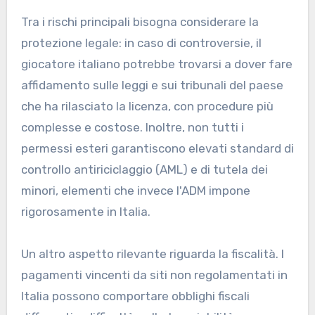
Tra i rischi principali bisogna considerare la
protezione legale: in caso di controversie, il
giocatore italiano potrebbe trovarsi a dover fare
affidamento sulle leggi e sui tribunali del paese
che ha rilasciato la licenza, con procedure più
complesse e costose. Inoltre, non tutti i
permessi esteri garantiscono elevati standard di
controllo antiriciclaggio (AML) e di tutela dei
minori, elementi che invece l'ADM impone
rigorosamente in Italia.
Un altro aspetto rilevante riguarda la fiscalità. I
pagamenti vincenti da siti non regolamentati in
Italia possono comportare obblighi fiscali