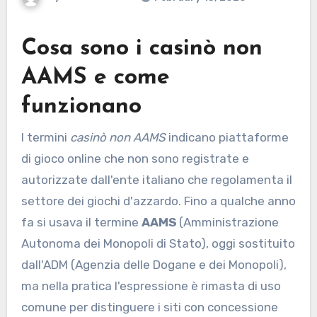
Cosa sono i
casinò non
AAMS
e come
funzionano
I termini
casinò non AAMS
indicano piattaforme
di gioco online che non sono registrate e
autorizzate dall'ente italiano che regolamenta il
settore dei giochi d'azzardo. Fino a qualche anno
fa si usava il termine
AAMS
(Amministrazione
Autonoma dei Monopoli di Stato), oggi sostituito
dall'ADM (Agenzia delle Dogane e dei Monopoli),
ma nella pratica l'espressione è rimasta di uso
comune per distinguere i siti con concessione