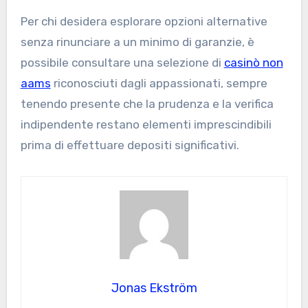
Per chi desidera esplorare opzioni alternative
senza rinunciare a un minimo di garanzie, è
possibile consultare una selezione di
casinò non
aams
riconosciuti dagli appassionati, sempre
tenendo presente che la prudenza e la verifica
indipendente restano elementi imprescindibili
prima di effettuare depositi significativi.
Jonas Ekström