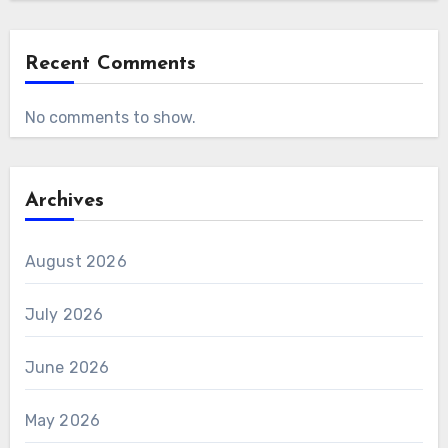
Recent Comments
No comments to show.
Archives
August 2026
July 2026
June 2026
May 2026