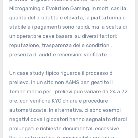
Microgaming o Evolution Gaming. In molti casi la
qualità del prodotto è elevata, la piattaforma è
stabile e i pagamenti sono rapidi, ma la scelta di
un operatore deve basarsi su diversi fattori:
reputazione, trasparenza delle condizioni,
presenza di audit e recensioni verificate.
Un case study tipico riguarda il processo di
prelievo: in un sito non AAMS ben gestito il
tempo medio per i prelievi può variare da 24 a 72
ore, con verifiche KYC chiare e procedure
automatizzate. In alternativa, ci sono esempi
negativi dove i giocatori hanno segnalato ritardi
prolungati e richieste documentali eccessive.
Per questo motivo, è consigliabile preferire