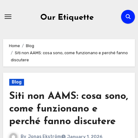
Skip
to
Our Etiquette
content
Home
Blog
Siti non AAMS: cosa sono, come funzionano e perché fanno
discutere
Blog
Siti non AAMS: cosa sono,
come funzionano e
perché fanno discutere
By
Jonas Ekström
January 1, 2026