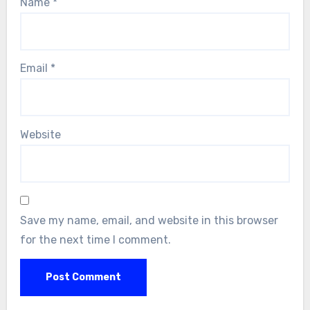
Name
*
Email
*
Website
Save my name, email, and website in this browser
for the next time I comment.