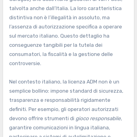
talvolta anche dall’Italia. La loro caratteristica
distintiva non è l’illegalità in assoluto, ma
l’assenza di autorizzazione specifica a operare
sul mercato italiano. Questo dettaglio ha
conseguenze tangibili per la tutela dei
consumatori, la fiscalità e la gestione delle
controversie.
Nel contesto italiano, la licenza ADM non è un
semplice bollino: impone standard di sicurezza,
trasparenza e responsabilità rigidamente
definiti. Per esempio, gli operatori autorizzati
devono offrire strumenti di
gioco responsabile
,
garantire comunicazioni in lingua italiana,
partecipare a sistemi di autolimitazione e