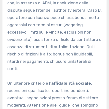
che, in assenza di ADM, la risoluzione delle
dispute segue l’iter dell’authority estera. Caso B:
operatore con licenza poco chiara, bonus molto
aggressivi con termini oscuri (wagering
eccessivo, limiti sulle vincite, esclusioni non
evidenziate), assistenza difficile da contattare e
assenza di strumenti di autolimitazione. Qui il
rischio di frizioni è alto: bonus non liquidabili,
ritardi nei pagamenti, chiusure unilaterali di
conti.
Un ulteriore criterio è l’
affidabilità sociale
:
recensioni qualificate, report indipendenti,
eventuali segnalazioni presso forum di settore
moderati. Attenzione alle “guide” che spingono