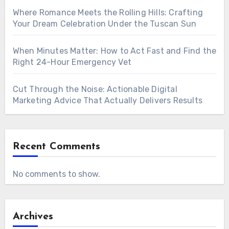
Where Romance Meets the Rolling Hills: Crafting
Your Dream Celebration Under the Tuscan Sun
When Minutes Matter: How to Act Fast and Find the
Right 24-Hour Emergency Vet
Cut Through the Noise: Actionable Digital
Marketing Advice That Actually Delivers Results
Recent Comments
No comments to show.
Archives