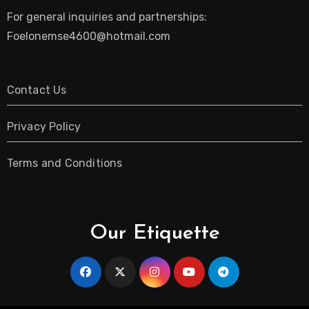
For general inquiries and partnerships:
Foelonemse4600@hotmail.com
Contact Us
Privacy Policy
Terms and Conditions
Our Etiquette