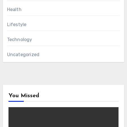
Health
Lifestyle
Technology
Uncategorized
You Missed