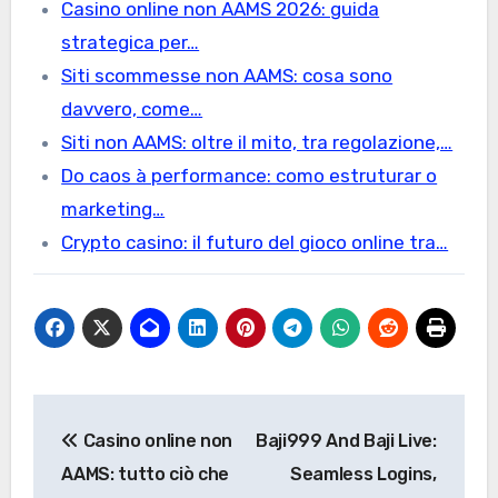
Casino online non AAMS 2026: guida
strategica per…
Siti scommesse non AAMS: cosa sono
davvero, come…
Siti non AAMS: oltre il mito, tra regolazione,…
Do caos à performance: como estruturar o
marketing…
Crypto casino: il futuro del gioco online tra…
Post
Casino online non
Baji999 And Baji Live:
navigation
AAMS: tutto ciò che
Seamless Logins,