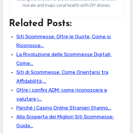
morale and maps coral health with DIY drones.
Related Posts:
Siti Scommesse: Oltre le Quote, Come si
Riconosce…
La Rivoluzione delle Scommesse Digitali:
Come…
Siti di Scommesse: Come Orientarsi tra
Affidabilità,…
Oltre i confini ADM: come riconoscere e
valutare i…
Perché i Casino Online Stranieri Stanno…
Alla Scoperta dei Migliori Siti Scommesse:
Guida…