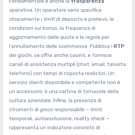
Fondamentale è anche la
trasparenza
operativa. Un operatore serio specifica
chiaramente i
limiti
di deposito e prelievo, le
condizioni sui bonus, la frequenza di
aggiornamento delle quote e le regole per
l’annullamento delle scommesse. Pubblica i
RTP
dei giochi, se offre anche casinò, e fornisce
canali di assistenza multipli (chat, email, talvolta
telefono) con tempi di risposta realistici. Un
servizio clienti disponibile e competente non è
un accessorio: è una cartina di tornasole della
cultura aziendale. Infine, la presenza di
strumenti di
gioco responsabile
— limiti
temporali, autoesclusione, reality check —
rappresenta un indicatore concreto di