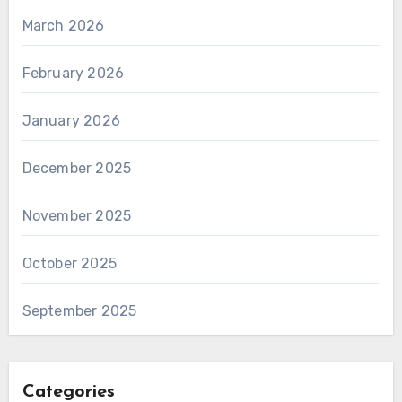
March 2026
February 2026
January 2026
December 2025
November 2025
October 2025
September 2025
Categories