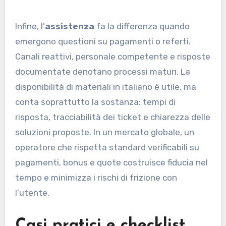
Infine, l’
assistenza
fa la differenza quando
emergono questioni su pagamenti o referti.
Canali reattivi, personale competente e risposte
documentate denotano processi maturi. La
disponibilità di materiali in italiano è utile, ma
conta soprattutto la sostanza: tempi di
risposta, tracciabilità dei ticket e chiarezza delle
soluzioni proposte. In un mercato globale, un
operatore che rispetta standard verificabili su
pagamenti, bonus e quote costruisce fiducia nel
tempo e minimizza i rischi di frizione con
l’utente.
Casi pratici e checklist