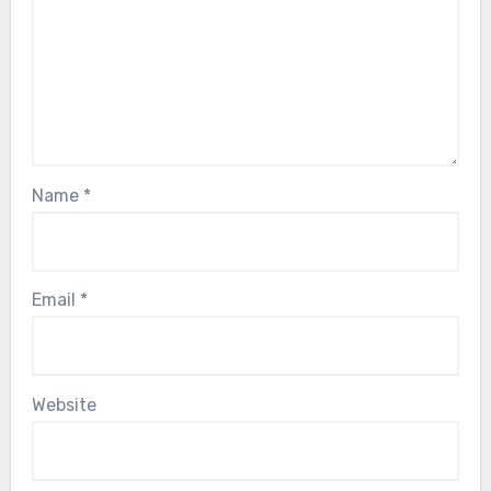
Name
*
Email
*
Website