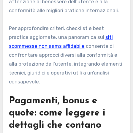
attenzione al benessere dell’utente e alla
conformità alle migliori pratiche internazionali.
Per approfondire criteri, checklist e best
practice aggiornate, una panoramica sui
siti
scommesse non aams affidabile
consente di
confrontare approcci diversi alla conformità e
alla protezione dell’utente, integrando elementi
tecnici, giuridici e operativi utili a un’analisi
consapevole.
Pagamenti, bonus e
quote: come leggere i
dettagli che contano