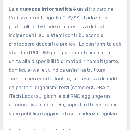
La
sicurezza informatica
è un altro cardine.
L’utilizzo di crittografia TLS/SSL, l’adozione di
protocolli anti-frode e la presenza di test
indipendenti sui sistemi contribuiscono a
proteggere depositi e prelievi. La conformità agli
standard PCI-DSS per i pagamenti con carta,
unita alla disponibilità di metodi rinomati (carte,
bonifici, e-wallet), indica un’infrastruttura
tecnica ben curata. Inoltre, la presenza di audit
da parte di organismi terzi (come eCOGRA o
iTech Labs) sui giochi e sul RNG aggiunge un
ulteriore livello di fiducia, soprattutto se i report
sono pubblici e aggiornati con cadenza regolare.