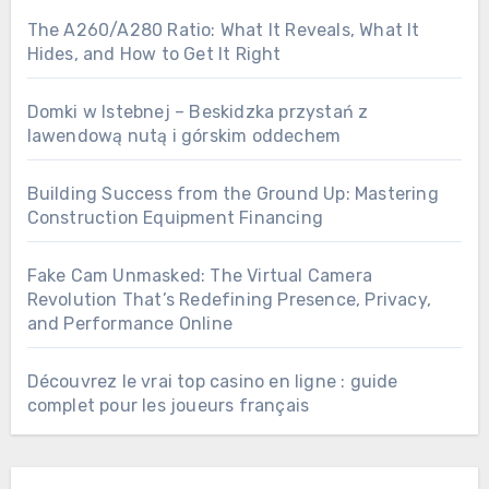
The A260/A280 Ratio: What It Reveals, What It
Hides, and How to Get It Right
Domki w Istebnej – Beskidzka przystań z
lawendową nutą i górskim oddechem
Building Success from the Ground Up: Mastering
Construction Equipment Financing
Fake Cam Unmasked: The Virtual Camera
Revolution That’s Redefining Presence, Privacy,
and Performance Online
Découvrez le vrai top casino en ligne : guide
complet pour les joueurs français