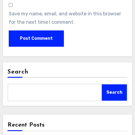
Save my name, email, and website in this browser
for the next time I comment.
Search
Search
Recent Posts