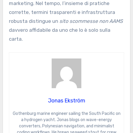
marketing. Nel tempo, l’insieme di pratiche
corrette, termini trasparenti e infrastruttura
robusta distingue un
sito scommesse non AAMS
davvero affidabile da uno che lo è solo sulla
carta.
Jonas Ekström
Gothenburg marine engineer sailing the South Pacific on
a hydrogen yacht. Jonas blogs on wave-energy
converters, Polynesian navigation, and minimalist
coding workflows. He brews seaweed stout for crew