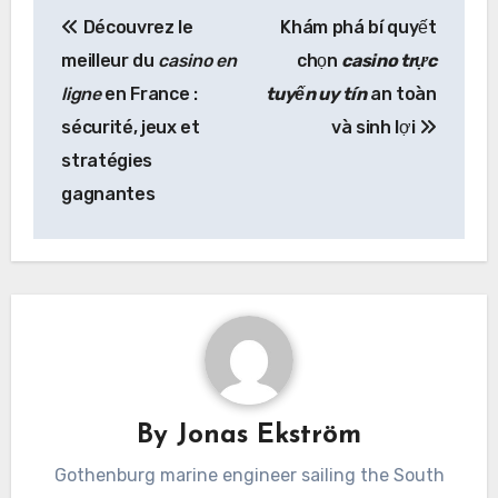
Post
Découvrez le
Khám phá bí quyết
navigation
meilleur du
casino en
chọn
casino trực
ligne
en France :
tuyến uy tín
an toàn
sécurité, jeux et
và sinh lợi
stratégies
gagnantes
By
Jonas Ekström
Gothenburg marine engineer sailing the South