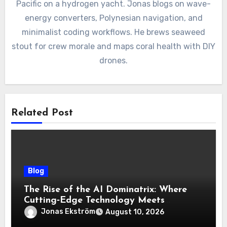
Pacific on a hydrogen yacht. Jonas blogs on wave-
energy converters, Polynesian navigation, and
minimalist coding workflows. He brews seaweed
stout for crew morale and maps coral health with DIY
drones.
Related Post
Blog
The Rise of the AI Dominatrix: Where
Cutting‑Edge Technology Meets
Consensual Power Exchange
Jonas Ekström
August 10, 2026