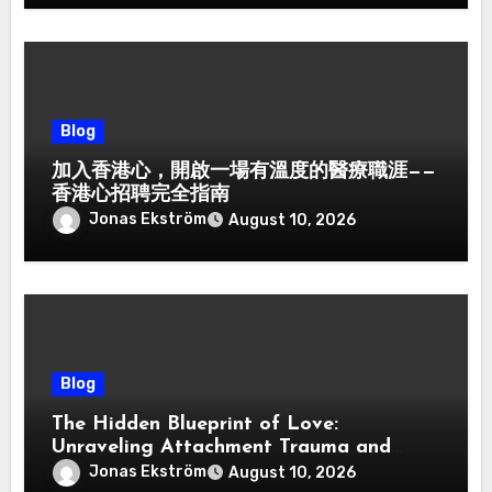
Blog
加入香港心，開啟一場有溫度的醫療職涯——
香港心招聘完全指南
Jonas Ekström
August 10, 2026
Blog
The Hidden Blueprint of Love:
Unraveling Attachment Trauma and
Reclaiming Connection
Jonas Ekström
August 10, 2026