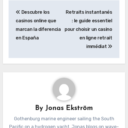
Post
Descubre los
Retraits instantanés
navigation
casinos online que
: le guide essentiel
marcan la diferencia
pour choisir un casino
en España
en ligne retrait
immédiat
By
Jonas Ekström
Gothenburg marine engineer sailing the South
Pacific on a hydrogen yacht. Jonas blogs on wave-