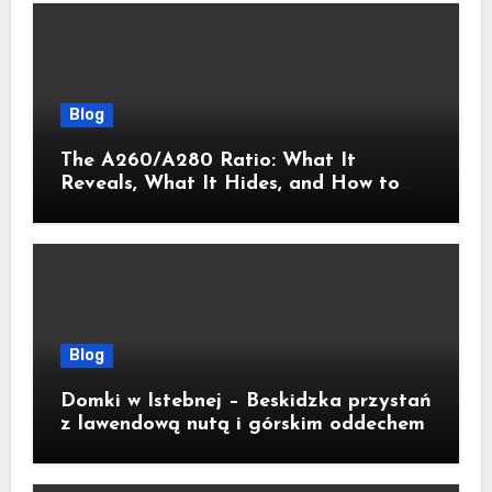
Blog
The A260/A280 Ratio: What It
Reveals, What It Hides, and How to
Get It Right
Blog
Domki w Istebnej – Beskidzka przystań
z lawendową nutą i górskim oddechem