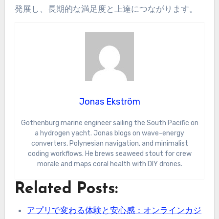
発展し、長期的な満足度と上達につながります。
Jonas Ekström
Gothenburg marine engineer sailing the South Pacific on
a hydrogen yacht. Jonas blogs on wave-energy
converters, Polynesian navigation, and minimalist
coding workflows. He brews seaweed stout for crew
morale and maps coral health with DIY drones.
Related Posts:
アプリで変わる体験と安心感：オンラインカジ