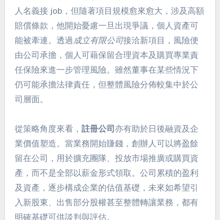
人名義接 job，但隨著項目規模愈來愈大，涉及高額
賠償條款，他開始憂慮一旦出現爭議，個人資產可
能被牽連。透過
成立有限公司
接洽新項目，風險便
由公司承擔，個人可藉保留合理資本及購買專業責
任保險來進一步管理風險。雖然董事在某些情況下
仍可能承擔法律責任，但整體風險分佈較集中於公
司層面。
從策略角度來看，
註冊公司
亦有助於日後融資及企
業價值塑造。當業務開始賺錢，創辦人可以將盈餘
留在公司，用於擴充團隊、投放市場推廣或購買資
產，而不是全部以薪金形式領取。公司累積的盈利
及資產，逐步構成企業的估值基礎，未來如希望引
入新股東、出售部分股權甚至整體轉讓業務，都有
明確基礎可供談判與評估。