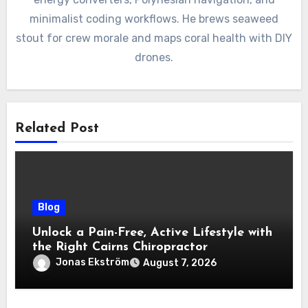
minimalist coding workflows. He brews seaweed
stout for crew morale and maps coral health with DIY
drones.
Related Post
Blog
Unlock a Pain-Free, Active Lifestyle with
the Right Cairns Chiropractor
Jonas Ekström
August 7, 2026