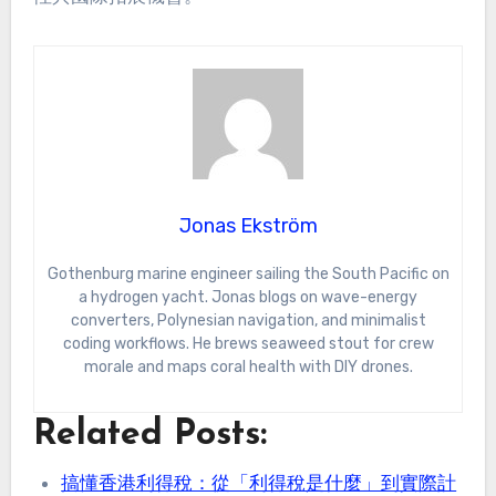
Jonas Ekström
Gothenburg marine engineer sailing the South Pacific on
a hydrogen yacht. Jonas blogs on wave-energy
converters, Polynesian navigation, and minimalist
coding workflows. He brews seaweed stout for crew
morale and maps coral health with DIY drones.
Related Posts:
搞懂香港利得稅：從「利得稅是什麼」到實際計