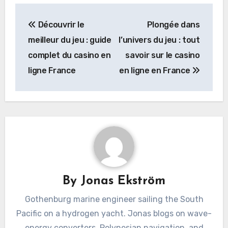
Post
Découvrir le
Plongée dans
navigation
meilleur du jeu : guide
l’univers du jeu : tout
complet du casino en
savoir sur le casino
ligne France
en ligne en France
By
Jonas Ekström
Gothenburg marine engineer sailing the South
Pacific on a hydrogen yacht. Jonas blogs on wave-
energy converters, Polynesian navigation, and