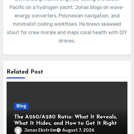
Pacific on a hydrogen yacht. Jonas blogs on wave-
energy converters, Polynesian navigation, and
minimalist coding workflows. He brews seaweed
stout for crew morale and maps coral health with DIY
drones.
Related Post
Blog
The A260/A280 Ratio: What It Reveals,
What It Hides, and How to Get It Right
Jonas Ekström
August 7, 2026