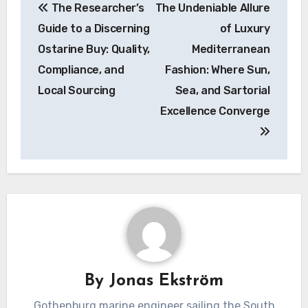
The Researcher’s
The Undeniable Allure
navigation
Guide to a Discerning
of Luxury
Ostarine Buy: Quality,
Mediterranean
Compliance, and
Fashion: Where Sun,
Local Sourcing
Sea, and Sartorial
Excellence Converge
By
Jonas Ekström
Gothenburg marine engineer sailing the South