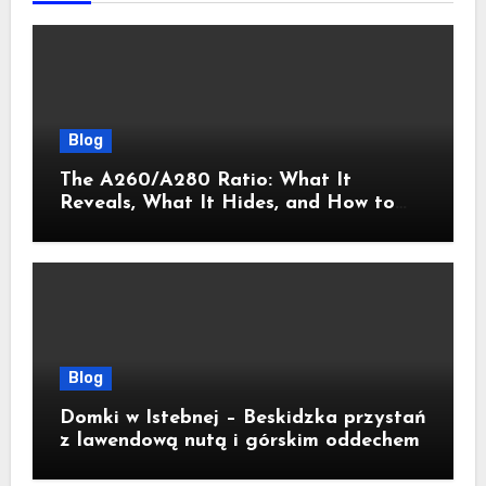
Blog
The A260/A280 Ratio: What It
Reveals, What It Hides, and How to
Get It Right
Blog
Domki w Istebnej – Beskidzka przystań
z lawendową nutą i górskim oddechem