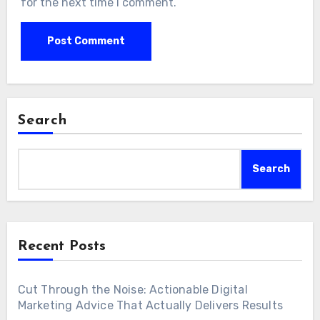
for the next time I comment.
Search
Search
Recent Posts
Cut Through the Noise: Actionable Digital
Marketing Advice That Actually Delivers Results