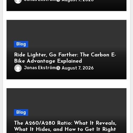
Blog
Ride Lighter, Go Farther: The Carbon E-
Bike Advantage Explained
Jonas Ekström
August 7, 2026
Blog
The A260/A280 Ratio: What It Reveals,
What It Hides, and How to Get It Right