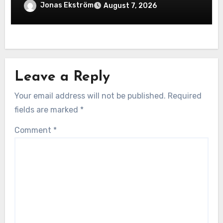
Jonas Ekström
August 7, 2026
Leave a Reply
Your email address will not be published.
Required
fields are marked
*
Comment
*