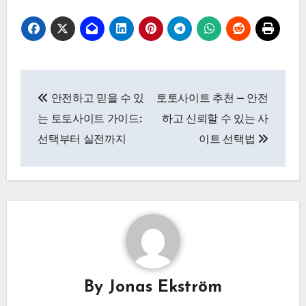
Post
안전하고 믿을 수 있
토토사이트 추천 — 안전
navigation
는 토토사이트 가이드:
하고 신뢰할 수 있는 사
선택부터 실전까지
이트 선택법
By
Jonas Ekström