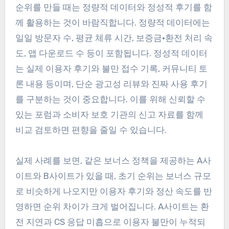
순위를 만들 때는 정량적 데이터와 정성적 후기를 함
께 활용하는 것이 바람직합니다. 정량적 데이터에는
일일 방문자 수, 평균 체류 시간, 보증금·환전 처리 속
도, 앱 다운로드 수 등이 포함됩니다. 정성적 데이터
는 실제 이용자 후기와 불만 접수 기록, 커뮤니티 토
론 내용 등이며, 단순 광고성 리뷰와 진짜 사용 후기
를 구분하는 것이 중요합니다. 이를 위해 신뢰할 수
있는 포럼과 소비자 보호 기관의 신고 자료를 함께
비교 검토하면 편향을 줄일 수 있습니다.
실제 사례를 보면, 같은 보너스 정책을 제공하는 A사
이트와 B사이트가 있을 때, 초기 순위는 보너스 규모
로 비슷하게 나오지만 이용자 후기와 정산 속도를 반
영하면 순위 차이가 크게 벌어집니다. A사이트는 환
전 지연과 CS 응답 미흡으로 이용자 불만이 누적되