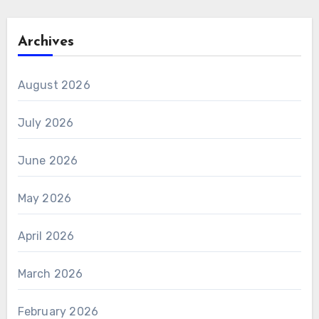
Archives
August 2026
July 2026
June 2026
May 2026
April 2026
March 2026
February 2026