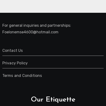
For general inquiries and partnerships:
Foelonemse4600@hotmail.com
Contact Us
Privacy Policy
Terms and Conditions
Our Etiquette