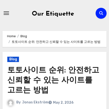
Skip
to
Our Etiquette
content
Home
Blog
토토사이트 순위: 안전하고 신뢰할 수 있는 사이트를 고르는 방법
Blog
토토사이트 순위: 안전하고
신뢰할 수 있는 사이트를
고르는 방법
By
Jonas Ekström
May 2, 2026