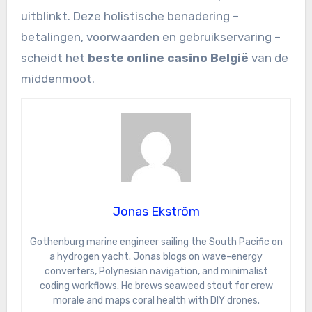
uitblinkt. Deze holistische benadering –
betalingen, voorwaarden en gebruikservaring –
scheidt het
beste online casino België
van de
middenmoot.
Jonas Ekström
Gothenburg marine engineer sailing the South Pacific on
a hydrogen yacht. Jonas blogs on wave-energy
converters, Polynesian navigation, and minimalist
coding workflows. He brews seaweed stout for crew
morale and maps coral health with DIY drones.