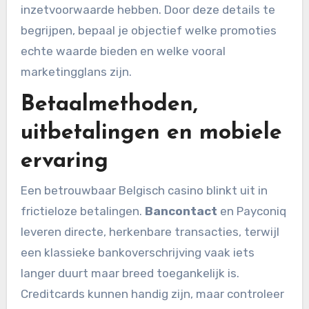
inzetvoorwaarde hebben. Door deze details te
begrijpen, bepaal je objectief welke promoties
echte waarde bieden en welke vooral
marketingglans zijn.
Betaalmethoden,
uitbetalingen en mobiele
ervaring
Een betrouwbaar Belgisch casino blinkt uit in
frictieloze betalingen.
Bancontact
en Payconiq
leveren directe, herkenbare transacties, terwijl
een klassieke bankoverschrijving vaak iets
langer duurt maar breed toegankelijk is.
Creditcards kunnen handig zijn, maar controleer