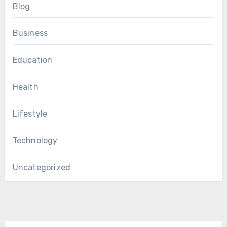
Blog
Business
Education
Health
Lifestyle
Technology
Uncategorized