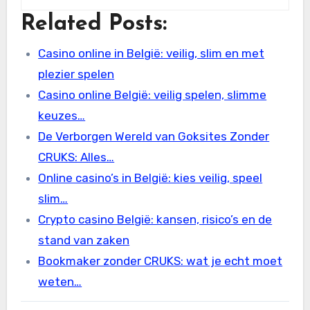
Related Posts:
Casino online in België: veilig, slim en met
plezier spelen
Casino online België: veilig spelen, slimme
keuzes…
De Verborgen Wereld van Goksites Zonder
CRUKS: Alles…
Online casino’s in België: kies veilig, speel
slim…
Crypto casino België: kansen, risico’s en de
stand van zaken
Bookmaker zonder CRUKS: wat je echt moet
weten…