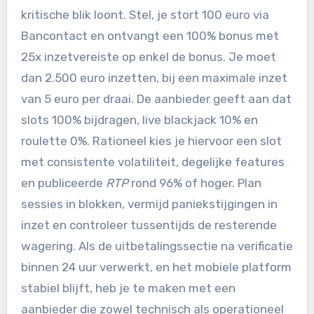
kritische blik loont. Stel, je stort 100 euro via
Bancontact en ontvangt een 100% bonus met
25x inzetvereiste op enkel de bonus. Je moet
dan 2.500 euro inzetten, bij een maximale inzet
van 5 euro per draai. De aanbieder geeft aan dat
slots 100% bijdragen, live blackjack 10% en
roulette 0%. Rationeel kies je hiervoor een slot
met consistente volatiliteit, degelijke features
en publiceerde
RTP
rond 96% of hoger. Plan
sessies in blokken, vermijd paniekstijgingen in
inzet en controleer tussentijds de resterende
wagering. Als de uitbetalingssectie na verificatie
binnen 24 uur verwerkt, en het mobiele platform
stabiel blijft, heb je te maken met een
aanbieder die zowel technisch als operationeel