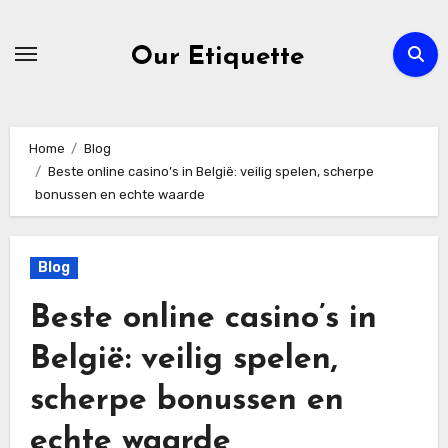
Skip
to
Our Etiquette
content
Home
Blog
Beste online casino’s in België: veilig spelen, scherpe
bonussen en echte waarde
Blog
Beste online casino’s in
België: veilig spelen,
scherpe bonussen en
echte waarde