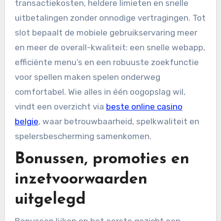
transactiekosten, heldere limieten en snelle
uitbetalingen zonder onnodige vertragingen. Tot
slot bepaalt de mobiele gebruikservaring meer
en meer de overall-kwaliteit: een snelle webapp,
efficiënte menu’s en een robuuste zoekfunctie
voor spellen maken spelen onderweg
comfortabel. Wie alles in één oogopslag wil,
vindt een overzicht via
beste online casino
belgie
, waar betrouwbaarheid, spelkwaliteit en
spelersbescherming samenkomen.
Bonussen, promoties en
inzetvoorwaarden
uitgelegd
Bonussen lijken op het eerste gezicht een