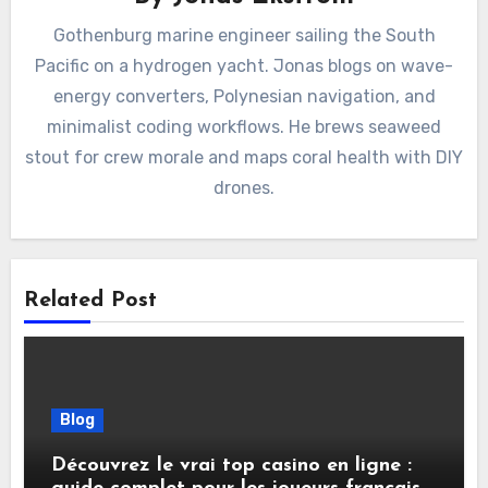
Gothenburg marine engineer sailing the South
Pacific on a hydrogen yacht. Jonas blogs on wave-
energy converters, Polynesian navigation, and
minimalist coding workflows. He brews seaweed
stout for crew morale and maps coral health with DIY
drones.
Related Post
Blog
Découvrez le vrai top casino en ligne :