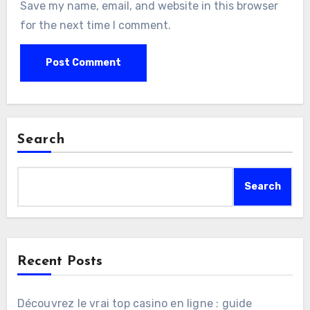
Save my name, email, and website in this browser
for the next time I comment.
Search
Search
Recent Posts
Découvrez le vrai top casino en ligne : guide