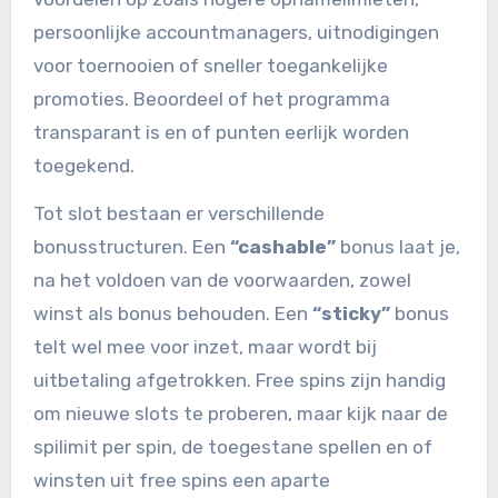
persoonlijke accountmanagers, uitnodigingen
voor toernooien of sneller toegankelijke
promoties. Beoordeel of het programma
transparant is en of punten eerlijk worden
toegekend.
Tot slot bestaan er verschillende
bonusstructuren. Een
“cashable”
bonus laat je,
na het voldoen van de voorwaarden, zowel
winst als bonus behouden. Een
“sticky”
bonus
telt wel mee voor inzet, maar wordt bij
uitbetaling afgetrokken. Free spins zijn handig
om nieuwe slots te proberen, maar kijk naar de
spilimit per spin, de toegestane spellen en of
winsten uit free spins een aparte