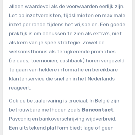
alleen waardevol als de voorwaarden eerlijk zijn.
Let op inzetvereisten, tijdslimieten en maximale
inzet per ronde tijdens het vrijspelen. Een goede
praktijk is om bonussen te zien als extra’s, niet
als kern van je speelstrategie. Zowel de
welkomstbonus als terugkerende promoties
(reloads, toernooien, cashback) horen vergezeld
te gaan van heldere informatie en bereikbare
klantenservice die snel en in het Nederlands
reageert.
Ook de betaalervaring is cruciaal. In België zijn
betrouwbare methoden zoals
Bancontact
,
Payconiq en bankoverschrijving wijdverbreid.
Een uitstekend platform biedt lage of geen