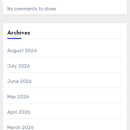
No comments to show.
Archives
August 2026
July 2026
June 2026
May 2026
April 2026
March 2026