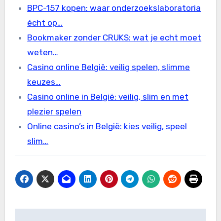
BPC-157 kopen: waar onderzoekslaboratoria
écht op…
Bookmaker zonder CRUKS: wat je echt moet
weten…
Casino online België: veilig spelen, slimme
keuzes…
Casino online in België: veilig, slim en met
plezier spelen
Online casino’s in België: kies veilig, speel
slim…
Post