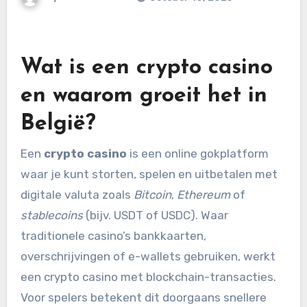
Wat is een crypto casino
en waarom groeit het in
België?
Een
crypto casino
is een online gokplatform
waar je kunt storten, spelen en uitbetalen met
digitale valuta zoals
Bitcoin
,
Ethereum
of
stablecoins
(bijv. USDT of USDC). Waar
traditionele casino’s bankkaarten,
overschrijvingen of e-wallets gebruiken, werkt
een crypto casino met blockchain-transacties.
Voor spelers betekent dit doorgaans snellere