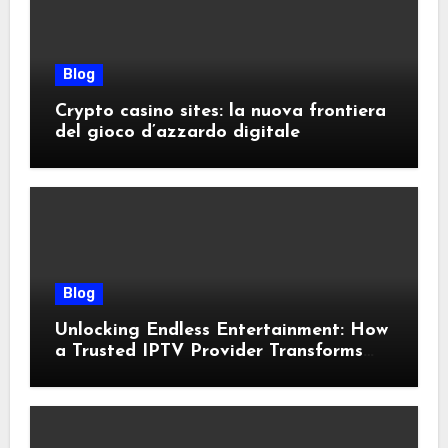
Blog
Crypto casino sites: la nuova frontiera
del gioco d’azzardo digitale
Blog
Unlocking Endless Entertainment: How
a Trusted IPTV Provider Transforms
Your Viewing Experience