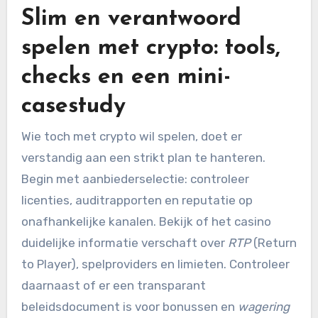
Slim en verantwoord
spelen met crypto: tools,
checks en een mini-
casestudy
Wie toch met crypto wil spelen, doet er
verstandig aan een strikt plan te hanteren.
Begin met aanbiederselectie: controleer
licenties, auditrapporten en reputatie op
onafhankelijke kanalen. Bekijk of het casino
duidelijke informatie verschaft over
RTP
(Return
to Player), spelproviders en limieten. Controleer
daarnaast of er een transparant
beleidsdocument is voor bonussen en
wagering