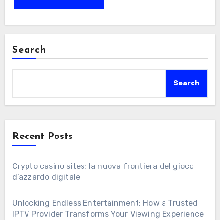
Search
Search
Recent Posts
Crypto casino sites: la nuova frontiera del gioco
d’azzardo digitale
Unlocking Endless Entertainment: How a Trusted
IPTV Provider Transforms Your Viewing Experience