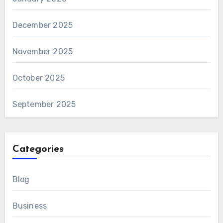
December 2025
November 2025
October 2025
September 2025
Categories
Blog
Business