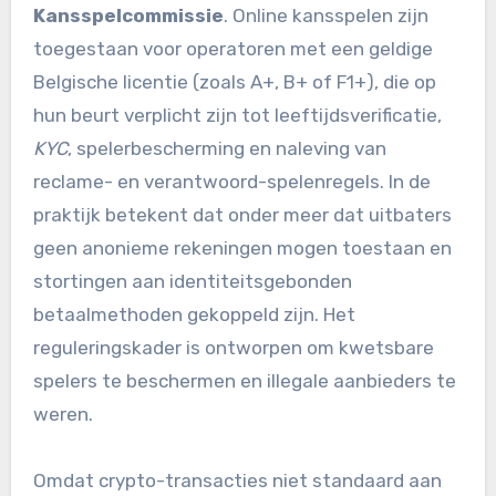
Kansspelcommissie
. Online kansspelen zijn
toegestaan voor operatoren met een geldige
Belgische licentie (zoals A+, B+ of F1+), die op
hun beurt verplicht zijn tot leeftijdsverificatie,
KYC
, spelerbescherming en naleving van
reclame- en verantwoord-spelenregels. In de
praktijk betekent dat onder meer dat uitbaters
geen anonieme rekeningen mogen toestaan en
stortingen aan identiteitsgebonden
betaalmethoden gekoppeld zijn. Het
reguleringskader is ontworpen om kwetsbare
spelers te beschermen en illegale aanbieders te
weren.
Omdat crypto-transacties niet standaard aan