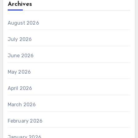
Archives
August 2026
July 2026
June 2026
May 2026
April 2026
March 2026
February 2026
January 2026