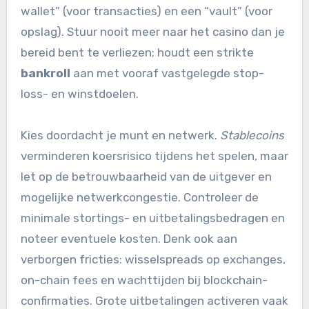
wallet” (voor transacties) en een “vault” (voor
opslag). Stuur nooit meer naar het casino dan je
bereid bent te verliezen; houdt een strikte
bankroll
aan met vooraf vastgelegde stop-
loss- en winstdoelen.
Kies doordacht je munt en netwerk.
Stablecoins
verminderen koersrisico tijdens het spelen, maar
let op de betrouwbaarheid van de uitgever en
mogelijke netwerkcongestie. Controleer de
minimale stortings- en uitbetalingsbedragen en
noteer eventuele kosten. Denk ook aan
verborgen fricties: wisselspreads op exchanges,
on-chain fees en wachttijden bij blockchain-
confirmaties. Grote uitbetalingen activeren vaak