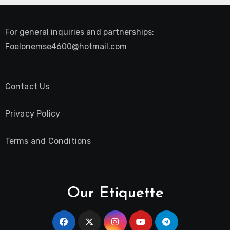
For general inquiries and partnerships:
Foelonemse4600@hotmail.com
Contact Us
Privacy Policy
Terms and Conditions
Our Etiquette