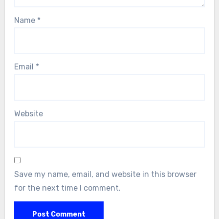
Name
*
Email
*
Website
Save my name, email, and website in this browser
for the next time I comment.