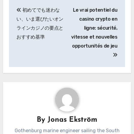
Post
初めてでも迷わな
Le vrai potentiel du
navigation
い、いま選びたいオン
casino crypto en
ラインカジノの要点と
ligne: sécurité,
おすすめ基準
vitesse et nouvelles
opportunités de jeu
By
Jonas Ekström
Gothenburg marine engineer sailing the South