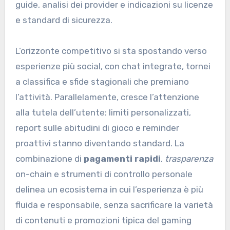
guide, analisi dei provider e indicazioni su licenze
e standard di sicurezza.
L’orizzonte competitivo si sta spostando verso
esperienze più social, con chat integrate, tornei
a classifica e sfide stagionali che premiano
l’attività. Parallelamente, cresce l’attenzione
alla tutela dell’utente: limiti personalizzati,
report sulle abitudini di gioco e reminder
proattivi stanno diventando standard. La
combinazione di
pagamenti rapidi
,
trasparenza
on-chain e strumenti di controllo personale
delinea un ecosistema in cui l’esperienza è più
fluida e responsabile, senza sacrificare la varietà
di contenuti e promozioni tipica del gaming