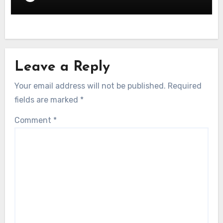
Leave a Reply
Your email address will not be published.
Required
fields are marked
*
Comment
*