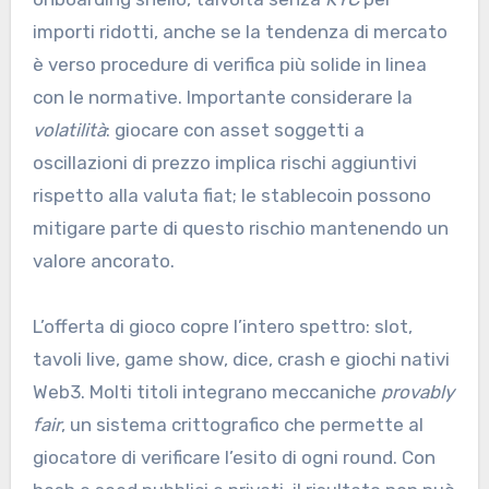
importi ridotti, anche se la tendenza di mercato
è verso procedure di verifica più solide in linea
con le normative. Importante considerare la
volatilità
: giocare con asset soggetti a
oscillazioni di prezzo implica rischi aggiuntivi
rispetto alla valuta fiat; le stablecoin possono
mitigare parte di questo rischio mantenendo un
valore ancorato.
L’offerta di gioco copre l’intero spettro: slot,
tavoli live, game show, dice, crash e giochi nativi
Web3. Molti titoli integrano meccaniche
provably
fair
, un sistema crittografico che permette al
giocatore di verificare l’esito di ogni round. Con