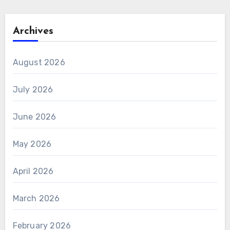
Archives
August 2026
July 2026
June 2026
May 2026
April 2026
March 2026
February 2026