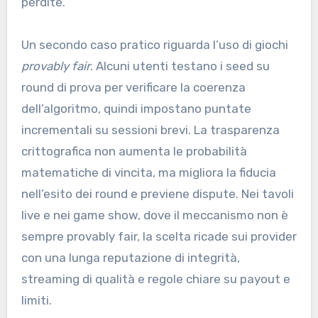
perdite.
Un secondo caso pratico riguarda l’uso di giochi
provably fair
. Alcuni utenti testano i seed su
round di prova per verificare la coerenza
dell’algoritmo, quindi impostano puntate
incrementali su sessioni brevi. La trasparenza
crittografica non aumenta le probabilità
matematiche di vincita, ma migliora la fiducia
nell’esito dei round e previene dispute. Nei tavoli
live e nei game show, dove il meccanismo non è
sempre provably fair, la scelta ricade sui provider
con una lunga reputazione di integrità,
streaming di qualità e regole chiare su payout e
limiti.