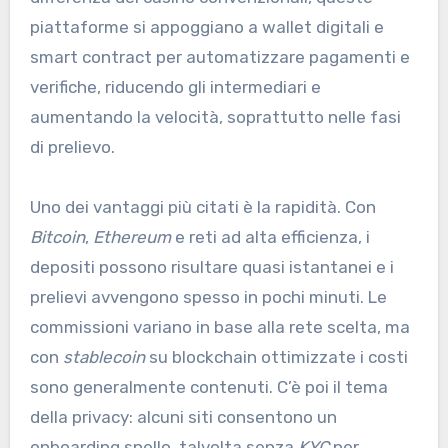
piattaforme si appoggiano a wallet digitali e
smart contract per automatizzare pagamenti e
verifiche, riducendo gli intermediari e
aumentando la velocità, soprattutto nelle fasi
di prelievo.
Uno dei vantaggi più citati è la rapidità. Con
Bitcoin
,
Ethereum
e reti ad alta efficienza, i
depositi possono risultare quasi istantanei e i
prelievi avvengono spesso in pochi minuti. Le
commissioni variano in base alla rete scelta, ma
con
stablecoin
su blockchain ottimizzate i costi
sono generalmente contenuti. C’è poi il tema
della privacy: alcuni siti consentono un
onboarding snello, talvolta senza
KYC
per