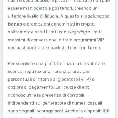
hash e seed pubblici e privati, il risultato non può
essere manipolato a posteriori, creando un
ulteriore livello di fiducia. A questo si aggiungono
bonus
e promozioni denominati in crypto,
solitamente strutturati con
wagering
e limiti
massimi di conversione, oltre a programmi VIP
con cashback e rakeback distribuiti in token.
Per scegliere una piattaforma, è utile valutare
licenza, reputazione, libreria di provider,
percentuali di ritorno al giocatore (RTP) e
opzioni di pagamento. Le licenze di enti
riconosciuti e la presenza di controlli
indipendenti sul generatore di numeri casuali
sono segnali incoraggianti. Anche la disponibilità