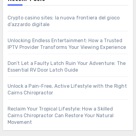
Crypto casino sites: la nuova frontiera del gioco
d’azzardo digitale
Unlocking Endless Entertainment: How a Trusted
IPTV Provider Transforms Your Viewing Experience
Don’t Let a Faulty Latch Ruin Your Adventure: The
Essential RV Door Latch Guide
Unlock a Pain-Free, Active Lifestyle with the Right
Cairns Chiropractor
Reclaim Your Tropical Lifestyle: How a Skilled
Cairns Chiropractor Can Restore Your Natural
Movement