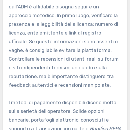
dall'ADM è affidabile bisogna seguire un
approccio metodico. In primo luogo, verificare la
presenza e la leggibilità della licenza: numero di
licenza, ente emittente e link al registro
ufficiale. Se queste informazioni sono assenti o
vaghe, è consigliabile evitare la piattaforma.
Controllare le recensioni di utenti reali su forum
e siti indipendenti fornisce un quadro sulla
reputazione, ma è importante distinguere tra
feedback autentici e recensioni manipolate.
I metodi di pagamento disponibili dicono molto
sulla serietà dell'operatore. Solide opzioni
bancarie, portafogli elettronici conosciuti e
supporto a transazioni con carte o
Bonifico SEPA