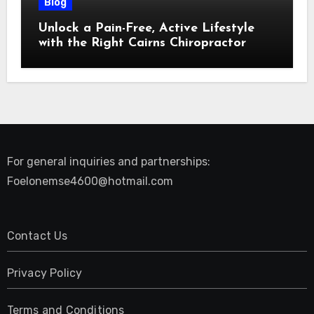
Blog
Unlock a Pain-Free, Active Lifestyle
with the Right Cairns Chiropractor
For general inquiries and partnerships:
Foelonemse4600@hotmail.com
Contact Us
Privacy Policy
Terms and Conditions