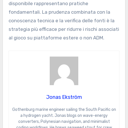
disponibile rappresentano pratiche
fondamentali. La prudenza combinata con la
conoscenza tecnica e la verifica delle fonti è la
strategia più efficace per ridurre i rischi associati
al gioco su piattaforme estere o non ADM.
Jonas Ekström
Gothenburg marine engineer sailing the South Pacific on
a hydrogen yacht. Jonas blogs on wave-energy
converters, Polynesian navigation, and minimalist
coding workflows. He brews seaweed stout for crew