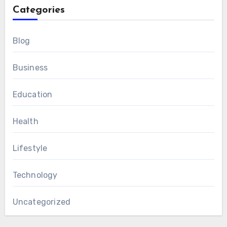
Categories
Blog
Business
Education
Health
Lifestyle
Technology
Uncategorized