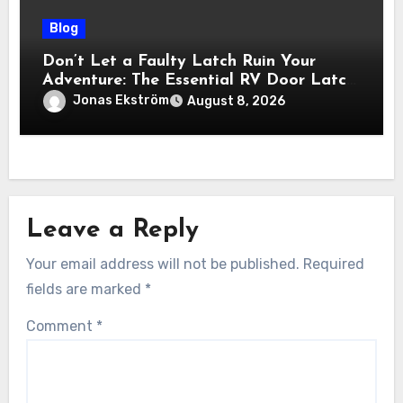
Blog
Don’t Let a Faulty Latch Ruin Your
Adventure: The Essential RV Door Latch
Guide
Jonas Ekström
August 8, 2026
Leave a Reply
Your email address will not be published.
Required
fields are marked
*
Comment
*