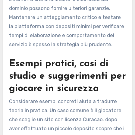
dominio possono fornire ulteriori garanzie.
Mantenere un atteggiamento critico e testare
la piattaforma con depositi minimi per verificare
tempi di elaborazione e comportamento del
servizio è spesso la strategia più prudente.
Esempi pratici, casi di
studio e suggerimenti per
giocare in sicurezza
Considerare esempi concreti aiuta a tradurre
teoria in pratica. Un caso comune è il giocatore
che sceglie un sito con licenza Curacao: dopo
aver effettuato un piccolo deposito scopre che i