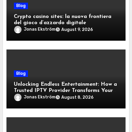
Blog
Crypto casino sites: la nuova frontiera
del gioco d’azzardo digitale
Jonas Ekström
August 9, 2026
Blog
Unlocking Endless Entertainment: How a
Trusted IPTV Provider Transforms Your
Viewing Experience
Jonas Ekström
August 8, 2026