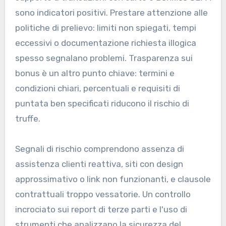
sono indicatori positivi. Prestare attenzione alle
politiche di prelievo: limiti non spiegati, tempi
eccessivi o documentazione richiesta illogica
spesso segnalano problemi. Trasparenza sui
bonus è un altro punto chiave: termini e
condizioni chiari, percentuali e requisiti di
puntata ben specificati riducono il rischio di
truffe.
Segnali di rischio comprendono assenza di
assistenza clienti reattiva, siti con design
approssimativo o link non funzionanti, e clausole
contrattuali troppo vessatorie. Un controllo
incrociato sui report di terze parti e l'uso di
strumenti che analizzano la sicurezza del