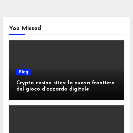
You Missed
Blog
Crypto casino sites: la nuova frontiera
del gioco d’azzardo digitale