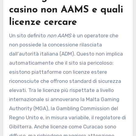
casino non AAMS e quali
licenze cercare
Un sito definito
non AAMS
è un operatore che
non possiede la concessione rilasciata
dall'autorità italiana (ADM). Questo non implica
automaticamente che il sito sia pericoloso:
esistono piattaforme con licenze estere
riconosciute che offrono standard di sicurezza
elevati. Tra le licenze più rispettate a livello
internazionale si annoverano la Malta Gaming
Authority (MGA), la Gambling Commission del
Regno Unito e, in misura variabile, il regolatore di
Gibilterra. Anche licenze come Curacao sono
diffuse, ma richiedono maggiore attenzione