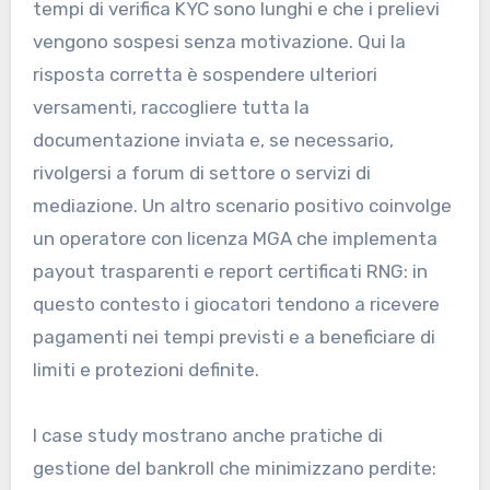
tempi di verifica KYC sono lunghi e che i prelievi
vengono sospesi senza motivazione. Qui la
risposta corretta è sospendere ulteriori
versamenti, raccogliere tutta la
documentazione inviata e, se necessario,
rivolgersi a forum di settore o servizi di
mediazione. Un altro scenario positivo coinvolge
un operatore con licenza MGA che implementa
payout trasparenti e report certificati RNG: in
questo contesto i giocatori tendono a ricevere
pagamenti nei tempi previsti e a beneficiare di
limiti e protezioni definite.
I case study mostrano anche pratiche di
gestione del bankroll che minimizzano perdite: