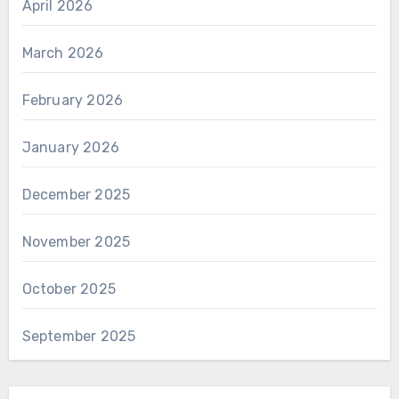
April 2026
March 2026
February 2026
January 2026
December 2025
November 2025
October 2025
September 2025