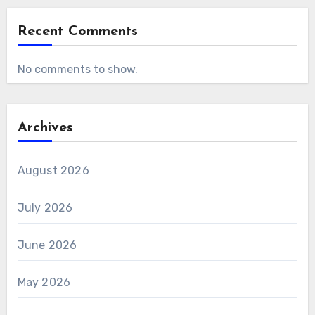
Recent Comments
No comments to show.
Archives
August 2026
July 2026
June 2026
May 2026