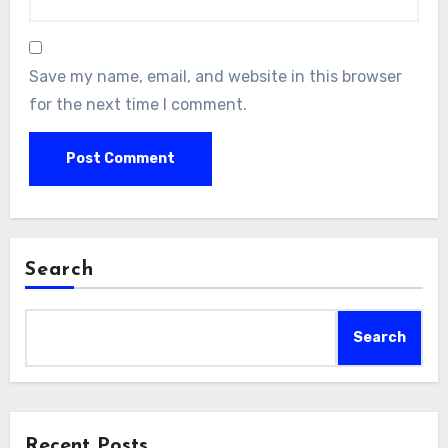
Save my name, email, and website in this browser
for the next time I comment.
Search
Search
Recent Posts