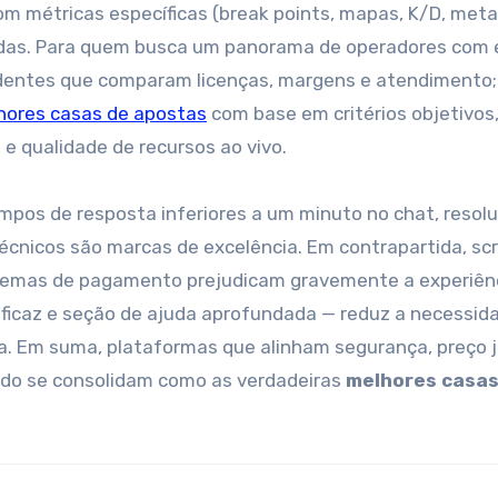
m métricas específicas (break points, mapas, K/D, meta
madas. Para quem busca um panorama de operadores com
endentes que comparam licenças, margens e atendimento
hores casas de apostas
com base em critérios objetivos
 e qualidade de recursos ao vivo.
mpos de resposta inferiores a um minuto no chat, resol
écnicos são marcas de excelência. Em contrapartida, scr
oblemas de pagamento prejudicam gravemente a experiênc
ficaz e seção de ajuda aprofundada — reduz a necessid
da. Em suma, plataformas que alinham segurança, preço j
ado se consolidam como as verdadeiras
melhores casas