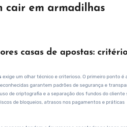
m cair em armadilhas
res casas de apostas: critéri
s
exige um olhar técnico e criterioso. O primeiro ponto é 
 reconhecidas garantem padrões de segurança e transpa
o uso de criptografia e a separação dos fundos do cliente
z riscos de bloqueios, atrasos nos pagamentos e práticas