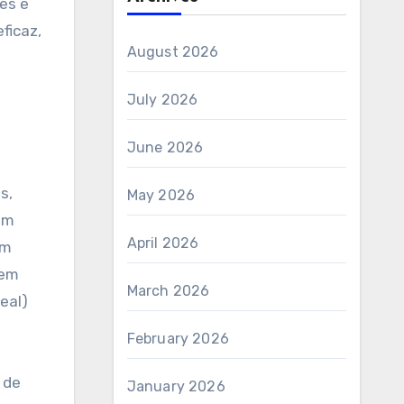
es e
ficaz,
August 2026
July 2026
June 2026
s,
May 2026
em
April 2026
em
bem
March 2026
eal)
February 2026
 de
January 2026