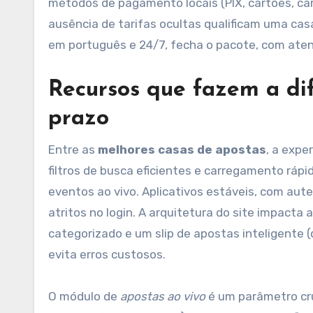
métodos de pagamento locais (PIX, cartões, car
ausência de tarifas ocultas qualificam uma cas
em português e 24/7, fecha o pacote, com atend
Recursos que fazem a dif
prazo
Entre as
melhores casas de apostas
, a expe
filtros de busca eficientes e carregamento rá
eventos ao vivo. Aplicativos estáveis, com au
atritos no login. A arquitetura do site impac
categorizado e um slip de apostas inteligente 
evita erros custosos.
O módulo de
apostas ao vivo
é um parâmetro cru