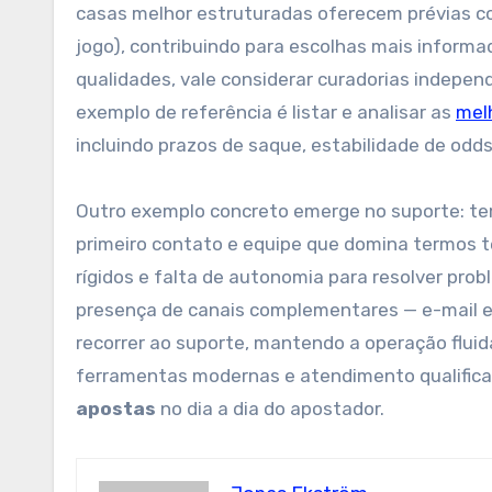
casas melhor estruturadas oferecem prévias co
jogo), contribuindo para escolhas mais infor
qualidades, vale considerar curadorias indep
exemplo de referência é listar e analisar as
mel
incluindo prazos de saque, estabilidade de odds
Outro exemplo concreto emerge no suporte: te
primeiro contato e equipe que domina termos t
rígidos e falta de autonomia para resolver pr
presença de canais complementares — e-mail e
recorrer ao suporte, mantendo a operação flui
ferramentas modernas e atendimento qualific
apostas
no dia a dia do apostador.