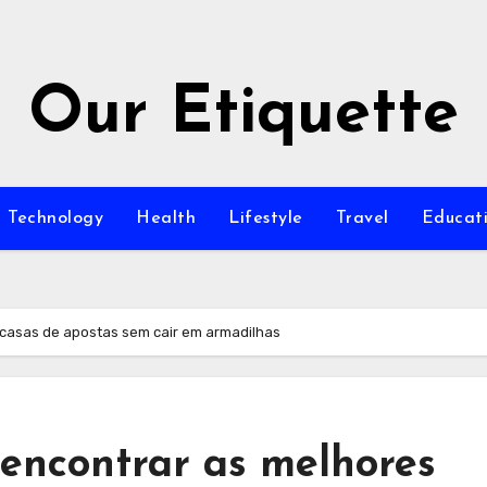
Our Etiquette
Technology
Health
Lifestyle
Travel
Educat
s casas de apostas sem cair em armadilhas
 encontrar as melhores