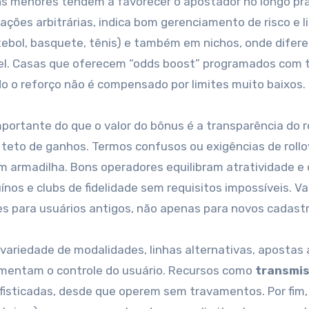
ns menores tendem a favorecer o apostador no longo pr
ões arbitrárias, indica bom gerenciamento de risco e li
tebol, basquete, tênis) e também em nichos, onde difer
el. Casas que oferecem “odds boost” programados com 
o o reforço não é compensado por limites muito baixos.
mportante do que o valor do bônus é a transparência do ro
 teto de ganhos. Termos confusos ou exigências de rollo
 armadilha. Bons operadores equilibram atratividade e 
s e clubs de fidelidade sem requisitos impossíveis. Va
 para usuários antigos, não apenas para novos cadastr
 variedade de modalidades, linhas alternativas, apostas 
mentam o controle do usuário. Recursos como
transmi
fisticadas, desde que operem sem travamentos. Por fim,