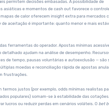
áveis permitem decisões embasadas. A possibilidade de
as asiáticas e momentos de cash out favorece o control
e mapas de calor oferecem insight extra para mercados
ay de aceitação é importante: quanto menor e mais estáv
s ferramentas do operador. Apostas mínimas acessíve
co detalhado ajudam na análise de desempenho. Recurso
tes de tempo, pausas voluntárias e autoexclusão — são 
ltiplas moedas e reconciliação rápida de apostas anul
m frustrações.
 termos justos (por exemplo, odds mínimas realistas pa
ercados populares) somam-se à estabilidade das cotações
r lucros ou reduzir perdas em cenários voláteis. O
bet b