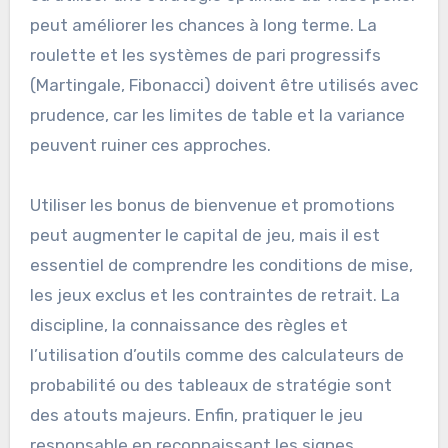
peut améliorer les chances à long terme. La
roulette et les systèmes de pari progressifs
(Martingale, Fibonacci) doivent être utilisés avec
prudence, car les limites de table et la variance
peuvent ruiner ces approches.
Utiliser les bonus de bienvenue et promotions
peut augmenter le capital de jeu, mais il est
essentiel de comprendre les conditions de mise,
les jeux exclus et les contraintes de retrait. La
discipline, la connaissance des règles et
l’utilisation d’outils comme des calculateurs de
probabilité ou des tableaux de stratégie sont
des atouts majeurs. Enfin, pratiquer le jeu
responsable en reconnaissant les signes