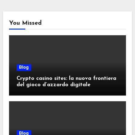
You Missed
Blog
Crypto casino sites: la nuova frontiera
del gioco d’azzardo digitale
Blog