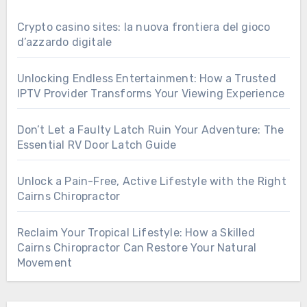
Crypto casino sites: la nuova frontiera del gioco
d’azzardo digitale
Unlocking Endless Entertainment: How a Trusted
IPTV Provider Transforms Your Viewing Experience
Don’t Let a Faulty Latch Ruin Your Adventure: The
Essential RV Door Latch Guide
Unlock a Pain-Free, Active Lifestyle with the Right
Cairns Chiropractor
Reclaim Your Tropical Lifestyle: How a Skilled
Cairns Chiropractor Can Restore Your Natural
Movement