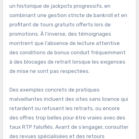
un historique de jackpots progressifs, en
combinant une gestion stricte de bankroll et en
profitant de tours gratuits offerts lors de
promotions. À l’inverse, des témoignages
montrent que l’absence de lecture attentive
des conditions de bonus conduit fréquemment
à des blocages de retrait lorsque les exigences
de mise ne sont pas respectées.
Des exemples concrets de pratiques
malveillantes incluent des sites sans licence qui
retardent ou refusent les retraits, ou encore
des offres trop belles pour être vraies avec des
taux RTP falsifiés. Avant de s’engager, consulter
des revues spécialisées et des retours