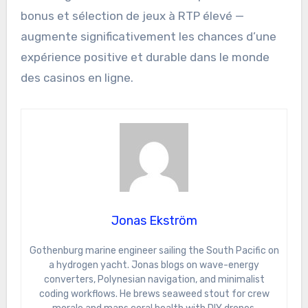
bonus et sélection de jeux à RTP élevé —
augmente significativement les chances d’une
expérience positive et durable dans le monde
des casinos en ligne.
Jonas Ekström
Gothenburg marine engineer sailing the South Pacific on
a hydrogen yacht. Jonas blogs on wave-energy
converters, Polynesian navigation, and minimalist
coding workflows. He brews seaweed stout for crew