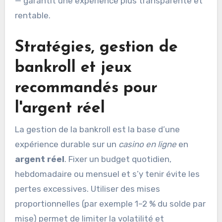
— garantit une expérience plus transparente et
rentable.
Stratégies, gestion de
bankroll et jeux
recommandés pour
l'argent réel
La gestion de la bankroll est la base d’une
expérience durable sur un
casino en ligne
en
argent réel
. Fixer un budget quotidien,
hebdomadaire ou mensuel et s’y tenir évite les
pertes excessives. Utiliser des mises
proportionnelles (par exemple 1–2 % du solde par
mise) permet de limiter la volatilité et