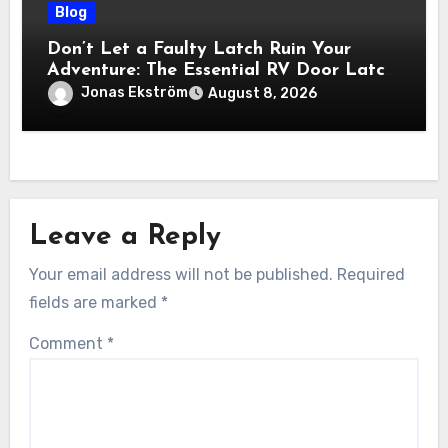
Blog
Don’t Let a Faulty Latch Ruin Your
Adventure: The Essential RV Door Latch
Guide
Jonas Ekström
August 8, 2026
Leave a Reply
Your email address will not be published.
Required
fields are marked
*
Comment
*