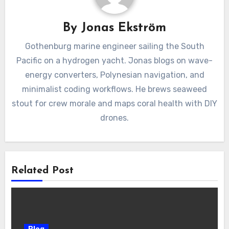
By
Jonas Ekström
Gothenburg marine engineer sailing the South
Pacific on a hydrogen yacht. Jonas blogs on wave-
energy converters, Polynesian navigation, and
minimalist coding workflows. He brews seaweed
stout for crew morale and maps coral health with DIY
drones.
Related Post