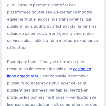
d’utilisateurs permet d’identifier ces
plateformes douteuses. L’expérience montre
également que les casinos transparents, qui
publient leurs audits et affichent clairement les
délais de paiement, offrent généralement des
services plus fiables et une meilleure expérience
utilisateur.
Pour approfondir l’analyse et trouver des
ressources fiables sur le choix d’un
casino en
ligne argent réel
, il est conseillé d’examiner
plusieurs sources et de privilégier celles qui
publient des données vérifiables. Mettre en
pratique les bonnes méthodes — vérification de
licence, gestion de bankroll, compréhension des