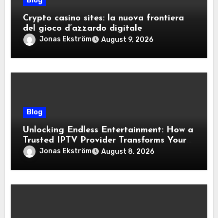
Blog
Crypto casino sites: la nuova frontiera
del gioco d’azzardo digitale
Jonas Ekström
August 9, 2026
Blog
Unlocking Endless Entertainment: How a
Trusted IPTV Provider Transforms Your
Viewing Experience
Jonas Ekström
August 8, 2026