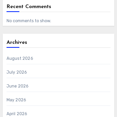
Recent Comments
No comments to show.
Archives
August 2026
July 2026
June 2026
May 2026
April 2026