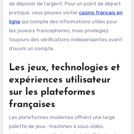
de déposer de l’argent. Pour un point de départ
pratique, vous pouvez visiter
casino francais en
ligne
qui compile des informations utiles pour
les joueurs francophones, mais privilégiez
toujours des vérifications indépendantes avant
d’ouvrir un compte.
Les jeux, technologies et
expériences utilisateur
sur les plateformes
françaises
Les plateformes modernes offrent une large
palette de jeux : machines à sous vidéo,