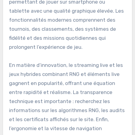
permettant de jouer sur smartphone ou
tablette avec une qualité graphique élevée. Les
fonctionnalités modernes comprennent des
tournois, des classements, des systèmes de
fidélité et des missions quotidiennes qui
prolongent l’expérience de jeu.
En matière d’innovation, le streaming live et les
jeux hybrides combinant RNG et éléments live
gagnent en popularité, offrant une équation
entre rapidité et réalisme. La transparence
technique est importante : recherchez les
informations sur les algorithmes RNG, les audits
et les certificats affichés sur le site. Enfin,
l’ergonomie et la vitesse de navigation