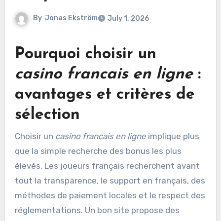
By
Jonas Ekström
July 1, 2026
Pourquoi choisir un
casino francais en ligne
:
avantages et critères de
sélection
Choisir un
casino francais en ligne
implique plus
que la simple recherche des bonus les plus
élevés. Les joueurs français recherchent avant
tout la transparence, le support en français, des
méthodes de paiement locales et le respect des
réglementations. Un bon site propose des