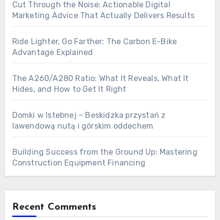
Cut Through the Noise: Actionable Digital
Marketing Advice That Actually Delivers Results
Ride Lighter, Go Farther: The Carbon E-Bike
Advantage Explained
The A260/A280 Ratio: What It Reveals, What It
Hides, and How to Get It Right
Domki w Istebnej – Beskidzka przystań z
lawendową nutą i górskim oddechem
Building Success from the Ground Up: Mastering
Construction Equipment Financing
Recent Comments