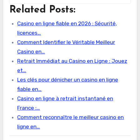
Related Posts:
Casino en ligne fiable en 2026 : Sécurité,
licences…
Comment Identifier le Véritable Meilleur
Casino en…
Retrait Immédiat au Casino en Ligne : Jouez
et…
Les clés pour dénicher un casino en ligne
fiable en…
Casino en ligne à retrait instantané en
France :…
Comment reconnaître le meilleur casino en
ligne en…