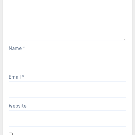
Name
*
Email
*
Website