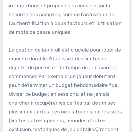
informations et propose des conseils sur la
sécurité des comptes, comme l’activation de
l’authentification à deux facteurs et l’utilisation
de mots de passe uniques.
La gestion de bankroll est cruciale pour jouer de
manière durable. Établissez des limites de
dépôts, de pertes et de temps de jeu avant de
commencer. Par exemple, un joueur débutant
peut déterminer un budget hebdomadaire fixe,
diviser ce budget en sessions, et ne jamais
chercher à récupérer les pertes par des mises
plus importantes. Les outils fournis par les sites
(limites auto-imposées, périodes d’auto-
exclusion, historiques de jeu détaillés) rendent