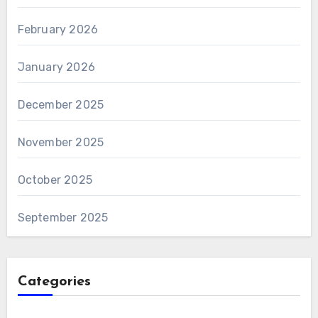
February 2026
January 2026
December 2025
November 2025
October 2025
September 2025
Categories