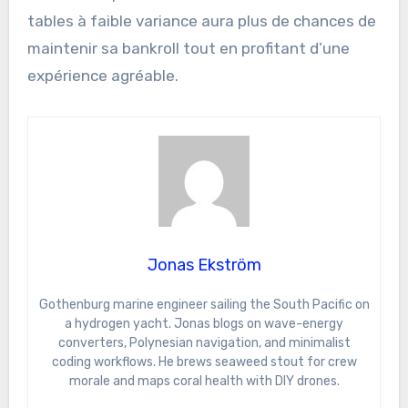
tables à faible variance aura plus de chances de
maintenir sa bankroll tout en profitant d’une
expérience agréable.
Jonas Ekström
Gothenburg marine engineer sailing the South Pacific on
a hydrogen yacht. Jonas blogs on wave-energy
converters, Polynesian navigation, and minimalist
coding workflows. He brews seaweed stout for crew
morale and maps coral health with DIY drones.