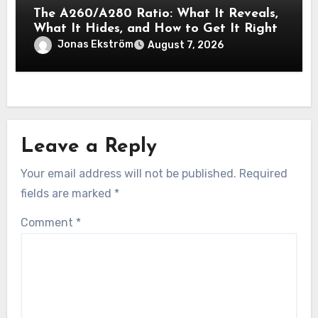
The A260/A280 Ratio: What It Reveals,
What It Hides, and How to Get It Right
Jonas Ekström
August 7, 2026
Leave a Reply
Your email address will not be published.
Required
fields are marked
*
Comment
*