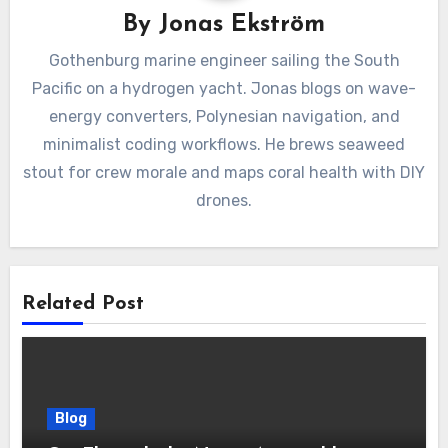
By
Jonas Ekström
Gothenburg marine engineer sailing the South
Pacific on a hydrogen yacht. Jonas blogs on wave-
energy converters, Polynesian navigation, and
minimalist coding workflows. He brews seaweed
stout for crew morale and maps coral health with DIY
drones.
Related Post
Blog