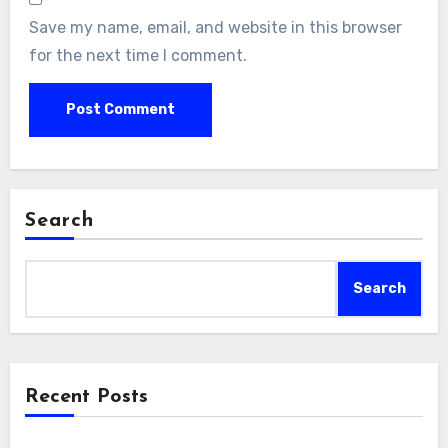
Save my name, email, and website in this browser
for the next time I comment.
Search
Search
Recent Posts