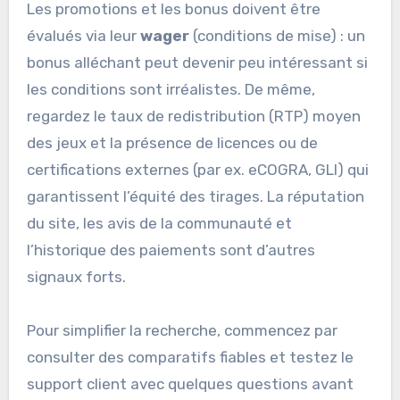
Les promotions et les bonus doivent être
évalués via leur
wager
(conditions de mise) : un
bonus alléchant peut devenir peu intéressant si
les conditions sont irréalistes. De même,
regardez le taux de redistribution (RTP) moyen
des jeux et la présence de licences ou de
certifications externes (par ex. eCOGRA, GLI) qui
garantissent l’équité des tirages. La réputation
du site, les avis de la communauté et
l’historique des paiements sont d’autres
signaux forts.
Pour simplifier la recherche, commencez par
consulter des comparatifs fiables et testez le
support client avec quelques questions avant