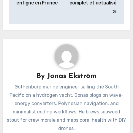
en ligne en France
complet et actualisé
By
Jonas Ekström
Gothenburg marine engineer sailing the South
Pacific on a hydrogen yacht. Jonas blogs on wave-
energy converters, Polynesian navigation, and
minimalist coding workflows. He brews seaweed
stout for crew morale and maps coral health with DIY
drones.