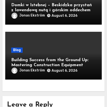
Domki w Istebnej – Beskidzka przystań
z lawendową nutą i górskim oddechem
Jonas Ekström
August 6, 2026
Blog
Building Success from the Ground Up:
Mastering Construction Equipment
Financing
Jonas Ekström
August 6, 2026
Leave a Reply