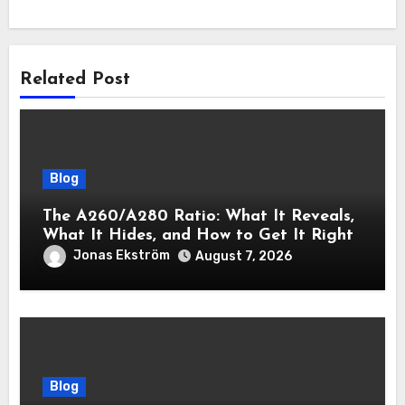
Related Post
Blog
The A260/A280 Ratio: What It Reveals,
What It Hides, and How to Get It Right
Jonas Ekström
August 7, 2026
Blog