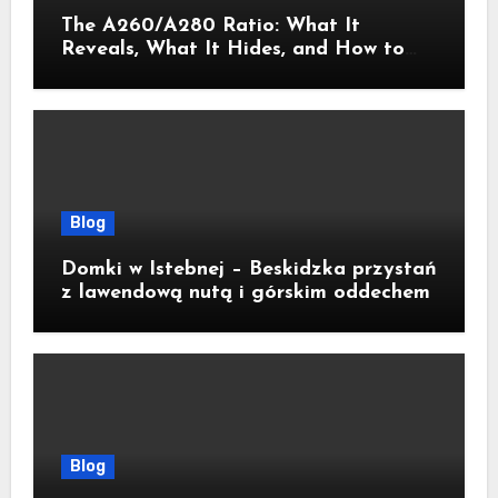
The A260/A280 Ratio: What It
Reveals, What It Hides, and How to
Get It Right
Blog
Domki w Istebnej – Beskidzka przystań
z lawendową nutą i górskim oddechem
Blog