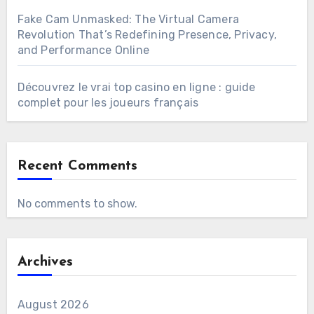
Fake Cam Unmasked: The Virtual Camera
Revolution That’s Redefining Presence, Privacy,
and Performance Online
Découvrez le vrai top casino en ligne : guide
complet pour les joueurs français
Recent Comments
No comments to show.
Archives
August 2026