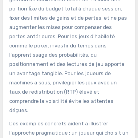
portion fixe du budget total à chaque session,
fixer des limites de gains et de pertes, et ne pas
augmenter les mises pour compenser des
pertes antérieures. Pour les jeux d'habileté
comme le poker, investir du temps dans
l'apprentissage des probabilités, du
positionnement et des lectures de jeu apporte
un avantage tangible. Pour les joueurs de
machines à sous, privilégier les jeux avec un
taux de redistribution (RTP) élevé et
comprendre la volatilité évite les attentes
déçues.
Des exemples concrets aident à illustrer
l'approche pragmatique : un joueur qui choisit un