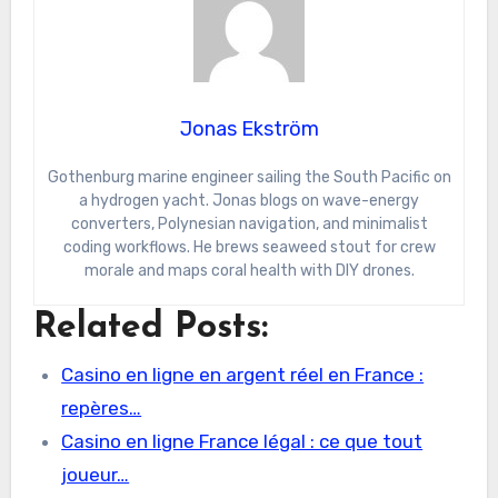
Jonas Ekström
Gothenburg marine engineer sailing the South Pacific on
a hydrogen yacht. Jonas blogs on wave-energy
converters, Polynesian navigation, and minimalist
coding workflows. He brews seaweed stout for crew
morale and maps coral health with DIY drones.
Related Posts:
Casino en ligne en argent réel en France :
repères…
Casino en ligne France légal : ce que tout
joueur…