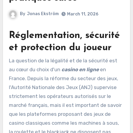
By
Jonas Ekström
March 11, 2026
Réglementation, sécurité
et protection du joueur
La question de la légalité et de la sécurité est
au cœur du choix d'un
casino en ligne
en
France. Depuis la réforme du secteur des jeux,
l'Autorité Nationale des Jeux (ANJ) supervise
strictement les opérateurs autorisés sur le
marché français, mais il est important de savoir
que les plateformes proposant des jeux de
casino classiques comme les machines à sous,
la roulette et le blackjack ne disposent pas