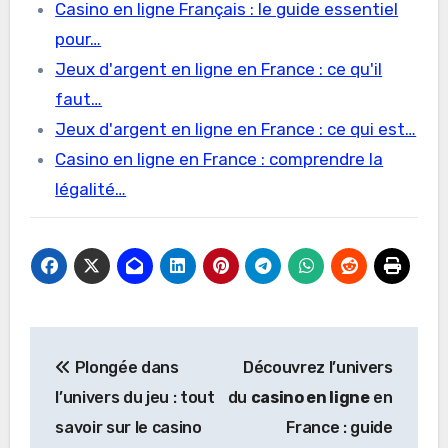
Casino en ligne Français : le guide essentiel
pour…
Jeux d'argent en ligne en France : ce qu'il
faut…
Jeux d'argent en ligne en France : ce qui est…
Casino en ligne en France : comprendre la
légalité…
Post
Plongée dans
Découvrez l’univers
navigation
l’univers du jeu : tout
du
casino en ligne
en
savoir sur le casino
France : guide