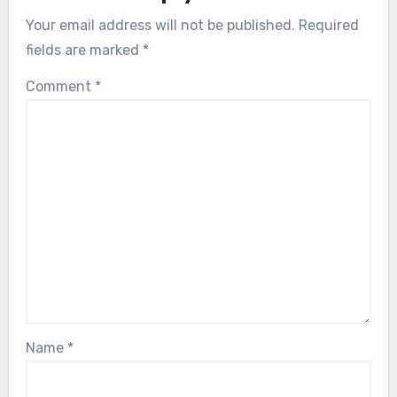
Your email address will not be published.
Required
fields are marked
*
Comment
*
Name
*