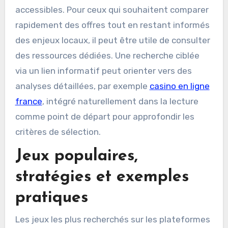
accessibles. Pour ceux qui souhaitent comparer
rapidement des offres tout en restant informés
des enjeux locaux, il peut être utile de consulter
des ressources dédiées. Une recherche ciblée
via un lien informatif peut orienter vers des
analyses détaillées, par exemple
casino en ligne
france
, intégré naturellement dans la lecture
comme point de départ pour approfondir les
critères de sélection.
Jeux populaires,
stratégies et exemples
pratiques
Les jeux les plus recherchés sur les plateformes