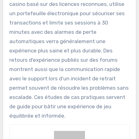
casino basé sur des licences reconnues, utilise
un portefeuille électronique pour sécuriser ses
transactions et limite ses sessions à 30
minutes avec des alarmes de perte
automatiques verra généralement une
expérience plus saine et plus durable. Des
retours d'expérience publiés sur des forums
montrent aussi que la communication rapide
avec le support lors d'un incident de retrait
permet souvent de résoudre les problèmes sans
escalade. Ces études de cas pratiques servent
de guide pour bâtir une expérience de jeu
équilibrée et informée.