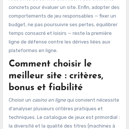
concrets pour évaluer un site. Enfin, adopter des
comportements de jeu responsables — fixer un
budget, ne pas poursuivre ses pertes, équilibrer
temps consacré et loisirs — reste la première
ligne de défense contre les dérives liées aux
plateformes en ligne.
Comment choisir le
meilleur site : critères,
bonus et fiabilité
Choisir un
casino en ligne
qui convient nécessite
d'analyser plusieurs critères pratiques et
techniques. Le catalogue de jeux est primordial :
la diversité et la qualité des titres (machines à