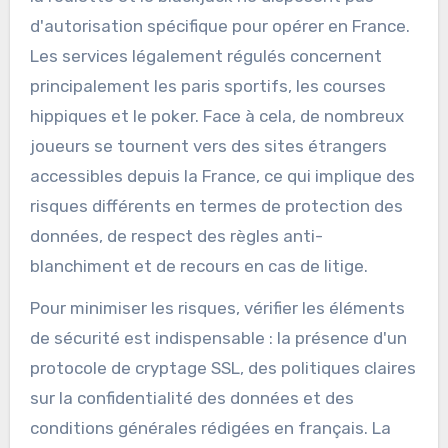
d'autorisation spécifique pour opérer en France.
Les services légalement régulés concernent
principalement les paris sportifs, les courses
hippiques et le poker. Face à cela, de nombreux
joueurs se tournent vers des sites étrangers
accessibles depuis la France, ce qui implique des
risques différents en termes de protection des
données, de respect des règles anti-
blanchiment et de recours en cas de litige.
Pour minimiser les risques, vérifier les éléments
de sécurité est indispensable : la présence d'un
protocole de cryptage SSL, des politiques claires
sur la confidentialité des données et des
conditions générales rédigées en français. La