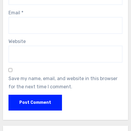
Email
*
Website
Save my name, email, and website in this browser
for the next time I comment.