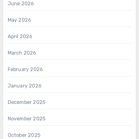
June 2026
May 2026
April 2026
March 2026
February 2026
January 2026
December 2025
November 2025
October 2025