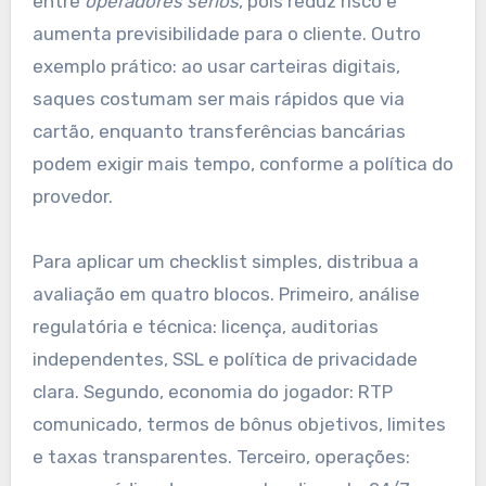
entre
operadores sérios
, pois reduz risco e
aumenta previsibilidade para o cliente. Outro
exemplo prático: ao usar carteiras digitais,
saques costumam ser mais rápidos que via
cartão, enquanto transferências bancárias
podem exigir mais tempo, conforme a política do
provedor.
Para aplicar um checklist simples, distribua a
avaliação em quatro blocos. Primeiro, análise
regulatória e técnica: licença, auditorias
independentes, SSL e política de privacidade
clara. Segundo, economia do jogador: RTP
comunicado, termos de bônus objetivos, limites
e taxas transparentes. Terceiro, operações: