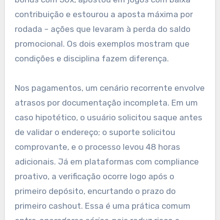
contribuição e estourou a aposta máxima por
rodada – ações que levaram à perda do saldo
promocional. Os dois exemplos mostram que
condições e disciplina fazem diferença.
Nos pagamentos, um cenário recorrente envolve
atrasos por documentação incompleta. Em um
caso hipotético, o usuário solicitou saque antes
de validar o endereço; o suporte solicitou
comprovante, e o processo levou 48 horas
adicionais. Já em plataformas com compliance
proativo, a verificação ocorre logo após o
primeiro depósito, encurtando o prazo do
primeiro cashout. Essa é uma prática comum