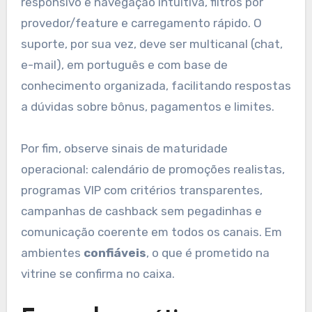
responsivo e navegação intuitiva, filtros por
provedor/feature e carregamento rápido. O
suporte, por sua vez, deve ser multicanal (chat,
e-mail), em português e com base de
conhecimento organizada, facilitando respostas
a dúvidas sobre bônus, pagamentos e limites.
Por fim, observe sinais de maturidade
operacional: calendário de promoções realistas,
programas VIP com critérios transparentes,
campanhas de cashback sem pegadinhas e
comunicação coerente em todos os canais. Em
ambientes
confiáveis
, o que é prometido na
vitrine se confirma no caixa.