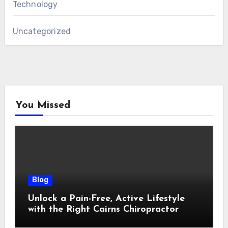
Technology
Uncategorized
You Missed
Blog
Unlock a Pain-Free, Active Lifestyle
with the Right Cairns Chiropractor