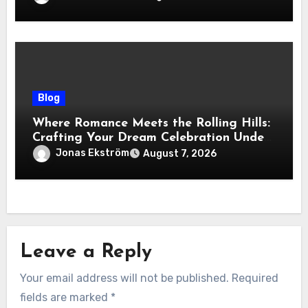
Blog
Where Romance Meets the Rolling Hills:
Crafting Your Dream Celebration Under
the Tuscan Sun
Jonas Ekström
August 7, 2026
Leave a Reply
Your email address will not be published.
Required
fields are marked
*