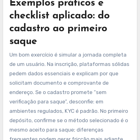
Exemplos práticos e
checklist aplicado: do
cadastro ao primeiro
saque
Um bom exercício é simular a jornada completa
de um usuário. Na inscrição, plataformas sólidas
pedem dados essenciais e explicam por que
solicitam documento e comprovante de
endereço. Se o cadastro promete “sem
verificação para saque”, desconfie: em
ambientes regulados, KYC é padrão. No primeiro
depósito, confirme se o método selecionado é o
mesmo aceito para saque; diferenças
frequentes podem gerar fricção mais adiante.