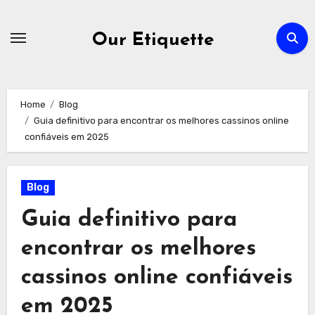
Skip
to
Our Etiquette
content
Home
Blog
Guia definitivo para encontrar os melhores cassinos online
confiáveis em 2025
Blog
Guia definitivo para
encontrar os melhores
cassinos online confiáveis
em 2025