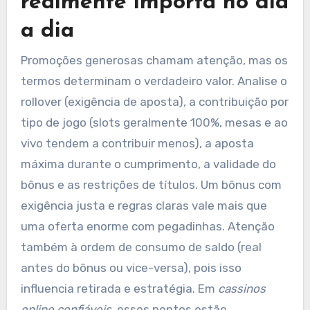
realmente importa no dia
a dia
Promoções generosas chamam atenção, mas os
termos determinam o verdadeiro valor. Analise o
rollover (exigência de aposta), a contribuição por
tipo de jogo (slots geralmente 100%, mesas e ao
vivo tendem a contribuir menos), a aposta
máxima durante o cumprimento, a validade do
bônus e as restrições de títulos. Um bônus com
exigência justa e regras claras vale mais que
uma oferta enorme com pegadinhas. Atenção
também à ordem de consumo de saldo (real
antes do bônus ou vice-versa), pois isso
influencia retirada e estratégia. Em
cassinos
online confiáveis
, esses pontos estão