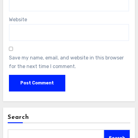
Website
Save my name, email, and website in this browser
for the next time I comment.
Search