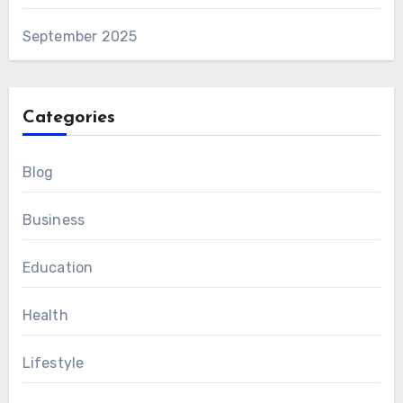
September 2025
Categories
Blog
Business
Education
Health
Lifestyle