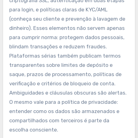
criptografia SSL, autenticação em duas etapas
para login, e políticas claras de KYC/AML
(conheça seu cliente e prevenção à lavagem de
dinheiro). Esses elementos não servem apenas
para cumprir norma: protegem dados pessoais,
blindam transações e reduzem fraudes.
Plataformas sérias também publicam termos
transparentes sobre limites de depósito e
saque, prazos de processamento, políticas de
verificação e critérios de bloqueio de conta.
Ambiguidades e cláusulas obscuras são alertas.
O mesmo vale para a política de privacidade:
entender como os dados são armazenados e
compartilhados com terceiros é parte da
escolha consciente.