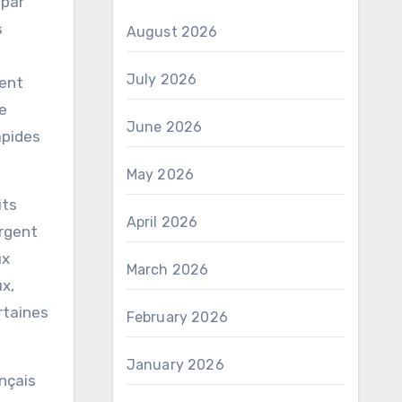
 par
s
August 2026
July 2026
ment
de
June 2026
apides
May 2026
its
April 2026
argent
ux
March 2026
ux,
rtaines
February 2026
January 2026
ançais