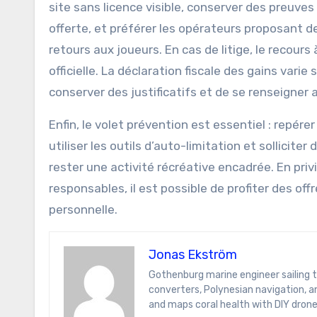
site sans licence visible, conserver des preuves 
offerte, et préférer les opérateurs proposant d
retours aux joueurs. En cas de litige, le recou
officielle. La déclaration fiscale des gains varie
conserver des justificatifs et de se renseigner a
Enfin, le volet prévention est essentiel : repére
utiliser les outils d’auto-limitation et solliciter
rester une activité récréative encadrée. En pri
responsables, il est possible de profiter des of
personnelle.
Jonas Ekström
Gothenburg marine engineer sailing the South Pacific on a hydrogen yacht. Jonas blogs on wave-energy
converters, Polynesian navigation, 
and maps coral health with DIY drone