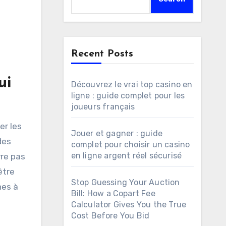
Recent Posts
ui
Découvrez le vrai top casino en
ligne : guide complet pour les
joueurs français
Jouer et gagner : guide
des
complet pour choisir un casino
en ligne argent réel sécurisé
vre pas
être
Stop Guessing Your Auction
es à
Bill: How a Copart Fee
Calculator Gives You the True
Cost Before You Bid