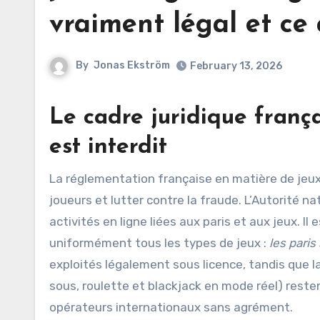
vraiment
légal
et ce 
By
Jonas Ekström
February 13, 2026
Le cadre juridique françai
est interdit
La réglementation française en matière de jeux en ligne repose sur des principes stricts visant à protéger les
joueurs et lutter contre la fraude. L’Autorité na
activités en ligne liées aux paris et aux jeux. 
uniformément tous les types de jeux :
les paris
exploités légalement sous licence, tandis que l
sous, roulette et blackjack en mode réel) resten
opérateurs internationaux sans agrément.