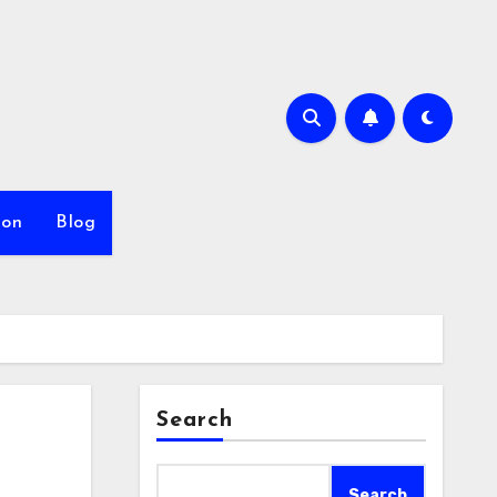
ion
Blog
Search
Search