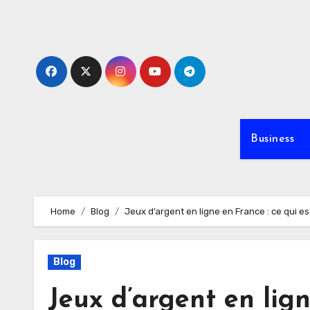
Skip
to
content
Business
Home
Blog
Jeux d’argent en ligne en France : ce qui est
Blog
Jeux d’argent en lign