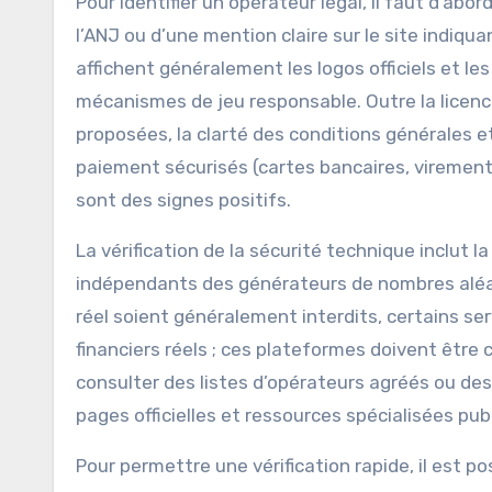
Pour identifier un opérateur légal, il faut d’abor
l’ANJ ou d’une mention claire sur le site indiqu
affichent généralement les logos officiels et l
mécanismes de jeu responsable. Outre la licen
proposées, la clarté des conditions générales et 
paiement sécurisés (cartes bancaires, virement
sont des signes positifs.
La vérification de la sécurité technique inclut 
indépendants des générateurs de nombres aléato
réel soient généralement interdits, certains se
financiers réels ; ces plateformes doivent être 
consulter des listes d’opérateurs agréés ou des 
pages officielles et ressources spécialisées pu
Pour permettre une vérification rapide, il est p