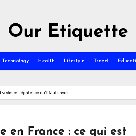
Our Etiquette
Technology
Health
Lifestyle
Travel
Educat
 vraiment légal et ce qu’il faut savoir
e en France : ce qui est