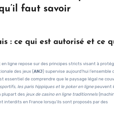
qu’il faut savoir
s : ce qui est autorisé et ce q
tionale des jeux (
ANJ
) supervise aujourd’hui l’ensemble 
Il est essentiel de comprendre que le paysage légal ne cou
 sportifs, les paris hippiques et le poker en ligne
peuvent 
a plupart des
jeux de casino en ligne traditionnels
(machin
t interdits en France lorsqu’ils sont proposés par des