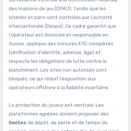
des maisons de jeu (CFMJ), tandis que les
loteries et paris sont contrôlés par l’autorité
intercantonale (Gespa). Ce cadre garantit que
l’opérateur est domicilié et responsable en
Suisse, applique des mesures KYC complètes
(vérification d’identité, adresse, âge) et
respecte les obligations de lutte contre le
blanchiment. Les sites non autorisés sont
bloqués, ce qui réduit l’exposition aux
opérateurs offshore à la fiabilité incertaine.
La protection du joueur est centrale. Les
plateformes agréées doivent proposer des
limites
de dépôt, de perte et de temps de