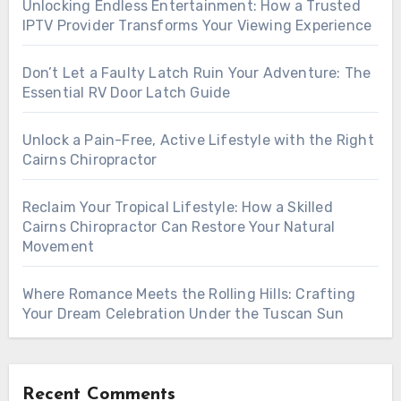
Unlocking Endless Entertainment: How a Trusted
IPTV Provider Transforms Your Viewing Experience
Don’t Let a Faulty Latch Ruin Your Adventure: The
Essential RV Door Latch Guide
Unlock a Pain-Free, Active Lifestyle with the Right
Cairns Chiropractor
Reclaim Your Tropical Lifestyle: How a Skilled
Cairns Chiropractor Can Restore Your Natural
Movement
Where Romance Meets the Rolling Hills: Crafting
Your Dream Celebration Under the Tuscan Sun
Recent Comments