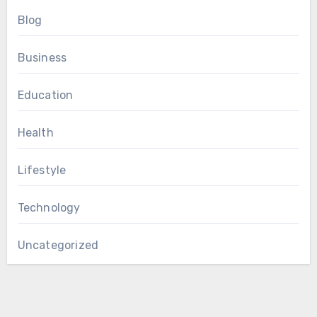
Blog
Business
Education
Health
Lifestyle
Technology
Uncategorized