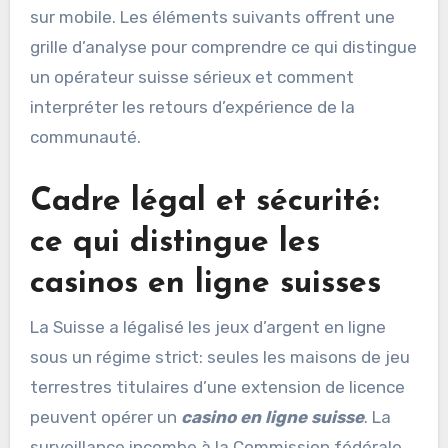
sur mobile. Les éléments suivants offrent une
grille d’analyse pour comprendre ce qui distingue
un opérateur suisse sérieux et comment
interpréter les retours d’expérience de la
communauté.
Cadre légal et sécurité:
ce qui distingue les
casinos en ligne suisses
La Suisse a légalisé les jeux d’argent en ligne
sous un régime strict: seules les maisons de jeu
terrestres titulaires d’une extension de licence
peuvent opérer un
casino en ligne suisse
. La
surveillance incombe à la Commission fédérale