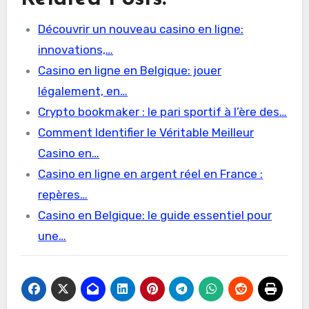
Découvrir un nouveau casino en ligne:
innovations,…
Casino en ligne en Belgique: jouer
légalement, en…
Crypto bookmaker : le pari sportif à l’ère des…
Comment Identifier le Véritable Meilleur
Casino en…
Casino en ligne en argent réel en France :
repères…
Casino en Belgique: le guide essentiel pour
une…