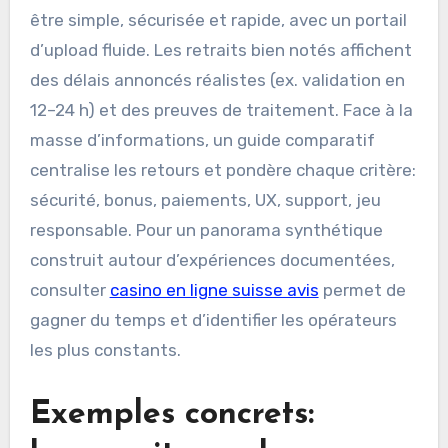
être simple, sécurisée et rapide, avec un portail
d’upload fluide. Les retraits bien notés affichent
des délais annoncés réalistes (ex. validation en
12–24 h) et des preuves de traitement. Face à la
masse d’informations, un guide comparatif
centralise les retours et pondère chaque critère:
sécurité, bonus, paiements, UX, support, jeu
responsable. Pour un panorama synthétique
construit autour d’expériences documentées,
consulter
casino en ligne suisse avis
permet de
gagner du temps et d’identifier les opérateurs
les plus constants.
Exemples concrets: