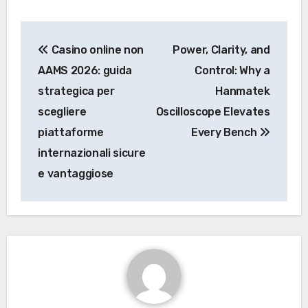
Post
Casino online non
Power, Clarity, and
navigation
AAMS 2026: guida
Control: Why a
strategica per
Hanmatek
scegliere
Oscilloscope Elevates
piattaforme
Every Bench
internazionali sicure
e vantaggiose