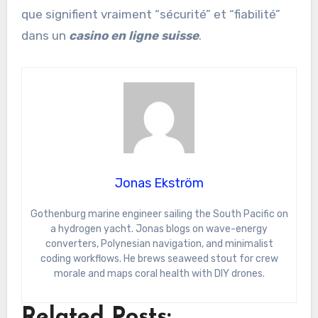
que signifient vraiment “sécurité” et “fiabilité”
dans un
casino en ligne suisse
.
Jonas Ekström
Gothenburg marine engineer sailing the South Pacific on
a hydrogen yacht. Jonas blogs on wave-energy
converters, Polynesian navigation, and minimalist
coding workflows. He brews seaweed stout for crew
morale and maps coral health with DIY drones.
Related Posts: