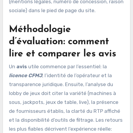
(mentions légales, numéro de concession, raison
sociale) dans le pied de page du site.
Méthodologie
d’évaluation: comment
lire et comparer les avis
Un
avis
utile commence par l’essentiel: la
licence CFMJ
, l’identité de l’opérateur et la
transparence juridique. Ensuite, l’analyse du
lobby de jeux doit citer la variété (machines à
sous, jackpots, jeux de table, live), la présence
de fournisseurs établis, la clarté du RTP affiché
et la disponibilité d’outils de filtrage. Les retours
les plus fiables décrivent l’expérience réelle: