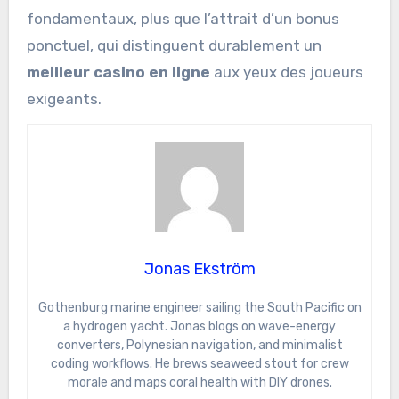
fondamentaux, plus que l’attrait d’un bonus
ponctuel, qui distinguent durablement un
meilleur casino en ligne
aux yeux des joueurs
exigeants.
Jonas Ekström
Gothenburg marine engineer sailing the South Pacific on
a hydrogen yacht. Jonas blogs on wave-energy
converters, Polynesian navigation, and minimalist
coding workflows. He brews seaweed stout for crew
morale and maps coral health with DIY drones.