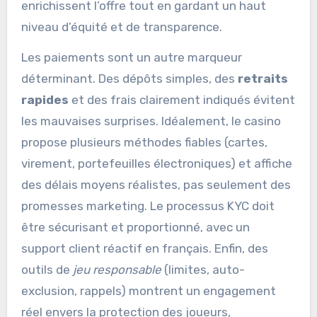
enrichissent l’offre tout en gardant un haut
niveau d’équité et de transparence.
Les paiements sont un autre marqueur
déterminant. Des dépôts simples, des
retraits
rapides
et des frais clairement indiqués évitent
les mauvaises surprises. Idéalement, le casino
propose plusieurs méthodes fiables (cartes,
virement, portefeuilles électroniques) et affiche
des délais moyens réalistes, pas seulement des
promesses marketing. Le processus KYC doit
être sécurisant et proportionné, avec un
support client réactif en français. Enfin, des
outils de
jeu responsable
(limites, auto-
exclusion, rappels) montrent un engagement
réel envers la protection des joueurs,