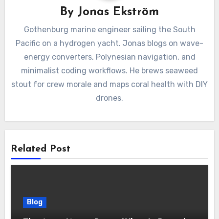
By
Jonas Ekström
Gothenburg marine engineer sailing the South
Pacific on a hydrogen yacht. Jonas blogs on wave-
energy converters, Polynesian navigation, and
minimalist coding workflows. He brews seaweed
stout for crew morale and maps coral health with DIY
drones.
Related Post
Blog