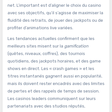
net. L’important est d’aligner le choix du casino
avec ses objectifs, qu’il s’agisse de maximiser la
fluidité des retraits, de jouer des jackpots ou de
profiter d’animations live variées.
Les tendances actuelles confirment que les
meilleurs sites misent sur la
gamification
(quêtes, niveaux, coffres), des tournois
quotidiens, des jackpots horaires, et des game
shows en direct. Les « crash games » et les
titres instantanés gagnent aussi en popularité,
mais ils doivent rester encadrés avec des limites
de pertes et des rappels de temps de session.
Les casinos leaders communiquent sur leurs
partenariats avec des studios réputés,