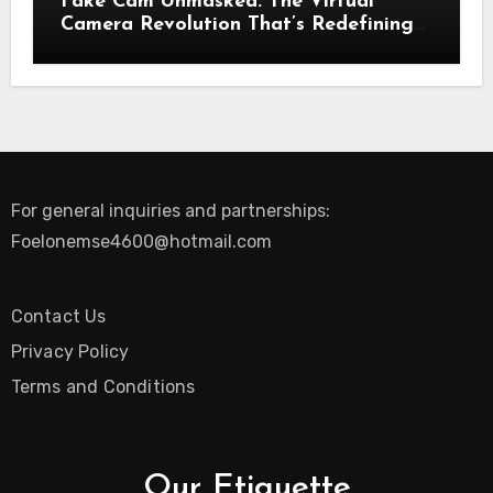
Fake Cam Unmasked: The Virtual
Camera Revolution That’s Redefining
Presence, Privacy, and Performance
Online
For general inquiries and partnerships:
Foelonemse4600@hotmail.com
Contact Us
Privacy Policy
Terms and Conditions
Our Etiquette