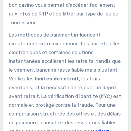
bon casino vous permet d’accéder facilement
aux infos de RTP et de filtrer par type de jeu ou
fournisseur.
Les méthodes de paiement influencent
directement votre expérience. Les portefeuilles
électroniques et certaines solutions
instantanées accélèrent les retraits, tandis que
le virement bancaire reste fiable mais plus lent.
Vérifiez les
limites de retrait
, les frais
éventuels, et la nécessité de rejouer un dépôt
avant retrait. La vérification d’identité (KYC) est
normale et protège contre la fraude. Pour une
comparaison structurée des offres et des délais
de paiement, consultez des ressources fiables