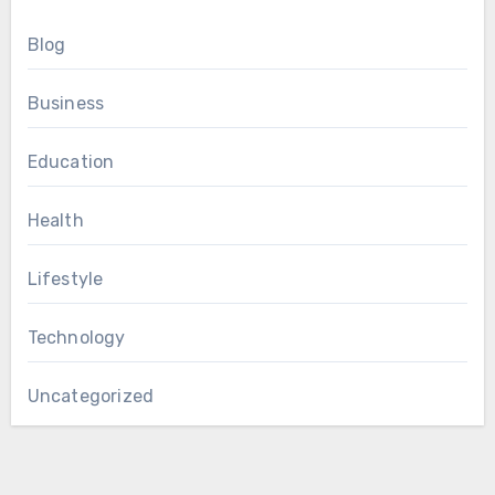
Blog
Business
Education
Health
Lifestyle
Technology
Uncategorized