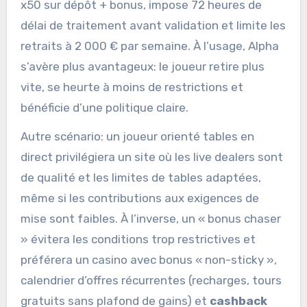
x50 sur dépôt + bonus, impose 72 heures de
délai de traitement avant validation et limite les
retraits à 2 000 € par semaine. À l’usage, Alpha
s’avère plus avantageux: le joueur retire plus
vite, se heurte à moins de restrictions et
bénéficie d’une politique claire.
Autre scénario: un joueur orienté tables en
direct privilégiera un site où les live dealers sont
de qualité et les limites de tables adaptées,
même si les contributions aux exigences de
mise sont faibles. À l’inverse, un « bonus chaser
» évitera les conditions trop restrictives et
préférera un casino avec bonus « non-sticky »,
calendrier d’offres récurrentes (recharges, tours
gratuits sans plafond de gains) et
cashback