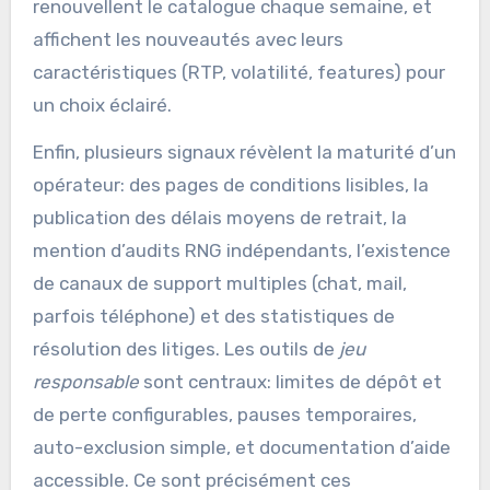
renouvellent le catalogue chaque semaine, et
affichent les nouveautés avec leurs
caractéristiques (RTP, volatilité, features) pour
un choix éclairé.
Enfin, plusieurs signaux révèlent la maturité d’un
opérateur: des pages de conditions lisibles, la
publication des délais moyens de retrait, la
mention d’audits RNG indépendants, l’existence
de canaux de support multiples (chat, mail,
parfois téléphone) et des statistiques de
résolution des litiges. Les outils de
jeu
responsable
sont centraux: limites de dépôt et
de perte configurables, pauses temporaires,
auto-exclusion simple, et documentation d’aide
accessible. Ce sont précisément ces