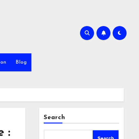
ion
Blog
Search
 :
Search