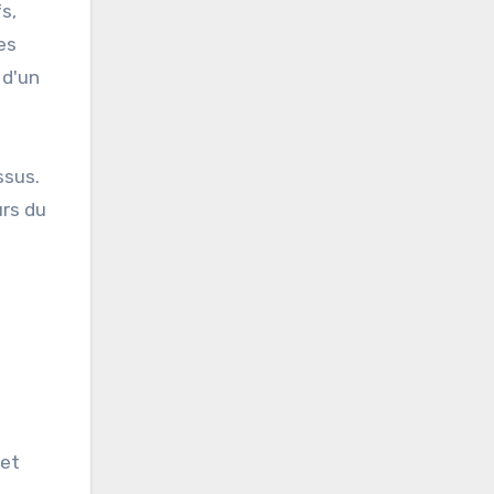
s,
es
 d'un
ssus.
urs du
 et