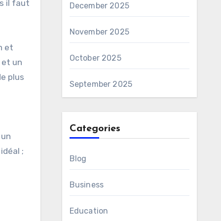
 il faut
December 2025
November 2025
n et
October 2025
 et un
de plus
September 2025
Categories
 un
déal ;
Blog
Business
Education