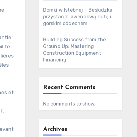
s
ne
Domki w Istebnej – Beskidzka
przystań z lawendową nutą i
górskim oddechem
antie.
Building Success from the
ilité
Ground Up: Mastering
Construction Equipment
lières
Financing
èles
Recent Comments
mes et
No comments to show.
f.
 avant
Archives