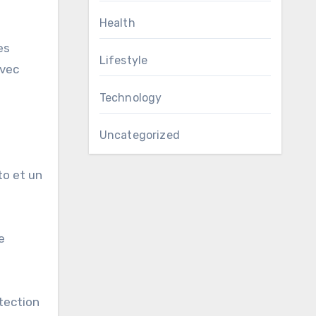
Health
es
Lifestyle
vec
Technology
Uncategorized
to et un
e
otection