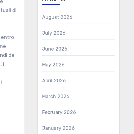
 e
tuali di
August 2026
July 2026
à entro
ome
June 2026
ndi dei
 i
May 2026
April 2026
 i
March 2026
February 2026
January 2026