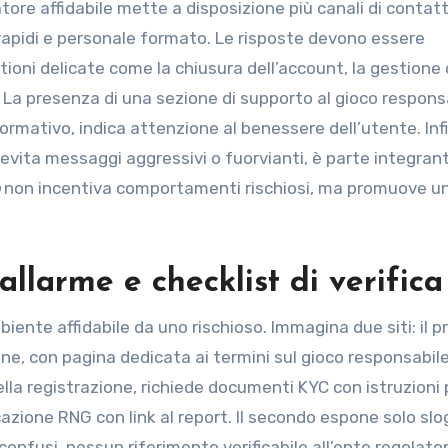
eratore affidabile mette a disposizione più canali di contat
 rapidi e personale formato. Le risposte devono essere
ioni delicate come la chiusura dell’account, la gestione 
i. La presenza di una sezione di supporto al gioco respons
formativo, indica attenzione al benessere dell’utente. Infi
vita messaggi aggressivi o fuorvianti, è parte integrant
non incentiva comportamenti rischiosi, ma promuove u
allarme e checklist di verifica
iente affidabile da uno rischioso. Immagina due siti: il p
ne, con pagina dedicata ai termini sul gioco responsabil
ella registrazione, richiede documenti KYC con istruzioni
icazione RNG con link al report. Il secondo espone solo sl
onfusi, nessun riferimento verificabile all’ente regolato