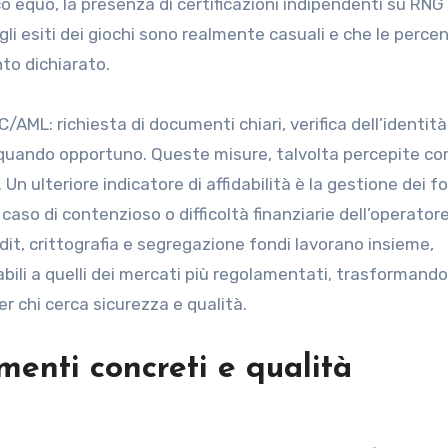
co equo, la presenza di certificazioni indipendenti su RNG
i esiti dei giochi sono realmente casuali e che le percen
nto dichiarato.
AML: richiesta di documenti chiari, verifica dell’identit
ndi quando opportuno. Queste misure, talvolta percepite c
n ulteriore indicatore di affidabilità è la gestione dei fo
 caso di contenzioso o difficoltà finanziarie dell’operatore,
it, crittografia e segregazione fondi lavorano insieme,
ili a quelli dei mercati più regolamentati, trasformando
er chi cerca sicurezza e qualità.
umenti concreti e qualità