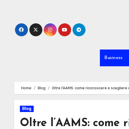
Skip
to
content
Business
Home
Blog
Oltre l’AAMS: come riconoscere e scegliere
Blog
Oltre l’AAMS: come r