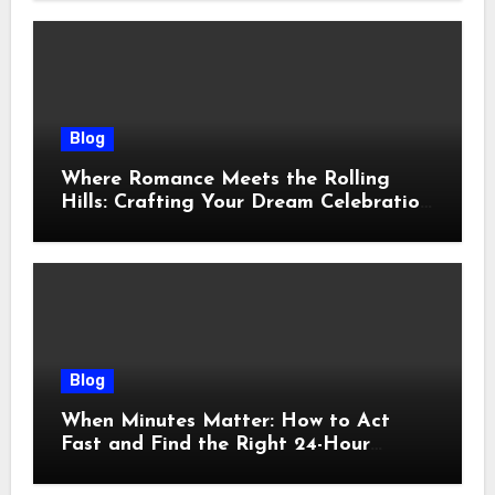
Blog
Where Romance Meets the Rolling
Hills: Crafting Your Dream Celebration
Under the Tuscan Sun
Blog
When Minutes Matter: How to Act
Fast and Find the Right 24-Hour
Emergency Vet