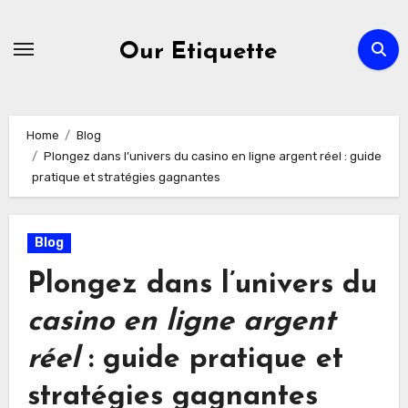
Skip
to
Our Etiquette
content
Home
Blog
Plongez dans l’univers du casino en ligne argent réel : guide
pratique et stratégies gagnantes
Blog
Plongez dans l’univers du
casino en ligne argent
réel
: guide pratique et
stratégies gagnantes