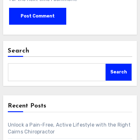
Search
Search
Recent Posts
Unlock a Pain-Free, Active Lifestyle with the Right
Cairns Chiropractor