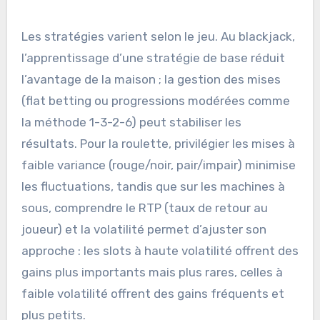
Les stratégies varient selon le jeu. Au blackjack,
l’apprentissage d’une stratégie de base réduit
l’avantage de la maison ; la gestion des mises
(flat betting ou progressions modérées comme
la méthode 1-3-2-6) peut stabiliser les
résultats. Pour la roulette, privilégier les mises à
faible variance (rouge/noir, pair/impair) minimise
les fluctuations, tandis que sur les machines à
sous, comprendre le RTP (taux de retour au
joueur) et la volatilité permet d’ajuster son
approche : les slots à haute volatilité offrent des
gains plus importants mais plus rares, celles à
faible volatilité offrent des gains fréquents et
plus petits.