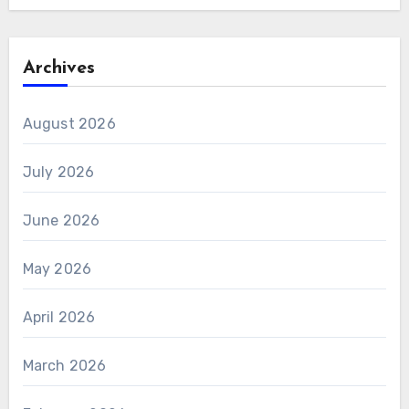
Archives
August 2026
July 2026
June 2026
May 2026
April 2026
March 2026