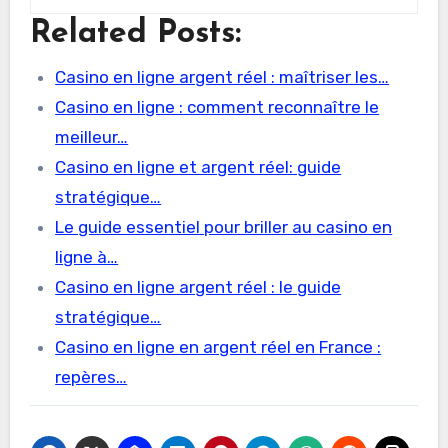
Related Posts:
Casino en ligne argent réel : maîtriser les…
Casino en ligne : comment reconnaître le
meilleur…
Casino en ligne et argent réel: guide
stratégique…
Le guide essentiel pour briller au casino en
ligne à…
Casino en ligne argent réel : le guide
stratégique…
Casino en ligne en argent réel en France :
repères…