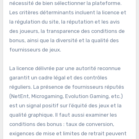
nécessité de bien sélectionner la plateforme.
Les critères déterminants incluent la licence et
la régulation du site, la réputation et les avis
des joueurs, la transparence des conditions de
bonus, ainsi que la diversité et la qualité des
fournisseurs de jeux.
La licence délivrée par une autorité reconnue
garantit un cadre légal et des contrôles
réguliers. La présence de fournisseurs réputés
(NetEnt, Microgaming, Evolution Gaming, etc.)
est un signal positif sur l’équité des jeux et la
qualité graphique. Il faut aussi examiner les
conditions des bonus : taux de conversion,
exigences de mise et limites de retrait peuvent