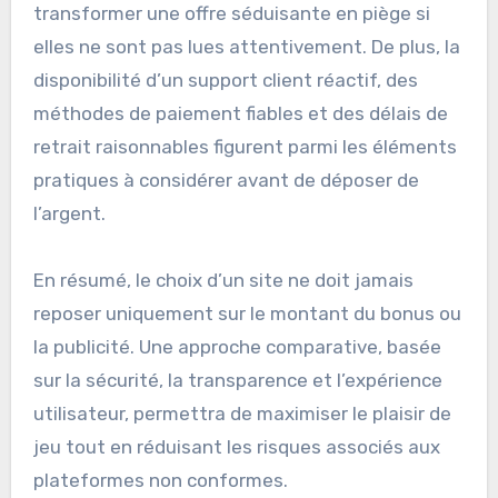
transformer une offre séduisante en piège si
elles ne sont pas lues attentivement. De plus, la
disponibilité d’un support client réactif, des
méthodes de paiement fiables et des délais de
retrait raisonnables figurent parmi les éléments
pratiques à considérer avant de déposer de
l’argent.
En résumé, le choix d’un site ne doit jamais
reposer uniquement sur le montant du bonus ou
la publicité. Une approche comparative, basée
sur la sécurité, la transparence et l’expérience
utilisateur, permettra de maximiser le plaisir de
jeu tout en réduisant les risques associés aux
plateformes non conformes.