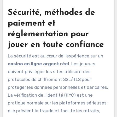
Sécurité, méthodes de
paiement et
réglementation pour
jouer en toute confiance
La sécurité est au cœur de l’expérience sur un
casino en ligne argent réel
. Les joueurs
doivent privilégier les sites utilisant des
protocoles de chiffrement SSL/TLS pour
protéger les données personnelles et bancaires.
La vérification de l’identité (KYC) est une
pratique normale sur les plateformes sérieuses :
elle prévient la fraude et facilite les retraits,