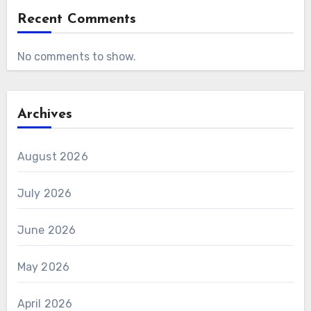
Recent Comments
No comments to show.
Archives
August 2026
July 2026
June 2026
May 2026
April 2026