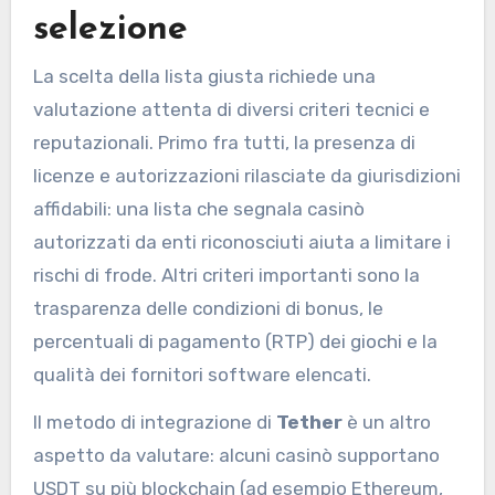
selezione
La scelta della lista giusta richiede una
valutazione attenta di diversi criteri tecnici e
reputazionali. Primo fra tutti, la presenza di
licenze e autorizzazioni rilasciate da giurisdizioni
affidabili: una lista che segnala casinò
autorizzati da enti riconosciuti aiuta a limitare i
rischi di frode. Altri criteri importanti sono la
trasparenza delle condizioni di bonus, le
percentuali di pagamento (RTP) dei giochi e la
qualità dei fornitori software elencati.
Il metodo di integrazione di
Tether
è un altro
aspetto da valutare: alcuni casinò supportano
USDT su più blockchain (ad esempio Ethereum,