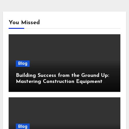
You Missed
Blog
Building Success from the Ground Up:
Mastering Construction Equipment
Financing
Blog