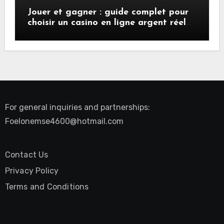
Jouer et gagner : guide complet pour
choisir un casino en ligne argent réel
sécurisé
For general inquiries and partnerships:
Foelonemse4600@hotmail.com
Contact Us
Privacy Policy
Terms and Conditions