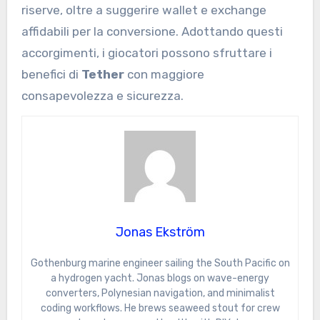
riserve, oltre a suggerire wallet e exchange
affidabili per la conversione. Adottando questi
accorgimenti, i giocatori possono sfruttare i
benefici di
Tether
con maggiore
consapevolezza e sicurezza.
Jonas Ekström
Gothenburg marine engineer sailing the South Pacific on
a hydrogen yacht. Jonas blogs on wave-energy
converters, Polynesian navigation, and minimalist
coding workflows. He brews seaweed stout for crew