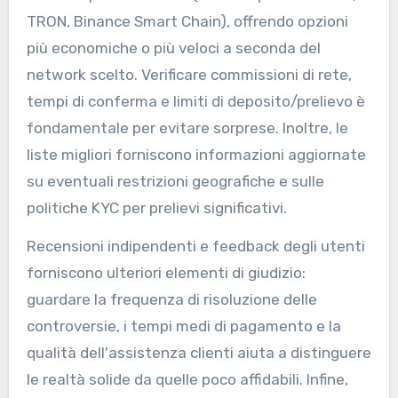
TRON, Binance Smart Chain), offrendo opzioni
più economiche o più veloci a seconda del
network scelto. Verificare commissioni di rete,
tempi di conferma e limiti di deposito/prelievo è
fondamentale per evitare sorprese. Inoltre, le
liste migliori forniscono informazioni aggiornate
su eventuali restrizioni geografiche e sulle
politiche KYC per prelievi significativi.
Recensioni indipendenti e feedback degli utenti
forniscono ulteriori elementi di giudizio:
guardare la frequenza di risoluzione delle
controversie, i tempi medi di pagamento e la
qualità dell'assistenza clienti aiuta a distinguere
le realtà solide da quelle poco affidabili. Infine,