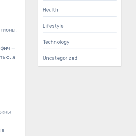
Health
Lifestyle
егионы,
Technology
‑фич —
тью, а
Uncategorized
важны
ые