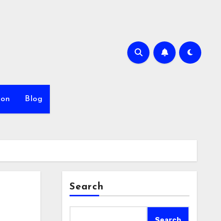
ion
Blog
Search
Search