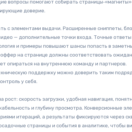
щие вопросы помогают собирать страницы‑«магниты»
мирующие доверие.
ть с элементами выдачи. Расширенные сниппеты, бл
идео — дополнительные точки входа. Точные ответы
нология и примеры повышают шансы попасть в заметн
 и оффер на странице должны соответствовать ожида
ет опираться на внутреннюю команду и партнеров.
техническую поддержку можно доверить таким подря
онтроль у себя.
 рост: скорость загрузки, удобная навигация, понят
кабельность и глубину просмотра. Конверсионные эл
ериями итераций, а результаты фиксируются через с
посадочные страницы и события в аналитике, чтобы в