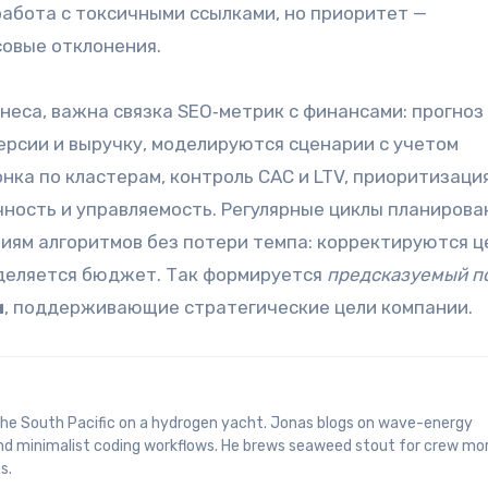
абота с токсичными ссылками, но приоритет —
ссовые отклонения.
неса, важна связка SEO‑метрик с финансами: прогноз
ерсии и выручку, моделируются сценарии с учетом
нка по кластерам, контроль CAC и LTV, приоритизаци
ость и управляемость. Регулярные циклы планирова
иям алгоритмов без потери темпа: корректируются 
еделяется бюджет. Так формируется
предсказуемый п
и
, поддерживающие стратегические цели компании.
and minimalist coding workflows. He brews seaweed stout for crew mo
s.