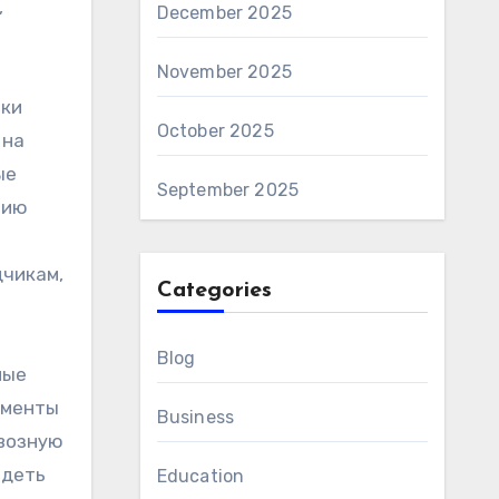
,
December 2025
November 2025
оки
October 2025
 на
ые
September 2025
нию
дчикам,
Categories
Blog
ные
ементы
Business
квозную
идеть
Education