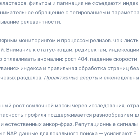
кластеров, фильтры и пагинация не «съедают» индек
 внимательное обращение с тегированием и параметр
мывание релевантности.
лярным мониторингом и процессом релизов: чек‑лист
й. Внимание к статус‑кодам, редиректам, индексации
ро отлавливать аномалии: рост 404, падение скорости
увания» индекса и правильная обработка страниц без
чевых разделов.
Проактивные алерты
и еженедельны
ный рост ссылочной массы через исследования, отр
опасность профиля поддерживается разнообразием д
и естественных анкор‑фраз. Репутационные сигналы
е NAP‑данные для локального поиска — усиливают E‑