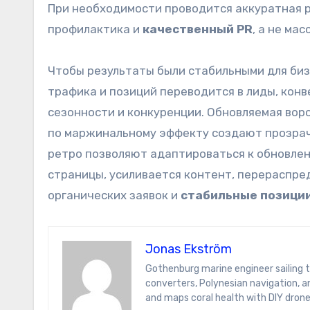
При необходимости проводится аккуратная р
профилактика и
качественный PR
, а не ма
Чтобы результаты были стабильными для биз
трафика и позиций переводится в лиды, конв
сезонности и конкуренции. Обновляемая воро
по маржинальному эффекту создают прозрачн
ретро позволяют адаптироваться к обновлен
страницы, усиливается контент, перераспр
органических заявок и
стабильные позици
Jonas Ekström
Gothenburg marine engineer sailing the South Pacific on a hydrogen yacht. Jonas blogs on wave-energy
converters, Polynesian navigation, 
and maps coral health with DIY drone