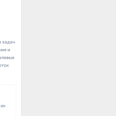
я задач
ния и
целевые
оток
rale