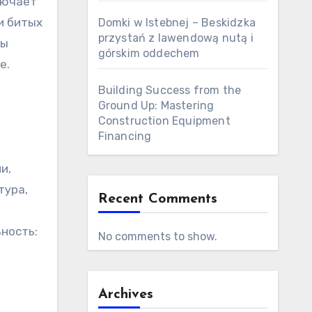
лючает
и битых
Domki w Istebnej – Beskidzka
przystań z lawendową nutą i
ны
górskim oddechem
е.
Building Success from the
Ground Up: Mastering
Construction Equipment
Financing
и,
тура,
Recent Comments
ность:
No comments to show.
Archives