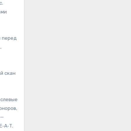
с.
ами
ы перед
,
й скан
аслевые
оноров,
 —
E‑A‑T.