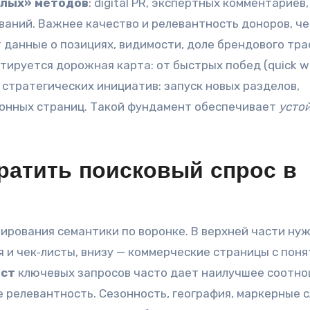
лых» методов
: digital PR, экспертных комментариев,
ваний. Важнее качество и релевантность доноров, ч
 данные о позициях, видимости, доле брендового тра
ктируется дорожная карта: от быстрых побед (quick w
стратегических инициатив: запуск новых разделов,
онных страниц. Такой фундамент обеспечивает
усто
вратить поисковый спрос в
тирования семантики по воронке. В верхней части ну
я и чек‑листы, внизу — коммерческие страницы с пон
ост
ключевых запросов часто дает наилучшее соотн
е релевантность. Сезонность, география, маркерные 