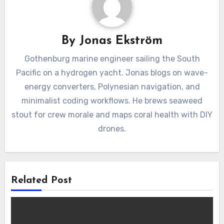
By
Jonas Ekström
Gothenburg marine engineer sailing the South
Pacific on a hydrogen yacht. Jonas blogs on wave-
energy converters, Polynesian navigation, and
minimalist coding workflows. He brews seaweed
stout for crew morale and maps coral health with DIY
drones.
Related Post