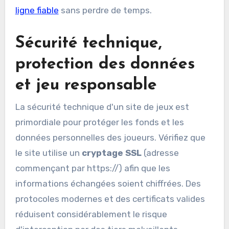
ligne fiable
sans perdre de temps.
Sécurité technique,
protection des données
et jeu responsable
La sécurité technique d'un site de jeux est
primordiale pour protéger les fonds et les
données personnelles des joueurs. Vérifiez que
le site utilise un
cryptage SSL
(adresse
commençant par https://) afin que les
informations échangées soient chiffrées. Des
protocoles modernes et des certificats valides
réduisent considérablement le risque