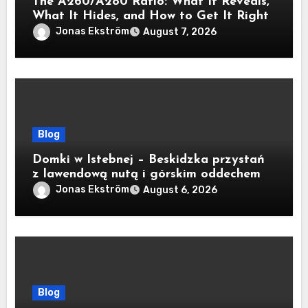
The A260/A280 Ratio: What It Reveals,
What It Hides, and How to Get It Right
Jonas Ekström
August 7, 2026
Blog
Domki w Istebnej – Beskidzka przystań
z lawendową nutą i górskim oddechem
Jonas Ekström
August 6, 2026
Blog