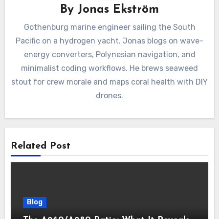
By
Jonas Ekström
Gothenburg marine engineer sailing the South
Pacific on a hydrogen yacht. Jonas blogs on wave-
energy converters, Polynesian navigation, and
minimalist coding workflows. He brews seaweed
stout for crew morale and maps coral health with DIY
drones.
Related Post
Blog