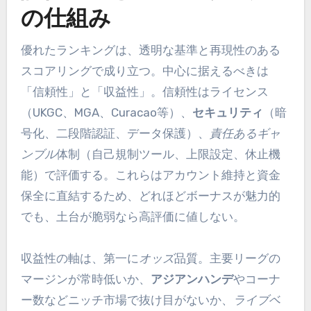
の仕組み
優れたランキングは、透明な基準と再現性のある
スコアリングで成り立つ。中心に据えるべきは
「信頼性」と「収益性」。信頼性はライセンス
（UKGC、MGA、Curacao等）、
セキュリティ
（暗
号化、二段階認証、データ保護）、
責任あるギャ
ンブル
体制（自己規制ツール、上限設定、休止機
能）で評価する。これらはアカウント維持と資金
保全に直結するため、どれほどボーナスが魅力的
でも、土台が脆弱なら高評価に値しない。
収益性の軸は、第一に
オッズ
品質。主要リーグの
マージンが常時低いか、
アジアンハンデ
やコーナ
ー数などニッチ市場で抜け目がないか、
ライブベ