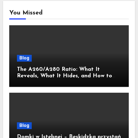
You Missed
Blog
The A260/A280 Ratio: What It
Reveals, What It Hides, and How to
Get It Right
Blog
Domki w Istebnej – Beskidzka przystań