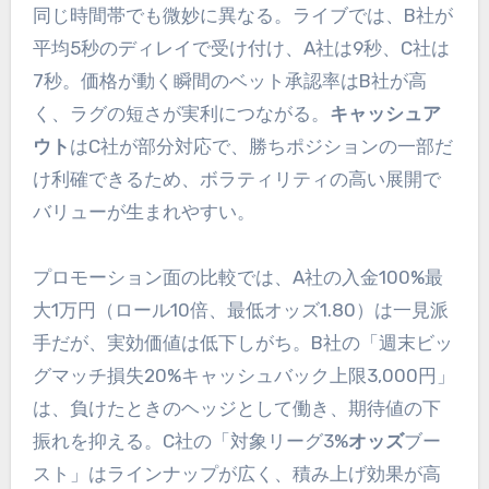
同じ時間帯でも微妙に異なる。ライブでは、B社が
平均5秒のディレイで受け付け、A社は9秒、C社は
7秒。価格が動く瞬間のベット承認率はB社が高
く、ラグの短さが実利につながる。
キャッシュア
ウト
はC社が部分対応で、勝ちポジションの一部だ
け利確できるため、ボラティリティの高い展開で
バリューが生まれやすい。
プロモーション面の比較では、A社の入金100%最
大1万円（ロール10倍、最低オッズ1.80）は一見派
手だが、実効価値は低下しがち。B社の「週末ビッ
グマッチ損失20%キャッシュバック上限3,000円」
は、負けたときのヘッジとして働き、期待値の下
振れを抑える。C社の「対象リーグ3%
オッズ
ブー
スト」はラインナップが広く、積み上げ効果が高