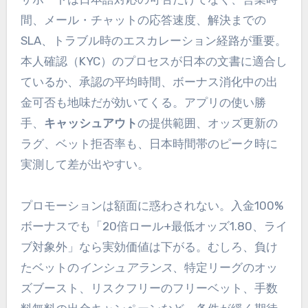
間、メール・チャットの応答速度、解決までの
SLA、トラブル時のエスカレーション経路が重要。
本人確認（KYC）のプロセスが日本の文書に適合し
ているか、承認の平均時間、ボーナス消化中の出
金可否も地味だが効いてくる。アプリの使い勝
手、
キャッシュアウト
の提供範囲、オッズ更新の
ラグ、ベット拒否率も、日本時間帯のピーク時に
実測して差が出やすい。
プロモーションは額面に惑わされない。入金100%
ボーナスでも「20倍ロール+最低オッズ1.80、ライ
ブ対象外」なら実効価値は下がる。むしろ、負け
たベットの
インシュアランス
、特定リーグのオッ
ズブースト、リスクフリーのフリーベット、手数