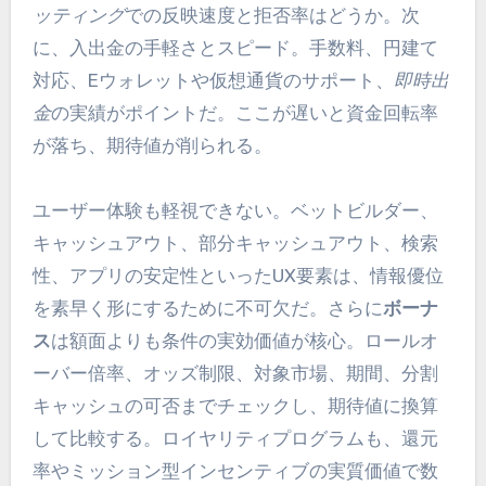
ッティング
での反映速度と拒否率はどうか。次
に、入出金の手軽さとスピード。手数料、円建て
対応、Eウォレットや仮想通貨のサポート、
即時出
金
の実績がポイントだ。ここが遅いと資金回転率
が落ち、期待値が削られる。
ユーザー体験も軽視できない。ベットビルダー、
キャッシュアウト、部分キャッシュアウト、検索
性、アプリの安定性といったUX要素は、情報優位
を素早く形にするために不可欠だ。さらに
ボーナ
ス
は額面よりも条件の実効価値が核心。ロールオ
ーバー倍率、オッズ制限、対象市場、期間、分割
キャッシュの可否までチェックし、期待値に換算
して比較する。ロイヤリティプログラムも、還元
率やミッション型インセンティブの実質価値で数