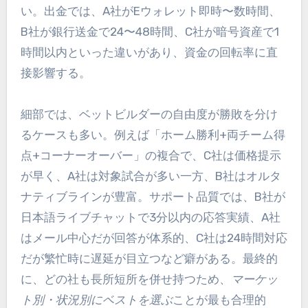
い。出金では、A社がEウォレット即時〜数時間、
B社が銀行送金で24〜48時間、C社が暗号資産で1
時間以内といった違いがあり、資金の回転率に直
接影響する。
細部では、ベットビルダーの自由度が勝敗を分け
るケースも多い。例えば「ホーム勝利+両チーム得
点+コーナーオーバー」の複合で、C社は価格提示
が早く、A社は対象試合が多い一方、B社はオルタ
ナティブラインが豊富。サポート品質では、B社が
日本語ライブチャットで3分以内の応答実績、A社
はメール中心だが回答が体系的、C社は24時間対応
だが繁忙時に遅延が目立つなど癖がある。最終的
に、どの社も長所短所を併せ持つため、
マーケッ
ト別・状況別にベストを選ぶ
ことが最も合理的