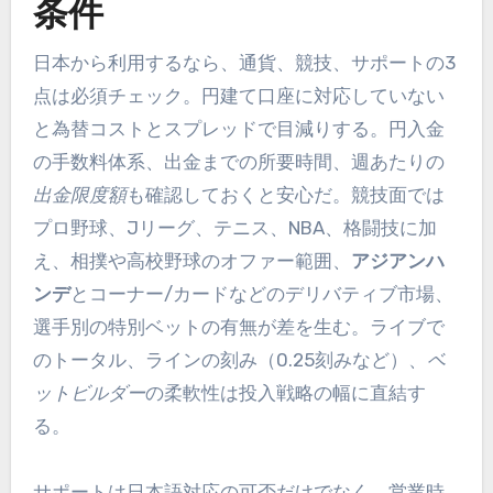
条件
日本から利用するなら、通貨、競技、サポートの3
点は必須チェック。円建て口座に対応していない
と為替コストとスプレッドで目減りする。円入金
の手数料体系、出金までの所要時間、週あたりの
出金限度額
も確認しておくと安心だ。競技面では
プロ野球、Jリーグ、テニス、NBA、格闘技に加
え、相撲や高校野球のオファー範囲、
アジアンハ
ンデ
とコーナー/カードなどのデリバティブ市場、
選手別の特別ベットの有無が差を生む。ライブで
のトータル、ラインの刻み（0.25刻みなど）、
ベ
ットビルダー
の柔軟性は投入戦略の幅に直結す
る。
サポートは日本語対応の可否だけでなく、営業時