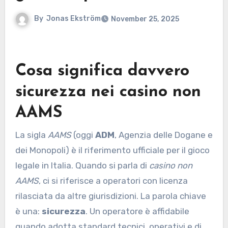
By
Jonas Ekström
November 25, 2025
Cosa significa davvero
sicurezza nei casino non
AAMS
La sigla
AAMS
(oggi
ADM
, Agenzia delle Dogane e
dei Monopoli) è il riferimento ufficiale per il gioco
legale in Italia. Quando si parla di
casino non
AAMS
, ci si riferisce a operatori con licenza
rilasciata da altre giurisdizioni. La parola chiave
è una:
sicurezza
. Un operatore è affidabile
quando adotta standard tecnici, operativi e di