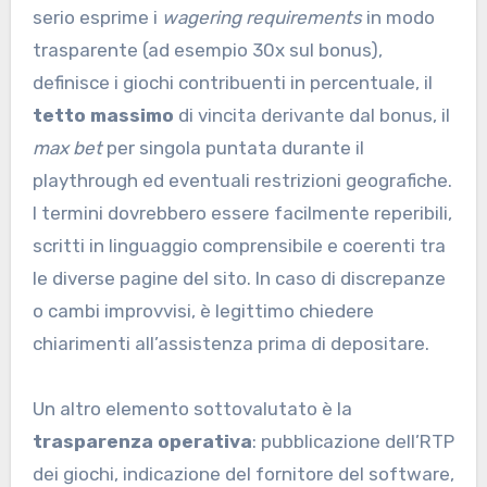
serio esprime i
wagering requirements
in modo
trasparente (ad esempio 30x sul bonus),
definisce i giochi contribuenti in percentuale, il
tetto massimo
di vincita derivante dal bonus, il
max bet
per singola puntata durante il
playthrough ed eventuali restrizioni geografiche.
I termini dovrebbero essere facilmente reperibili,
scritti in linguaggio comprensibile e coerenti tra
le diverse pagine del sito. In caso di discrepanze
o cambi improvvisi, è legittimo chiedere
chiarimenti all’assistenza prima di depositare.
Un altro elemento sottovalutato è la
trasparenza operativa
: pubblicazione dell’RTP
dei giochi, indicazione del fornitore del software,