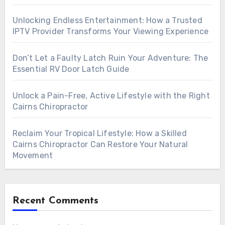
Unlocking Endless Entertainment: How a Trusted
IPTV Provider Transforms Your Viewing Experience
Don’t Let a Faulty Latch Ruin Your Adventure: The
Essential RV Door Latch Guide
Unlock a Pain-Free, Active Lifestyle with the Right
Cairns Chiropractor
Reclaim Your Tropical Lifestyle: How a Skilled
Cairns Chiropractor Can Restore Your Natural
Movement
Recent Comments