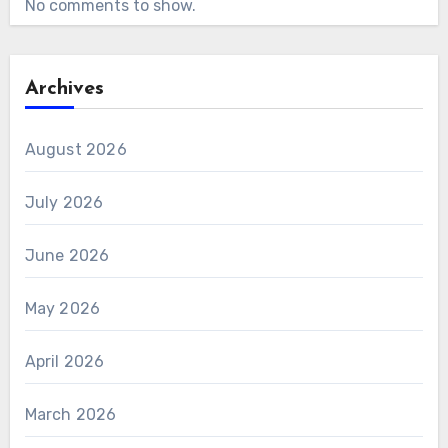
No comments to show.
Archives
August 2026
July 2026
June 2026
May 2026
April 2026
March 2026