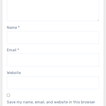
Name
*
Email
*
Website
Save my name, email, and website in this browser