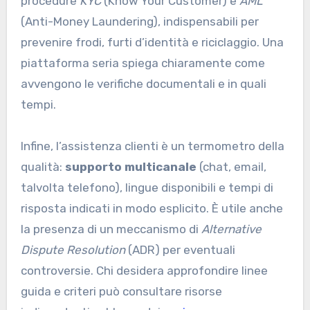
procedure
KYC
(Know Your Customer) e
AML
(Anti-Money Laundering), indispensabili per
prevenire frodi, furti d’identità e riciclaggio. Una
piattaforma seria spiega chiaramente come
avvengono le verifiche documentali e in quali
tempi.
Infine, l’assistenza clienti è un termometro della
qualità:
supporto multicanale
(chat, email,
talvolta telefono), lingue disponibili e tempi di
risposta indicati in modo esplicito. È utile anche
la presenza di un meccanismo di
Alternative
Dispute Resolution
(ADR) per eventuali
controversie. Chi desidera approfondire linee
guida e criteri può consultare risorse