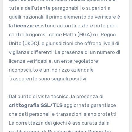
tutela dell’utente paragonabili o superiori a
quelli nazionali. Il primo elemento da verificare è
la
licenza
: esistono autorità estere note per i
controlli rigorosi, come Malta (MGA) o il Regno
Unito (UKGC), e giurisdizioni che offrono livelli di
vigilanza differenti. La presenza di un numero di
licenza verificabile, un ente regolatore
riconosciuto e un indirizzo aziendale
trasparente sono segnali positivi.
Dal punto di vista tecnico, la presenza di
crittografia SSL/TLS
aggiornata garantisce
che dati personali e transazioni siano protetti.
La correttezza dei giochi è assicurata dalla
certificazione di
Random Number Generator