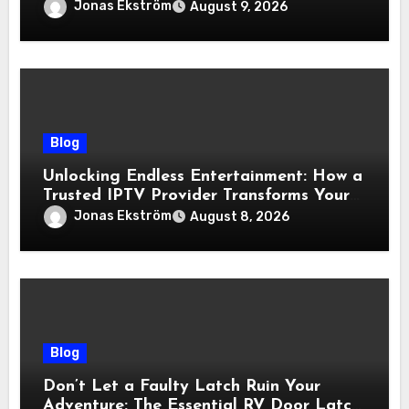
Jonas Ekström
August 9, 2026
Blog
Unlocking Endless Entertainment: How a
Trusted IPTV Provider Transforms Your
Viewing Experience
Jonas Ekström
August 8, 2026
Blog
Don’t Let a Faulty Latch Ruin Your
Adventure: The Essential RV Door Latch