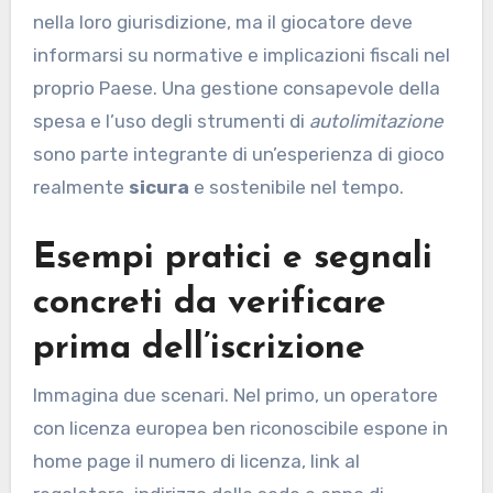
nella loro giurisdizione, ma il giocatore deve
informarsi su normative e implicazioni fiscali nel
proprio Paese. Una gestione consapevole della
spesa e l’uso degli strumenti di
autolimitazione
sono parte integrante di un’esperienza di gioco
realmente
sicura
e sostenibile nel tempo.
Esempi pratici e segnali
concreti da verificare
prima dell’iscrizione
Immagina due scenari. Nel primo, un operatore
con licenza europea ben riconoscibile espone in
home page il numero di licenza, link al