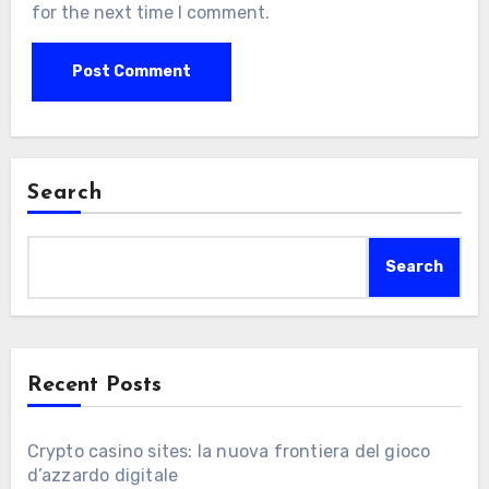
for the next time I comment.
Search
Search
Recent Posts
Crypto casino sites: la nuova frontiera del gioco
d’azzardo digitale