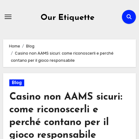
Skip
to
Our Etiquette
content
Home
Blog
Casino non AAMS sicuri: come riconoscerli e perché
contano per il gioco responsabile
Blog
Casino non AAMS sicuri:
come riconoscerli e
perché contano per il
gioco responsabile