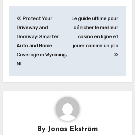
Post
Protect Your
Le guide ultime pour
navigation
Driveway and
dénicher le meilleur
Doorway: Smarter
casino en ligne et
Auto and Home
jouer comme un pro
Coverage in Wyoming,
MI
By
Jonas Ekström