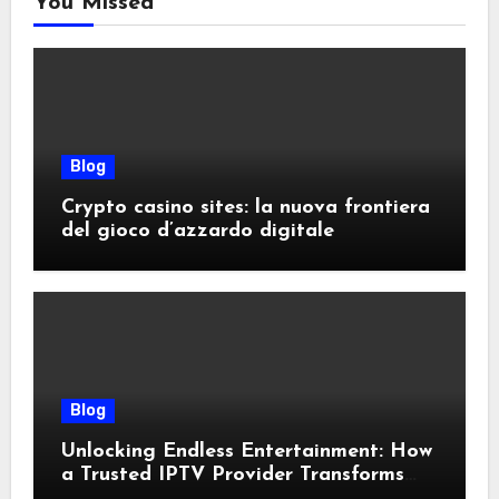
You Missed
Blog
Crypto casino sites: la nuova frontiera
del gioco d’azzardo digitale
Blog
Unlocking Endless Entertainment: How
a Trusted IPTV Provider Transforms
Your Viewing Experience