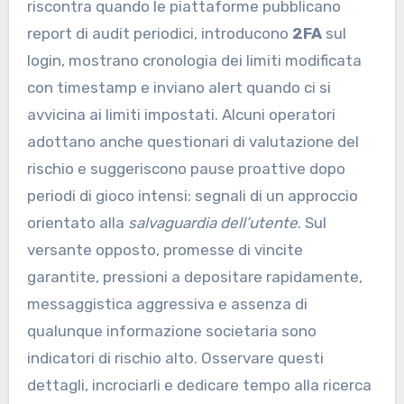
riscontra quando le piattaforme pubblicano
report di audit periodici, introducono
2FA
sul
login, mostrano cronologia dei limiti modificata
con timestamp e inviano alert quando ci si
avvicina ai limiti impostati. Alcuni operatori
adottano anche questionari di valutazione del
rischio e suggeriscono pause proattive dopo
periodi di gioco intensi: segnali di un approccio
orientato alla
salvaguardia dell’utente
. Sul
versante opposto, promesse di vincite
garantite, pressioni a depositare rapidamente,
messaggistica aggressiva e assenza di
qualunque informazione societaria sono
indicatori di rischio alto. Osservare questi
dettagli, incrociarli e dedicare tempo alla ricerca