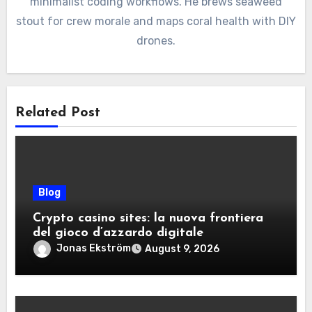
minimalist coding workflows. He brews seaweed
stout for crew morale and maps coral health with DIY
drones.
Related Post
Blog
Crypto casino sites: la nuova frontiera
del gioco d’azzardo digitale
Jonas Ekström
August 9, 2026