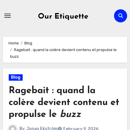
Skip
to
Our Etiquette
content
Home
Blog
Ragebait : quand la colère devient contenu et propulse le
buzz
Blog
Ragebait : quand la
colère devient contenu et
propulse le
buzz
By
Jonas Ekström
February 9, 2026